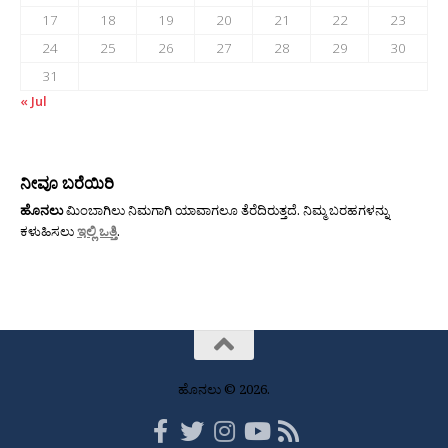
17
18
19
20
21
22
23
24
25
26
27
28
29
30
31
« Jul
ನೀವೂ ಬರೆಯಿರಿ
ಹೊನಲು
ಮಿಂಬಾಗಿಲು ನಿಮಗಾಗಿ ಯಾವಾಗಲೂ ತೆರೆದಿರುತ್ತದೆ. ನಿಮ್ಮ ಬರಹಗಳನ್ನು
ಕಳುಹಿಸಲು
ಇಲ್ಲಿ ಒತ್ತಿ
.
ಹೊನಲು © 2026.