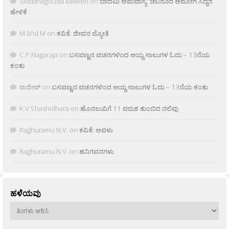
Siddanagouda kalakeri
on
ಬಾದಮಿ ಅಮವಾಸ್ಯೆ: ಚಬನೂರ ಅಮೋಗ ಸಿದ್ದನ
ಹೇಳಿಕೆ
M âñd M
on
ಕವಿತೆ: ಜೀವನ ಜ್ಯೋತಿ
C.P.Nagaraja
on
ಬಸವಣ್ಣನ ವಚನಗಳಿಂದ ಆಯ್ದ ಸಾಲುಗಳ ಓದು – 13ನೆಯ
ಕಂತು
ರಾಜೀವ್
on
ಬಸವಣ್ಣನ ವಚನಗಳಿಂದ ಆಯ್ದ ಸಾಲುಗಳ ಓದು – 13ನೆಯ ಕಂತು
K.V Shashidhara
on
ಹೊನಲುವಿಗೆ 11 ವರುಶ ತುಂಬಿದ ನಲಿವು
Raghuramu N.V.
on
ಕವಿತೆ: ಅವಳು
Raghuramu N.V.
on
ಹನಿಗವನಗಳು
ಹಳೆಯವು
ಹಳೆಯವು