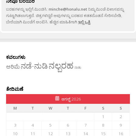
ನೀವೂ ಬರೆಯಿರಿ
ಬರಹಗಳನ್ನು ಇಲ್ಲಿಗೆ ಮಿಂಚಿಸಿ:
minche@honalu.net
ನಿಮ್ಮ ಮಿಂಚೆ ವಿಳಾಸವನ್ನು
ಗುಟ್ಟಾಗಿಡಲಾಗುತ್ತದೆ. ಚಿತ್ರಗಳಿದ್ದರೆ ಅವುಗಳನ್ನು ಬರಹದ ಕಡತದೊಡನೆ ಸೇರಿಸಬೇಡಿ,
ಬೇರೆಯಾಗಿ ಮಿಂಚೆಗೆ ಅಂಟಿಸಿ. ಹೆಚ್ಚಿನ ಮಾಹಿತಿಗಾಗಿ
ಇಲ್ಲಿ ಒತ್ತಿ
.
ಕವಲುಗಳು
ನಲ್ಬರಹ
ನಡೆ-ನುಡಿ
ಅರಿಮೆ
ನಾಡು
ತೇದಿಮಣೆ
ಆಗಸ್ಟ್ 2026
M
T
W
T
F
S
S
1
2
3
4
5
6
7
8
9
10
11
12
13
14
15
16