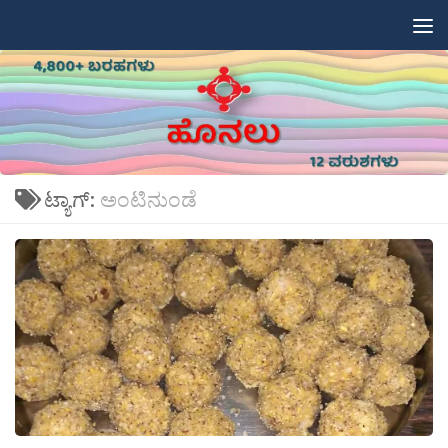
Skip to content
ಟ್ಯಾಗ್:
ಅಂಟಿನುಂಡೆ