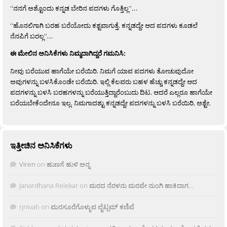
“ನನಗೆ ಅಶ್ಟೊಂದು ಕನ್ನಡ ಬೇರಿನ ಪದಗಳು ಗೊತ್ತಿಲ್ಲ”…
“ಹೊನಲಿಗಾಗಿ ಬರಹ ಬರೆಯೋದು ಕಶ್ಟವಾಗುತ್ತೆ. ಕನ್ನಡದ್ದೇ ಆದ ಪದಗಳು ಕೂಡಲೆ
ನೆನಪಿಗೆ ಬರಲ್ಲ”…
ಈ ಮೇಲಿನ ಅನಿಸಿಕೆಗಳು ನಿಮ್ಮದಾಗಿದ್ದರೆ ಗಮನಿಸಿ:
ನೀವು ಬರೆಯುವ ಹಾಗೆಯೇ ಬರೆಯಿರಿ. ನಿಮಗೆ ಯಾವ ಪದಗಳು ತೋಚುವುದೋ
ಅವುಗಳನ್ನು ಬಳಸಿಕೊಂಡೇ ಬರೆಯಿರಿ. ಇಲ್ಲಿ ಕೆಲವರು ಬಹಳ ಹೆಚ್ಚು ಕನ್ನಡದ್ದೇ ಆದ
ಪದಗಳನ್ನು ಬಳಸಿ ಬರಹಗಳನ್ನು ಬರೆಯುತ್ತಿದ್ದಾರೆಂಬುದು ದಿಟ. ಆದರೆ ಎಲ್ಲರೂ ಹಾಗೆಯೇ
ಬರೆಯಬೇಕೆಂದೇನೂ ಇಲ್ಲ. ನಿಮಗಾದಶ್ಟು ಕನ್ನಡದ್ದೇ ಪದಗಳನ್ನು ಬಳಸಿ ಬರೆಯಿರಿ, ಅಶ್ಟೇ.
ಇತ್ತೀಚಿನ ಅನಿಸಿಕೆಗಳು
Viren
on
ಹುಣಸೆ ಹುಳಿ ಅನ್ನ
Janardhana Relekar
on
ಮರದ ನೆರಳನು ಮರವೇ ನುಂಗಿ ಹಾಕಿದಾಗ…
rjnivah
on
ಮನಸೂರೆಗೊಳ್ಳುವ ಲೈಟ್ಲಮ್ ಕಣಿವೆ