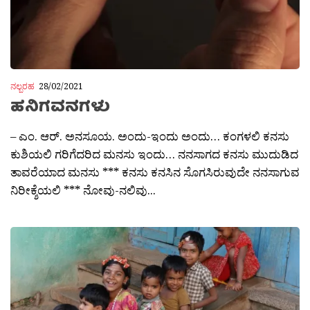
ನಲ್ಬರಹ
28/02/2021
ಹನಿಗವನಗಳು
– ಎಂ. ಆರ್. ಅನಸೂಯ. ಅಂದು-ಇಂದು ಅಂದು… ಕಂಗಳಲಿ ಕನಸು
ಕುಶಿಯಲಿ ಗರಿಗೆದರಿದ ಮನಸು ಇಂದು… ನನಸಾಗದ ಕನಸು ಮುದುಡಿದ
ತಾವರೆಯಾದ ಮನಸು *** ಕನಸು ಕನಸಿನ ಸೊಗಸಿರುವುದೇ ನನಸಾಗುವ
ನಿರೀಕ್ಶೆಯಲಿ *** ನೋವು-ನಲಿವು...