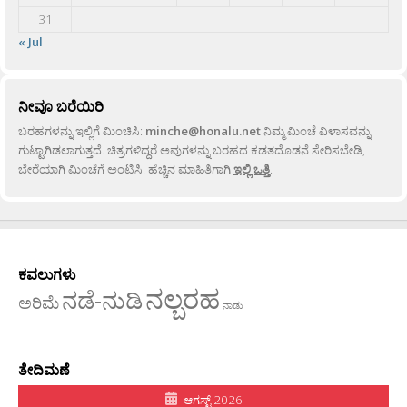
31
« Jul
ನೀವೂ ಬರೆಯಿರಿ
ಬರಹಗಳನ್ನು ಇಲ್ಲಿಗೆ ಮಿಂಚಿಸಿ:
minche@honalu.net
ನಿಮ್ಮ ಮಿಂಚೆ ವಿಳಾಸವನ್ನು
ಗುಟ್ಟಾಗಿಡಲಾಗುತ್ತದೆ. ಚಿತ್ರಗಳಿದ್ದರೆ ಅವುಗಳನ್ನು ಬರಹದ ಕಡತದೊಡನೆ ಸೇರಿಸಬೇಡಿ,
ಬೇರೆಯಾಗಿ ಮಿಂಚೆಗೆ ಅಂಟಿಸಿ. ಹೆಚ್ಚಿನ ಮಾಹಿತಿಗಾಗಿ
ಇಲ್ಲಿ ಒತ್ತಿ
.
ಕವಲುಗಳು
ನಲ್ಬರಹ
ನಡೆ-ನುಡಿ
ಅರಿಮೆ
ನಾಡು
ತೇದಿಮಣೆ
ಆಗಸ್ಟ್ 2026