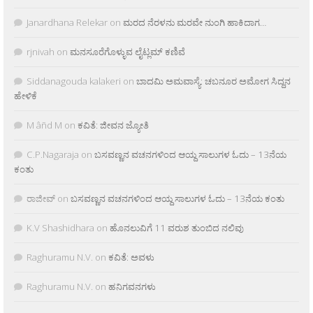
Janardhana Relekar
on
ಮರದ ನೆರಳನು ಮರವೇ ನುಂಗಿ ಹಾಕಿದಾಗ…
rjnivah
on
ಮನಸೂರೆಗೊಳ್ಳುವ ಲೈಟ್ಲಮ್ ಕಣಿವೆ
Siddanagouda kalakeri
on
ಬಾದಮಿ ಅಮವಾಸ್ಯೆ: ಚಬನೂರ ಅಮೋಗ ಸಿದ್ದನ
ಹೇಳಿಕೆ
M âñd M
on
ಕವಿತೆ: ಜೀವನ ಜ್ಯೋತಿ
C.P.Nagaraja
on
ಬಸವಣ್ಣನ ವಚನಗಳಿಂದ ಆಯ್ದ ಸಾಲುಗಳ ಓದು – 13ನೆಯ
ಕಂತು
ರಾಜೀವ್
on
ಬಸವಣ್ಣನ ವಚನಗಳಿಂದ ಆಯ್ದ ಸಾಲುಗಳ ಓದು – 13ನೆಯ ಕಂತು
K.V Shashidhara
on
ಹೊನಲುವಿಗೆ 11 ವರುಶ ತುಂಬಿದ ನಲಿವು
Raghuramu N.V.
on
ಕವಿತೆ: ಅವಳು
Raghuramu N.V.
on
ಹನಿಗವನಗಳು