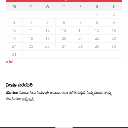
M
T
W
T
F
S
S
1
2
3
4
5
6
7
8
9
10
11
12
13
14
15
16
17
18
19
20
21
22
23
24
25
26
27
28
29
30
31
« Jul
ನೀವೂ ಬರೆಯಿರಿ
ಹೊನಲು
ಮಿಂಬಾಗಿಲು ನಿಮಗಾಗಿ ಯಾವಾಗಲೂ ತೆರೆದಿರುತ್ತದೆ. ನಿಮ್ಮ ಬರಹಗಳನ್ನು
ಕಳುಹಿಸಲು
ಇಲ್ಲಿ ಒತ್ತಿ
.