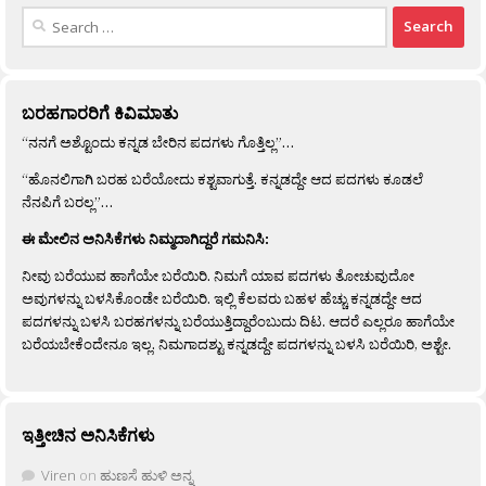
Search
for:
ಬರಹಗಾರರಿಗೆ ಕಿವಿಮಾತು
“ನನಗೆ ಅಶ್ಟೊಂದು ಕನ್ನಡ ಬೇರಿನ ಪದಗಳು ಗೊತ್ತಿಲ್ಲ”…
“ಹೊನಲಿಗಾಗಿ ಬರಹ ಬರೆಯೋದು ಕಶ್ಟವಾಗುತ್ತೆ. ಕನ್ನಡದ್ದೇ ಆದ ಪದಗಳು ಕೂಡಲೆ
ನೆನಪಿಗೆ ಬರಲ್ಲ”…
ಈ ಮೇಲಿನ ಅನಿಸಿಕೆಗಳು ನಿಮ್ಮದಾಗಿದ್ದರೆ ಗಮನಿಸಿ:
ನೀವು ಬರೆಯುವ ಹಾಗೆಯೇ ಬರೆಯಿರಿ. ನಿಮಗೆ ಯಾವ ಪದಗಳು ತೋಚುವುದೋ
ಅವುಗಳನ್ನು ಬಳಸಿಕೊಂಡೇ ಬರೆಯಿರಿ. ಇಲ್ಲಿ ಕೆಲವರು ಬಹಳ ಹೆಚ್ಚು ಕನ್ನಡದ್ದೇ ಆದ
ಪದಗಳನ್ನು ಬಳಸಿ ಬರಹಗಳನ್ನು ಬರೆಯುತ್ತಿದ್ದಾರೆಂಬುದು ದಿಟ. ಆದರೆ ಎಲ್ಲರೂ ಹಾಗೆಯೇ
ಬರೆಯಬೇಕೆಂದೇನೂ ಇಲ್ಲ. ನಿಮಗಾದಶ್ಟು ಕನ್ನಡದ್ದೇ ಪದಗಳನ್ನು ಬಳಸಿ ಬರೆಯಿರಿ, ಅಶ್ಟೇ.
ಇತ್ತೀಚಿನ ಅನಿಸಿಕೆಗಳು
Viren
on
ಹುಣಸೆ ಹುಳಿ ಅನ್ನ