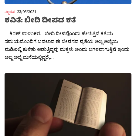
ನಲ್ಬರಹ
23/05/2021
ಕವಿತೆ: ಬೀದಿ ದೀಪದ ಕತೆ
– ಕಿರಣ್ ಪಾಳಂಕರ. ಬೀದಿ ದೀಪವೊಂದು ಹೇಳುತ್ತಿದೆ ಕತೆಯ
ಸಮಯದೊಂದಿಗೆ ಬದಲಾದ ಈ ಜೀವನದ ವ್ಯತೆಯ ಅಜ್ಜ ಅಜ್ಜಿಯ
ಮಡಿಲಲ್ಲಿ ಕುಳಿತು ಆಡುತ್ತಿದ್ದವು ಮಕ್ಕಳು ಅಂದು ಜಗಳವಾಗುತ್ತಿವೆ ಇಂದು
ಅಜ್ಜ ಅಜ್ಜಿ ಮನೆಯಲ್ಲಿದ್ದರೆ,...