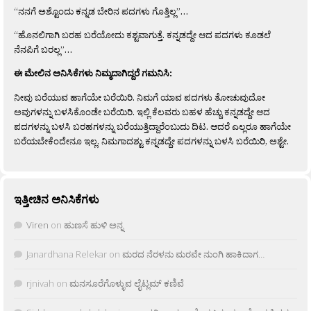
“ನನಗೆ ಅಶ್ಟೊಂದು ಕನ್ನಡ ಬೇರಿನ ಪದಗಳು ಗೊತ್ತಿಲ್ಲ”…
“ಹೊನಲಿಗಾಗಿ ಬರಹ ಬರೆಯೋದು ಕಶ್ಟವಾಗುತ್ತೆ. ಕನ್ನಡದ್ದೇ ಆದ ಪದಗಳು ಕೂಡಲೆ
ನೆನಪಿಗೆ ಬರಲ್ಲ”…
ಈ ಮೇಲಿನ ಅನಿಸಿಕೆಗಳು ನಿಮ್ಮದಾಗಿದ್ದರೆ ಗಮನಿಸಿ:
ನೀವು ಬರೆಯುವ ಹಾಗೆಯೇ ಬರೆಯಿರಿ. ನಿಮಗೆ ಯಾವ ಪದಗಳು ತೋಚುವುದೋ
ಅವುಗಳನ್ನು ಬಳಸಿಕೊಂಡೇ ಬರೆಯಿರಿ. ಇಲ್ಲಿ ಕೆಲವರು ಬಹಳ ಹೆಚ್ಚು ಕನ್ನಡದ್ದೇ ಆದ
ಪದಗಳನ್ನು ಬಳಸಿ ಬರಹಗಳನ್ನು ಬರೆಯುತ್ತಿದ್ದಾರೆಂಬುದು ದಿಟ. ಆದರೆ ಎಲ್ಲರೂ ಹಾಗೆಯೇ
ಬರೆಯಬೇಕೆಂದೇನೂ ಇಲ್ಲ. ನಿಮಗಾದಶ್ಟು ಕನ್ನಡದ್ದೇ ಪದಗಳನ್ನು ಬಳಸಿ ಬರೆಯಿರಿ, ಅಶ್ಟೇ.
ಇತ್ತೀಚಿನ ಅನಿಸಿಕೆಗಳು
Viren
on
ಹುಣಸೆ ಹುಳಿ ಅನ್ನ
Janardhana Relekar
on
ಮರದ ನೆರಳನು ಮರವೇ ನುಂಗಿ ಹಾಕಿದಾಗ…
rjnivah
on
ಮನಸೂರೆಗೊಳ್ಳುವ ಲೈಟ್ಲಮ್ ಕಣಿವೆ