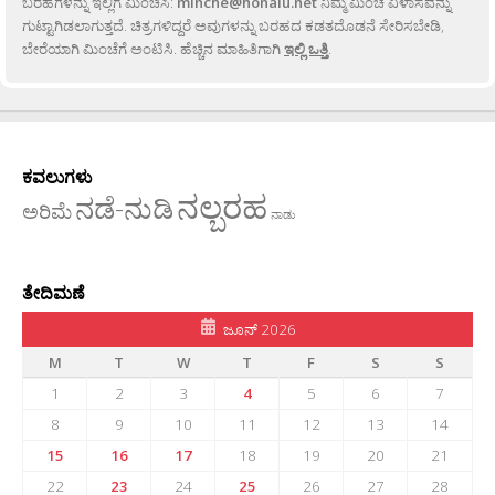
ಬರಹಗಳನ್ನು ಇಲ್ಲಿಗೆ ಮಿಂಚಿಸಿ:
minche@honalu.net
ನಿಮ್ಮ ಮಿಂಚೆ ವಿಳಾಸವನ್ನು
ಗುಟ್ಟಾಗಿಡಲಾಗುತ್ತದೆ. ಚಿತ್ರಗಳಿದ್ದರೆ ಅವುಗಳನ್ನು ಬರಹದ ಕಡತದೊಡನೆ ಸೇರಿಸಬೇಡಿ,
ಬೇರೆಯಾಗಿ ಮಿಂಚೆಗೆ ಅಂಟಿಸಿ. ಹೆಚ್ಚಿನ ಮಾಹಿತಿಗಾಗಿ
ಇಲ್ಲಿ ಒತ್ತಿ
.
ಕವಲುಗಳು
ನಲ್ಬರಹ
ನಡೆ-ನುಡಿ
ಅರಿಮೆ
ನಾಡು
ತೇದಿಮಣೆ
ಜೂನ್ 2026
M
T
W
T
F
S
S
1
2
3
4
5
6
7
8
9
10
11
12
13
14
15
16
17
18
19
20
21
22
23
24
25
26
27
28