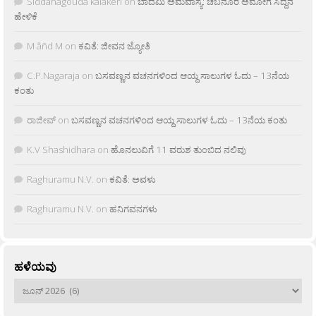
Siddanagouda kalakeri
on
ಬಾದಮಿ ಅಮವಾಸ್ಯೆ: ಚಬನೂರ ಅಮೋಗ ಸಿದ್ದನ
ಹೇಳಿಕೆ
M âñd M
on
ಕವಿತೆ: ಜೀವನ ಜ್ಯೋತಿ
C.P.Nagaraja
on
ಬಸವಣ್ಣನ ವಚನಗಳಿಂದ ಆಯ್ದ ಸಾಲುಗಳ ಓದು – 13ನೆಯ
ಕಂತು
ರಾಜೀವ್
on
ಬಸವಣ್ಣನ ವಚನಗಳಿಂದ ಆಯ್ದ ಸಾಲುಗಳ ಓದು – 13ನೆಯ ಕಂತು
K.V Shashidhara
on
ಹೊನಲುವಿಗೆ 11 ವರುಶ ತುಂಬಿದ ನಲಿವು
Raghuramu N.V.
on
ಕವಿತೆ: ಅವಳು
Raghuramu N.V.
on
ಹನಿಗವನಗಳು
ಹಳೆಯವು
ಹಳೆಯವು