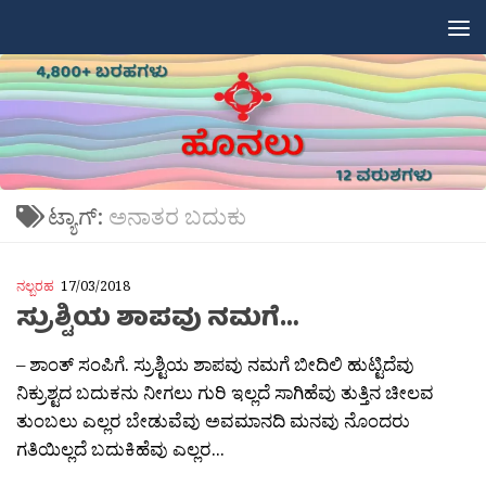
Skip to content
ಟ್ಯಾಗ್:
ಅನಾತರ ಬದುಕು
ನಲ್ಬರಹ
17/03/2018
ಸ್ರುಶ್ಟಿಯ ಶಾಪವು ನಮಗೆ…
– ಶಾಂತ್ ಸಂಪಿಗೆ. ಸ್ರುಶ್ಟಿಯ ಶಾಪವು ನಮಗೆ ಬೀದಿಲಿ ಹುಟ್ಟಿದೆವು
ನಿಕ್ರುಶ್ಟದ ಬದುಕನು ನೀಗಲು ಗುರಿ ಇಲ್ಲದೆ ಸಾಗಿಹೆವು ತುತ್ತಿನ ಚೀಲವ
ತುಂಬಲು ಎಲ್ಲರ ಬೇಡುವೆವು ಅವಮಾನದಿ ಮನವು ನೊಂದರು
ಗತಿಯಿಲ್ಲದೆ ಬದುಕಿಹೆವು ಎಲ್ಲರ...