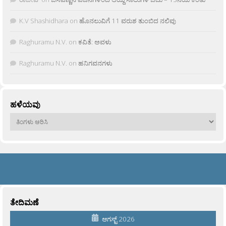
K.V Shashidhara
on
ಹೊನಲುವಿಗೆ 11 ವರುಶ ತುಂಬಿದ ನಲಿವು
Raghuramu N.V.
on
ಕವಿತೆ: ಅವಳು
Raghuramu N.V.
on
ಹನಿಗವನಗಳು
ಹಳೆಯವು
ಹಳೆಯವು
ತೇದಿಮಣೆ
ಆಗಸ್ಟ್ 2026