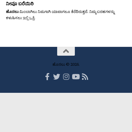
ನೀವೂ ಬರೆಯಿರಿ
ಹೊನಲು
ಮಿಂಬಾಗಿಲು ನಿಮಗಾಗಿ ಯಾವಾಗಲೂ ತೆರೆದಿರುತ್ತದೆ. ನಿಮ್ಮ ಬರಹಗಳನ್ನು
ಕಳುಹಿಸಲು
ಇಲ್ಲಿ ಒತ್ತಿ
.
ಹೊನಲು © 2026.