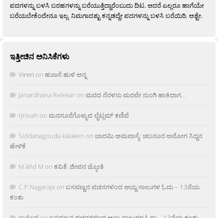
ಪದಗಳನ್ನು ಬಳಸಿ ಬರಹಗಳನ್ನು ಬರೆಯುತ್ತಿದ್ದಾರೆಂಬುದು ದಿಟ. ಆದರೆ ಎಲ್ಲರೂ ಹಾಗೆಯೇ
ಬರೆಯಬೇಕೆಂದೇನೂ ಇಲ್ಲ. ನಿಮಗಾದಶ್ಟು ಕನ್ನಡದ್ದೇ ಪದಗಳನ್ನು ಬಳಸಿ ಬರೆಯಿರಿ, ಅಶ್ಟೇ.
ಇತ್ತೀಚಿನ ಅನಿಸಿಕೆಗಳು
Viren
on
ಹುಣಸೆ ಹುಳಿ ಅನ್ನ
Janardhana Relekar
on
ಮರದ ನೆರಳನು ಮರವೇ ನುಂಗಿ ಹಾಕಿದಾಗ…
rjnivah
on
ಮನಸೂರೆಗೊಳ್ಳುವ ಲೈಟ್ಲಮ್ ಕಣಿವೆ
Siddanagouda kalakeri
on
ಬಾದಮಿ ಅಮವಾಸ್ಯೆ: ಚಬನೂರ ಅಮೋಗ ಸಿದ್ದನ
ಹೇಳಿಕೆ
M âñd M
on
ಕವಿತೆ: ಜೀವನ ಜ್ಯೋತಿ
C.P.Nagaraja
on
ಬಸವಣ್ಣನ ವಚನಗಳಿಂದ ಆಯ್ದ ಸಾಲುಗಳ ಓದು – 13ನೆಯ
ಕಂತು
ರಾಜೀವ್
on
ಬಸವಣ್ಣನ ವಚನಗಳಿಂದ ಆಯ್ದ ಸಾಲುಗಳ ಓದು – 13ನೆಯ ಕಂತು