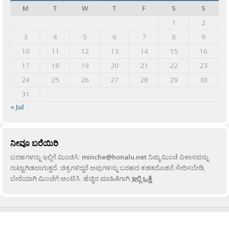
M
T
W
T
F
S
S
1
2
3
4
5
6
7
8
9
10
11
12
13
14
15
16
17
18
19
20
21
22
23
24
25
26
27
28
29
30
31
« Jul
ನೀವೂ ಬರೆಯಿರಿ
ಬರಹಗಳನ್ನು ಇಲ್ಲಿಗೆ ಮಿಂಚಿಸಿ:
minche@honalu.net
ನಿಮ್ಮ ಮಿಂಚೆ ವಿಳಾಸವನ್ನು
ಗುಟ್ಟಾಗಿಡಲಾಗುತ್ತದೆ. ಚಿತ್ರಗಳಿದ್ದರೆ ಅವುಗಳನ್ನು ಬರಹದ ಕಡತದೊಡನೆ ಸೇರಿಸಬೇಡಿ,
ಬೇರೆಯಾಗಿ ಮಿಂಚೆಗೆ ಅಂಟಿಸಿ. ಹೆಚ್ಚಿನ ಮಾಹಿತಿಗಾಗಿ
ಇಲ್ಲಿ ಒತ್ತಿ
.