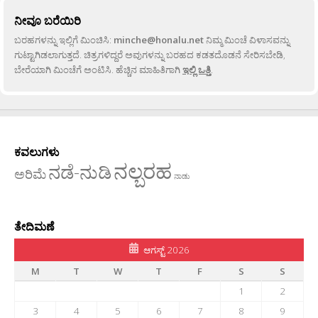
ನೀವೂ ಬರೆಯಿರಿ
ಬರಹಗಳನ್ನು ಇಲ್ಲಿಗೆ ಮಿಂಚಿಸಿ:
minche@honalu.net
ನಿಮ್ಮ ಮಿಂಚೆ ವಿಳಾಸವನ್ನು
ಗುಟ್ಟಾಗಿಡಲಾಗುತ್ತದೆ. ಚಿತ್ರಗಳಿದ್ದರೆ ಅವುಗಳನ್ನು ಬರಹದ ಕಡತದೊಡನೆ ಸೇರಿಸಬೇಡಿ,
ಬೇರೆಯಾಗಿ ಮಿಂಚೆಗೆ ಅಂಟಿಸಿ. ಹೆಚ್ಚಿನ ಮಾಹಿತಿಗಾಗಿ
ಇಲ್ಲಿ ಒತ್ತಿ
.
ಕವಲುಗಳು
ನಲ್ಬರಹ
ನಡೆ-ನುಡಿ
ಅರಿಮೆ
ನಾಡು
ತೇದಿಮಣೆ
ಆಗಸ್ಟ್ 2026
M
T
W
T
F
S
S
1
2
3
4
5
6
7
8
9