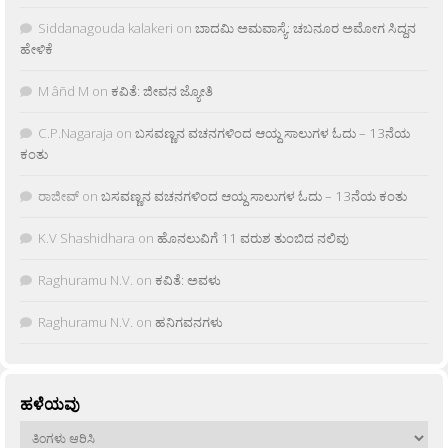
Siddanagouda kalakeri
on
ಬಾದಮಿ ಅಮವಾಸ್ಯೆ: ಚಬನೂರ ಅಮೋಗ ಸಿದ್ದನ
ಹೇಳಿಕೆ
M âñd M
on
ಕವಿತೆ: ಜೀವನ ಜ್ಯೋತಿ
C.P.Nagaraja
on
ಬಸವಣ್ಣನ ವಚನಗಳಿಂದ ಆಯ್ದ ಸಾಲುಗಳ ಓದು – 13ನೆಯ
ಕಂತು
ರಾಜೀವ್
on
ಬಸವಣ್ಣನ ವಚನಗಳಿಂದ ಆಯ್ದ ಸಾಲುಗಳ ಓದು – 13ನೆಯ ಕಂತು
K.V Shashidhara
on
ಹೊನಲುವಿಗೆ 11 ವರುಶ ತುಂಬಿದ ನಲಿವು
Raghuramu N.V.
on
ಕವಿತೆ: ಅವಳು
Raghuramu N.V.
on
ಹನಿಗವನಗಳು
ಹಳೆಯವು
ಹಳೆಯವು