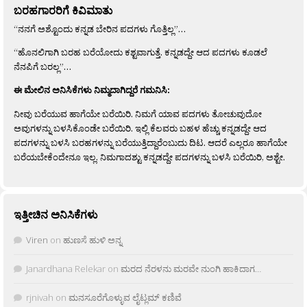
ಬರಹಗಾರರಿಗೆ ಕಿವಿಮಾತು
“ನನಗೆ ಅಶ್ಟೊಂದು ಕನ್ನಡ ಬೇರಿನ ಪದಗಳು ಗೊತ್ತಿಲ್ಲ”…
“ಹೊನಲಿಗಾಗಿ ಬರಹ ಬರೆಯೋದು ಕಶ್ಟವಾಗುತ್ತೆ. ಕನ್ನಡದ್ದೇ ಆದ ಪದಗಳು ಕೂಡಲೆ
ನೆನಪಿಗೆ ಬರಲ್ಲ”…
ಈ ಮೇಲಿನ ಅನಿಸಿಕೆಗಳು ನಿಮ್ಮದಾಗಿದ್ದರೆ ಗಮನಿಸಿ:
ನೀವು ಬರೆಯುವ ಹಾಗೆಯೇ ಬರೆಯಿರಿ. ನಿಮಗೆ ಯಾವ ಪದಗಳು ತೋಚುವುದೋ
ಅವುಗಳನ್ನು ಬಳಸಿಕೊಂಡೇ ಬರೆಯಿರಿ. ಇಲ್ಲಿ ಕೆಲವರು ಬಹಳ ಹೆಚ್ಚು ಕನ್ನಡದ್ದೇ ಆದ
ಪದಗಳನ್ನು ಬಳಸಿ ಬರಹಗಳನ್ನು ಬರೆಯುತ್ತಿದ್ದಾರೆಂಬುದು ದಿಟ. ಆದರೆ ಎಲ್ಲರೂ ಹಾಗೆಯೇ
ಬರೆಯಬೇಕೆಂದೇನೂ ಇಲ್ಲ. ನಿಮಗಾದಶ್ಟು ಕನ್ನಡದ್ದೇ ಪದಗಳನ್ನು ಬಳಸಿ ಬರೆಯಿರಿ, ಅಶ್ಟೇ.
ಇತ್ತೀಚಿನ ಅನಿಸಿಕೆಗಳು
Viren
on
ಹುಣಸೆ ಹುಳಿ ಅನ್ನ
Janardhana Relekar
on
ಮರದ ನೆರಳನು ಮರವೇ ನುಂಗಿ ಹಾಕಿದಾಗ…
rjnivah
on
ಮನಸೂರೆಗೊಳ್ಳುವ ಲೈಟ್ಲಮ್ ಕಣಿವೆ