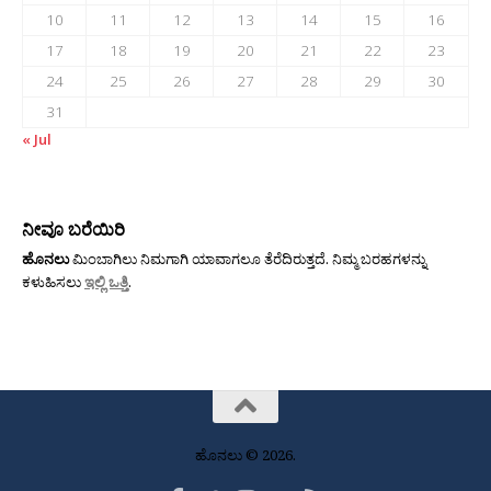
10
11
12
13
14
15
16
17
18
19
20
21
22
23
24
25
26
27
28
29
30
31
« Jul
ನೀವೂ ಬರೆಯಿರಿ
ಹೊನಲು
ಮಿಂಬಾಗಿಲು ನಿಮಗಾಗಿ ಯಾವಾಗಲೂ ತೆರೆದಿರುತ್ತದೆ. ನಿಮ್ಮ ಬರಹಗಳನ್ನು
ಕಳುಹಿಸಲು
ಇಲ್ಲಿ ಒತ್ತಿ
.
ಹೊನಲು © 2026.