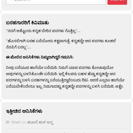
for:
ಬರಹಗಾರರಿಗೆ ಕಿವಿಮಾತು
“ನನಗೆ ಅಶ್ಟೊಂದು ಕನ್ನಡ ಬೇರಿನ ಪದಗಳು ಗೊತ್ತಿಲ್ಲ”…
“ಹೊನಲಿಗಾಗಿ ಬರಹ ಬರೆಯೋದು ಕಶ್ಟವಾಗುತ್ತೆ. ಕನ್ನಡದ್ದೇ ಆದ ಪದಗಳು ಕೂಡಲೆ
ನೆನಪಿಗೆ ಬರಲ್ಲ”…
ಈ ಮೇಲಿನ ಅನಿಸಿಕೆಗಳು ನಿಮ್ಮದಾಗಿದ್ದರೆ ಗಮನಿಸಿ:
ನೀವು ಬರೆಯುವ ಹಾಗೆಯೇ ಬರೆಯಿರಿ. ನಿಮಗೆ ಯಾವ ಪದಗಳು ತೋಚುವುದೋ
ಅವುಗಳನ್ನು ಬಳಸಿಕೊಂಡೇ ಬರೆಯಿರಿ. ಇಲ್ಲಿ ಕೆಲವರು ಬಹಳ ಹೆಚ್ಚು ಕನ್ನಡದ್ದೇ ಆದ
ಪದಗಳನ್ನು ಬಳಸಿ ಬರಹಗಳನ್ನು ಬರೆಯುತ್ತಿದ್ದಾರೆಂಬುದು ದಿಟ. ಆದರೆ ಎಲ್ಲರೂ ಹಾಗೆಯೇ
ಬರೆಯಬೇಕೆಂದೇನೂ ಇಲ್ಲ. ನಿಮಗಾದಶ್ಟು ಕನ್ನಡದ್ದೇ ಪದಗಳನ್ನು ಬಳಸಿ ಬರೆಯಿರಿ, ಅಶ್ಟೇ.
ಇತ್ತೀಚಿನ ಅನಿಸಿಕೆಗಳು
Viren
on
ಹುಣಸೆ ಹುಳಿ ಅನ್ನ