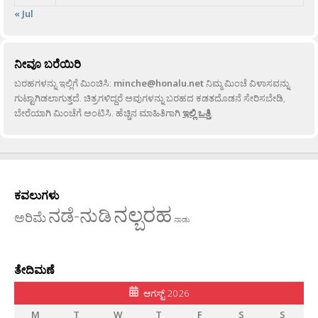
« Jul
ನೀವೂ ಬರೆಯಿರಿ
ಬರಹಗಳನ್ನು ಇಲ್ಲಿಗೆ ಮಿಂಚಿಸಿ:
minche@honalu.net
ನಿಮ್ಮ ಮಿಂಚೆ ವಿಳಾಸವನ್ನು
ಗುಟ್ಟಾಗಿಡಲಾಗುತ್ತದೆ. ಚಿತ್ರಗಳಿದ್ದರೆ ಅವುಗಳನ್ನು ಬರಹದ ಕಡತದೊಡನೆ ಸೇರಿಸಬೇಡಿ,
ಬೇರೆಯಾಗಿ ಮಿಂಚೆಗೆ ಅಂಟಿಸಿ. ಹೆಚ್ಚಿನ ಮಾಹಿತಿಗಾಗಿ
ಇಲ್ಲಿ ಒತ್ತಿ
.
ಕವಲುಗಳು
ನಲ್ಬರಹ
ನಡೆ-ನುಡಿ
ಅರಿಮೆ
ನಾಡು
ತೇದಿಮಣೆ
ಆಗಸ್ಟ್ 2026
M
T
W
T
F
S
S