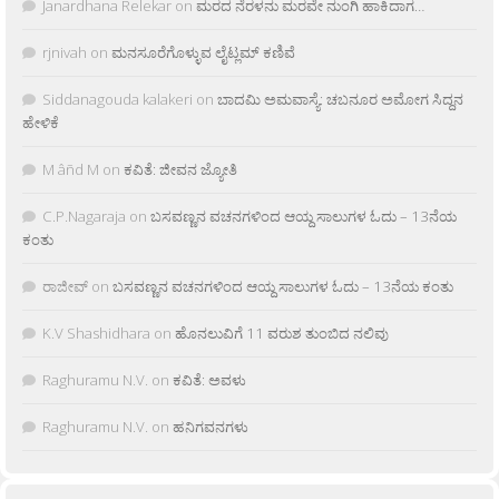
Janardhana Relekar
on
ಮರದ ನೆರಳನು ಮರವೇ ನುಂಗಿ ಹಾಕಿದಾಗ…
rjnivah
on
ಮನಸೂರೆಗೊಳ್ಳುವ ಲೈಟ್ಲಮ್ ಕಣಿವೆ
Siddanagouda kalakeri
on
ಬಾದಮಿ ಅಮವಾಸ್ಯೆ: ಚಬನೂರ ಅಮೋಗ ಸಿದ್ದನ
ಹೇಳಿಕೆ
M âñd M
on
ಕವಿತೆ: ಜೀವನ ಜ್ಯೋತಿ
C.P.Nagaraja
on
ಬಸವಣ್ಣನ ವಚನಗಳಿಂದ ಆಯ್ದ ಸಾಲುಗಳ ಓದು – 13ನೆಯ
ಕಂತು
ರಾಜೀವ್
on
ಬಸವಣ್ಣನ ವಚನಗಳಿಂದ ಆಯ್ದ ಸಾಲುಗಳ ಓದು – 13ನೆಯ ಕಂತು
K.V Shashidhara
on
ಹೊನಲುವಿಗೆ 11 ವರುಶ ತುಂಬಿದ ನಲಿವು
Raghuramu N.V.
on
ಕವಿತೆ: ಅವಳು
Raghuramu N.V.
on
ಹನಿಗವನಗಳು