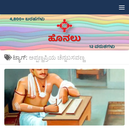
Skip to content
ಟ್ಯಾಗ್:
ಅಪ್ಪಣ್ಣಪ್ರಿಯ ಚೆನ್ನಬಸವಣ್ಣ