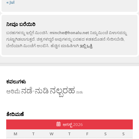
« Jul
ನೀವೂ ಬರೆಯಿರಿ
ಬರಹಗಳನ್ನು ಇಲ್ಲಿಗೆ ಮಿಂಚಿಸಿ:
minche@honalu.net
ನಿಮ್ಮ ಮಿಂಚೆ ವಿಳಾಸವನ್ನು
ಗುಟ್ಟಾಗಿಡಲಾಗುತ್ತದೆ. ಚಿತ್ರಗಳಿದ್ದರೆ ಅವುಗಳನ್ನು ಬರಹದ ಕಡತದೊಡನೆ ಸೇರಿಸಬೇಡಿ,
ಬೇರೆಯಾಗಿ ಮಿಂಚೆಗೆ ಅಂಟಿಸಿ. ಹೆಚ್ಚಿನ ಮಾಹಿತಿಗಾಗಿ
ಇಲ್ಲಿ ಒತ್ತಿ
.
ಕವಲುಗಳು
ನಲ್ಬರಹ
ನಡೆ-ನುಡಿ
ಅರಿಮೆ
ನಾಡು
ತೇದಿಮಣೆ
ಆಗಸ್ಟ್ 2026
M
T
W
T
F
S
S