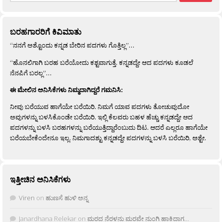
ಬರಹಗಾರರಿಗೆ ಕಿವಿಮಾತು
“ನನಗೆ ಅಶ್ಟೊಂದು ಕನ್ನಡ ಬೇರಿನ ಪದಗಳು ಗೊತ್ತಿಲ್ಲ”…
“ಹೊನಲಿಗಾಗಿ ಬರಹ ಬರೆಯೋದು ಕಶ್ಟವಾಗುತ್ತೆ. ಕನ್ನಡದ್ದೇ ಆದ ಪದಗಳು ಕೂಡಲೆ
ನೆನಪಿಗೆ ಬರಲ್ಲ”…
ಈ ಮೇಲಿನ ಅನಿಸಿಕೆಗಳು ನಿಮ್ಮದಾಗಿದ್ದರೆ ಗಮನಿಸಿ:
ನೀವು ಬರೆಯುವ ಹಾಗೆಯೇ ಬರೆಯಿರಿ. ನಿಮಗೆ ಯಾವ ಪದಗಳು ತೋಚುವುದೋ
ಅವುಗಳನ್ನು ಬಳಸಿಕೊಂಡೇ ಬರೆಯಿರಿ. ಇಲ್ಲಿ ಕೆಲವರು ಬಹಳ ಹೆಚ್ಚು ಕನ್ನಡದ್ದೇ ಆದ
ಪದಗಳನ್ನು ಬಳಸಿ ಬರಹಗಳನ್ನು ಬರೆಯುತ್ತಿದ್ದಾರೆಂಬುದು ದಿಟ. ಆದರೆ ಎಲ್ಲರೂ ಹಾಗೆಯೇ
ಬರೆಯಬೇಕೆಂದೇನೂ ಇಲ್ಲ. ನಿಮಗಾದಶ್ಟು ಕನ್ನಡದ್ದೇ ಪದಗಳನ್ನು ಬಳಸಿ ಬರೆಯಿರಿ, ಅಶ್ಟೇ.
ಇತ್ತೀಚಿನ ಅನಿಸಿಕೆಗಳು
Viren
on
ಹುಣಸೆ ಹುಳಿ ಅನ್ನ
Janardhana Relekar
on
ಮರದ ನೆರಳನು ಮರವೇ ನುಂಗಿ ಹಾಕಿದಾಗ…