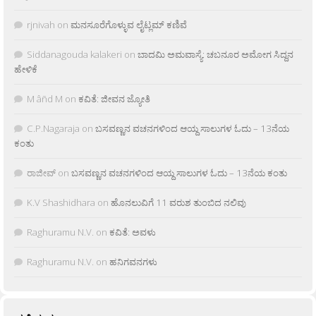
rjnivah
on
ಮನಸೂರೆಗೊಳ್ಳುವ ಲೈಟ್ಲಮ್ ಕಣಿವೆ
Siddanagouda kalakeri
on
ಬಾದಮಿ ಅಮವಾಸ್ಯೆ: ಚಬನೂರ ಅಮೋಗ ಸಿದ್ದನ
ಹೇಳಿಕೆ
M âñd M
on
ಕವಿತೆ: ಜೀವನ ಜ್ಯೋತಿ
C.P.Nagaraja
on
ಬಸವಣ್ಣನ ವಚನಗಳಿಂದ ಆಯ್ದ ಸಾಲುಗಳ ಓದು – 13ನೆಯ
ಕಂತು
ರಾಜೀವ್
on
ಬಸವಣ್ಣನ ವಚನಗಳಿಂದ ಆಯ್ದ ಸಾಲುಗಳ ಓದು – 13ನೆಯ ಕಂತು
K.V Shashidhara
on
ಹೊನಲುವಿಗೆ 11 ವರುಶ ತುಂಬಿದ ನಲಿವು
Raghuramu N.V.
on
ಕವಿತೆ: ಅವಳು
Raghuramu N.V.
on
ಹನಿಗವನಗಳು