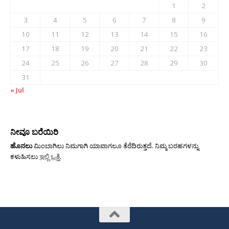
1
2
3
4
5
6
7
8
9
10
11
12
13
14
15
16
17
18
19
20
21
22
23
24
25
26
27
28
29
30
31
« Jul
ನೀವೂ ಬರೆಯಿರಿ
ಹೊನಲು
ಮಿಂಬಾಗಿಲು ನಿಮಗಾಗಿ ಯಾವಾಗಲೂ ತೆರೆದಿರುತ್ತದೆ. ನಿಮ್ಮ ಬರಹಗಳನ್ನು
ಕಳುಹಿಸಲು
ಇಲ್ಲಿ ಒತ್ತಿ
.