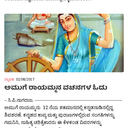
ನಲ್ಬರಹ
02/08/2017
ಅಮುಗೆ ರಾಯಮ್ಮನ ವಚನಗಳ ಓದು
– ಸಿ.ಪಿ.ನಾಗರಾಜ. ——————————————————
ಅಮುಗೆ ರಾಯಮ್ಮನು 12 ನೆಯ ಶತಮಾನದಲ್ಲಿ ಕನ್ನಡನಾಡಿನಲ್ಲಿದ್ದ
ಶಿವಶರಣೆ. ಕನ್ನಡದ ಕಾವ್ಯ ಮತ್ತು ಪುರಾಣಗಳಲ್ಲಿರುವ ಸಂಗತಿಗಳನ್ನು
ಗಮನಿಸಿ, ಸಾಹಿತ್ಯ ಚರಿತ್ರೆಕಾರರು ಈ ಕೆಳಕಂಡ ವಿವರಗಳನ್ನು