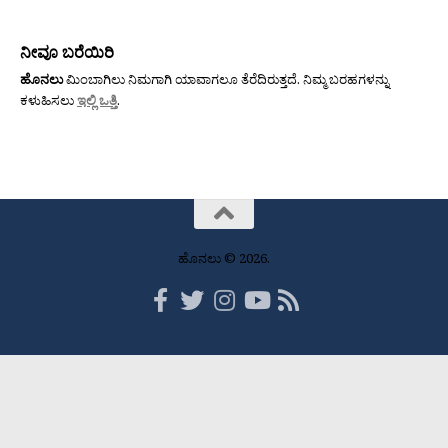
ನೀವೂ ಬರೆಯಿರಿ
ಹೊನಲು
ಮಿಂಬಾಗಿಲು ನಿಮಗಾಗಿ ಯಾವಾಗಲೂ ತೆರೆದಿರುತ್ತದೆ. ನಿಮ್ಮ ಬರಹಗಳನ್ನು
ಕಳುಹಿಸಲು
ಇಲ್ಲಿ ಒತ್ತಿ
.
ಹೊನಲು © 2026.