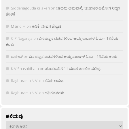
Siddanagouda kalakeri
on
ಬಾದಮಿ ಅಮವಾಸ್ಯೆ: ಚಬನೂರ ಅಮೋಗ ಸಿದ್ದನ
ಹೇಳಿಕೆ
M âñd M
on
ಕವಿತೆ: ಜೀವನ ಜ್ಯೋತಿ
C.P.Nagaraja
on
ಬಸವಣ್ಣನ ವಚನಗಳಿಂದ ಆಯ್ದ ಸಾಲುಗಳ ಓದು – 13ನೆಯ
ಕಂತು
ರಾಜೀವ್
on
ಬಸವಣ್ಣನ ವಚನಗಳಿಂದ ಆಯ್ದ ಸಾಲುಗಳ ಓದು – 13ನೆಯ ಕಂತು
K.V Shashidhara
on
ಹೊನಲುವಿಗೆ 11 ವರುಶ ತುಂಬಿದ ನಲಿವು
Raghuramu N.V.
on
ಕವಿತೆ: ಅವಳು
Raghuramu N.V.
on
ಹನಿಗವನಗಳು
ಹಳೆಯವು
ಹಳೆಯವು