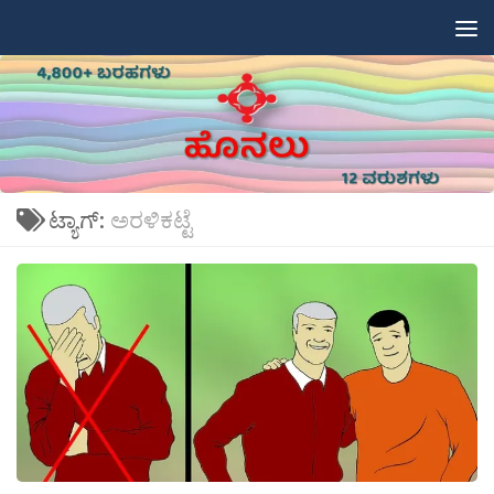
Skip to content
ಟ್ಯಾಗ್:
ಅರಳಿಕಟ್ಟೆ