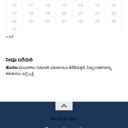
10
11
12
13
14
15
16
17
18
19
20
21
22
23
24
25
26
27
28
29
30
31
« Jul
ನೀವೂ ಬರೆಯಿರಿ
ಹೊನಲು
ಮಿಂಬಾಗಿಲು ನಿಮಗಾಗಿ ಯಾವಾಗಲೂ ತೆರೆದಿರುತ್ತದೆ. ನಿಮ್ಮ ಬರಹಗಳನ್ನು
ಕಳುಹಿಸಲು
ಇಲ್ಲಿ ಒತ್ತಿ
.
ಹೊನಲು © 2026.