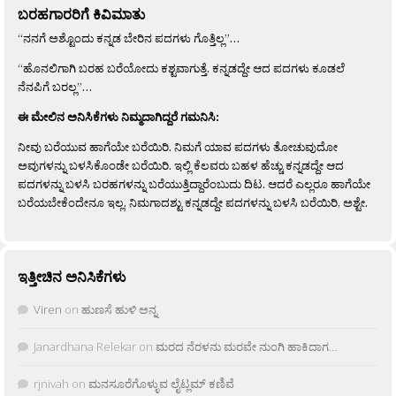
ಬರಹಗಾರರಿಗೆ ಕಿವಿಮಾತು
“ನನಗೆ ಅಶ್ಟೊಂದು ಕನ್ನಡ ಬೇರಿನ ಪದಗಳು ಗೊತ್ತಿಲ್ಲ”…
“ಹೊನಲಿಗಾಗಿ ಬರಹ ಬರೆಯೋದು ಕಶ್ಟವಾಗುತ್ತೆ. ಕನ್ನಡದ್ದೇ ಆದ ಪದಗಳು ಕೂಡಲೆ
ನೆನಪಿಗೆ ಬರಲ್ಲ”…
ಈ ಮೇಲಿನ ಅನಿಸಿಕೆಗಳು ನಿಮ್ಮದಾಗಿದ್ದರೆ ಗಮನಿಸಿ:
ನೀವು ಬರೆಯುವ ಹಾಗೆಯೇ ಬರೆಯಿರಿ. ನಿಮಗೆ ಯಾವ ಪದಗಳು ತೋಚುವುದೋ
ಅವುಗಳನ್ನು ಬಳಸಿಕೊಂಡೇ ಬರೆಯಿರಿ. ಇಲ್ಲಿ ಕೆಲವರು ಬಹಳ ಹೆಚ್ಚು ಕನ್ನಡದ್ದೇ ಆದ
ಪದಗಳನ್ನು ಬಳಸಿ ಬರಹಗಳನ್ನು ಬರೆಯುತ್ತಿದ್ದಾರೆಂಬುದು ದಿಟ. ಆದರೆ ಎಲ್ಲರೂ ಹಾಗೆಯೇ
ಬರೆಯಬೇಕೆಂದೇನೂ ಇಲ್ಲ. ನಿಮಗಾದಶ್ಟು ಕನ್ನಡದ್ದೇ ಪದಗಳನ್ನು ಬಳಸಿ ಬರೆಯಿರಿ, ಅಶ್ಟೇ.
ಇತ್ತೀಚಿನ ಅನಿಸಿಕೆಗಳು
Viren
on
ಹುಣಸೆ ಹುಳಿ ಅನ್ನ
Janardhana Relekar
on
ಮರದ ನೆರಳನು ಮರವೇ ನುಂಗಿ ಹಾಕಿದಾಗ…
rjnivah
on
ಮನಸೂರೆಗೊಳ್ಳುವ ಲೈಟ್ಲಮ್ ಕಣಿವೆ