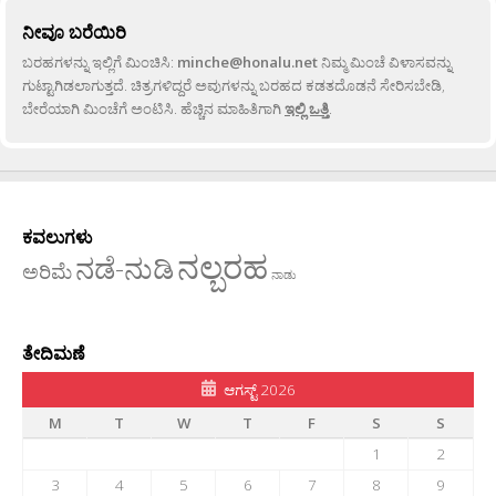
ನೀವೂ ಬರೆಯಿರಿ
ಬರಹಗಳನ್ನು ಇಲ್ಲಿಗೆ ಮಿಂಚಿಸಿ:
minche@honalu.net
ನಿಮ್ಮ ಮಿಂಚೆ ವಿಳಾಸವನ್ನು
ಗುಟ್ಟಾಗಿಡಲಾಗುತ್ತದೆ. ಚಿತ್ರಗಳಿದ್ದರೆ ಅವುಗಳನ್ನು ಬರಹದ ಕಡತದೊಡನೆ ಸೇರಿಸಬೇಡಿ,
ಬೇರೆಯಾಗಿ ಮಿಂಚೆಗೆ ಅಂಟಿಸಿ. ಹೆಚ್ಚಿನ ಮಾಹಿತಿಗಾಗಿ
ಇಲ್ಲಿ ಒತ್ತಿ
.
ಕವಲುಗಳು
ನಲ್ಬರಹ
ನಡೆ-ನುಡಿ
ಅರಿಮೆ
ನಾಡು
ತೇದಿಮಣೆ
ಆಗಸ್ಟ್ 2026
M
T
W
T
F
S
S
1
2
3
4
5
6
7
8
9