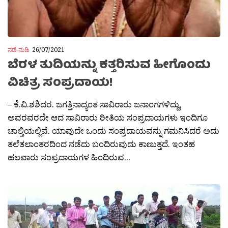
ನಡೆ-ನುಡಿ
26/07/2021
ಬೆರಳ ತುದಿಯನ್ನು ಕತ್ತರಿಸುವ ಹೀಗೊಂದು
ವಿಚಿತ್ರ ಸಂಪ್ರದಾಯ!
– ಕೆ.ವಿ.ಶಶಿದರ. ಜಗತ್ತಿನಾದ್ಯಂತ ಸಾವಿರಾರು ಜನಾಂಗಗಳಿದ್ದು,
ಅವರವರದೇ ಆದ ಸಾವಿರಾರು ರೀತಿಯ ಸಂಪ್ರದಾಯಗಳು ಇಂದಿಗೂ
ಚಾಲ್ತಿಯಲ್ಲಿವೆ. ಯಾವುದೇ ಒಂದು ಸಂಪ್ರದಾಯವನ್ನು ಗಮನಿಸಿದರೆ ಅದು
ತಲೆತಲಾಂತರದಿಂದ ನಡೆದು ಬಂದಿರುವುದು ಕಾಣುತ್ತದೆ. ಇಂತಹ
ಹಲವಾರು ಸಂಪ್ರದಾಯಗಳ ಹಿಂದಿರುವ...