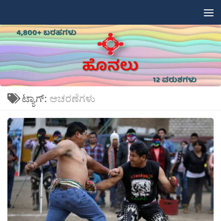
Skip to content
ಟ್ಯಾಗ್:
ಆಚರಣೆಗಳು