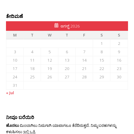
ತೇದಿಮಣೆ
ಆಗಸ್ಟ್ 2026
M
T
W
T
F
S
S
1
2
3
4
5
6
7
8
9
10
11
12
13
14
15
16
17
18
19
20
21
22
23
24
25
26
27
28
29
30
31
« Jul
ನೀವೂ ಬರೆಯಿರಿ
ಹೊನಲು
ಮಿಂಬಾಗಿಲು ನಿಮಗಾಗಿ ಯಾವಾಗಲೂ ತೆರೆದಿರುತ್ತದೆ. ನಿಮ್ಮ ಬರಹಗಳನ್ನು
ಕಳುಹಿಸಲು
ಇಲ್ಲಿ ಒತ್ತಿ
.