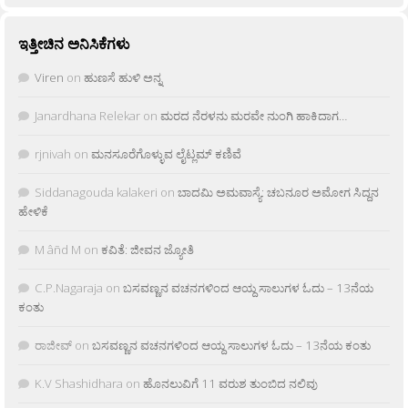
ಇತ್ತೀಚಿನ ಅನಿಸಿಕೆಗಳು
Viren
on
ಹುಣಸೆ ಹುಳಿ ಅನ್ನ
Janardhana Relekar
on
ಮರದ ನೆರಳನು ಮರವೇ ನುಂಗಿ ಹಾಕಿದಾಗ…
rjnivah
on
ಮನಸೂರೆಗೊಳ್ಳುವ ಲೈಟ್ಲಮ್ ಕಣಿವೆ
Siddanagouda kalakeri
on
ಬಾದಮಿ ಅಮವಾಸ್ಯೆ: ಚಬನೂರ ಅಮೋಗ ಸಿದ್ದನ
ಹೇಳಿಕೆ
M âñd M
on
ಕವಿತೆ: ಜೀವನ ಜ್ಯೋತಿ
C.P.Nagaraja
on
ಬಸವಣ್ಣನ ವಚನಗಳಿಂದ ಆಯ್ದ ಸಾಲುಗಳ ಓದು – 13ನೆಯ
ಕಂತು
ರಾಜೀವ್
on
ಬಸವಣ್ಣನ ವಚನಗಳಿಂದ ಆಯ್ದ ಸಾಲುಗಳ ಓದು – 13ನೆಯ ಕಂತು
K.V Shashidhara
on
ಹೊನಲುವಿಗೆ 11 ವರುಶ ತುಂಬಿದ ನಲಿವು