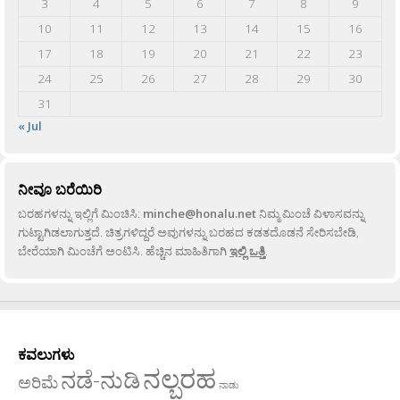
3
4
5
6
7
8
9
10
11
12
13
14
15
16
17
18
19
20
21
22
23
24
25
26
27
28
29
30
31
« Jul
ನೀವೂ ಬರೆಯಿರಿ
ಬರಹಗಳನ್ನು ಇಲ್ಲಿಗೆ ಮಿಂಚಿಸಿ:
minche@honalu.net
ನಿಮ್ಮ ಮಿಂಚೆ ವಿಳಾಸವನ್ನು
ಗುಟ್ಟಾಗಿಡಲಾಗುತ್ತದೆ. ಚಿತ್ರಗಳಿದ್ದರೆ ಅವುಗಳನ್ನು ಬರಹದ ಕಡತದೊಡನೆ ಸೇರಿಸಬೇಡಿ,
ಬೇರೆಯಾಗಿ ಮಿಂಚೆಗೆ ಅಂಟಿಸಿ. ಹೆಚ್ಚಿನ ಮಾಹಿತಿಗಾಗಿ
ಇಲ್ಲಿ ಒತ್ತಿ
.
ಕವಲುಗಳು
ನಲ್ಬರಹ
ನಡೆ-ನುಡಿ
ಅರಿಮೆ
ನಾಡು