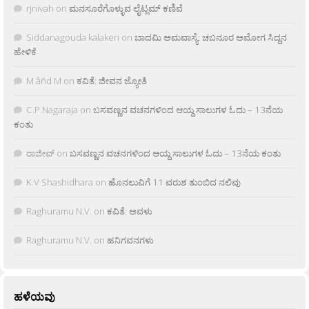
rjnivah
on
ಮನಸೂರೆಗೊಳ್ಳುವ ಲೈಟ್ಲಮ್ ಕಣಿವೆ
Siddanagouda kalakeri
on
ಬಾದಮಿ ಅಮವಾಸ್ಯೆ: ಚಬನೂರ ಅಮೋಗ ಸಿದ್ದನ
ಹೇಳಿಕೆ
M âñd M
on
ಕವಿತೆ: ಜೀವನ ಜ್ಯೋತಿ
C.P.Nagaraja
on
ಬಸವಣ್ಣನ ವಚನಗಳಿಂದ ಆಯ್ದ ಸಾಲುಗಳ ಓದು – 13ನೆಯ
ಕಂತು
ರಾಜೀವ್
on
ಬಸವಣ್ಣನ ವಚನಗಳಿಂದ ಆಯ್ದ ಸಾಲುಗಳ ಓದು – 13ನೆಯ ಕಂತು
K.V Shashidhara
on
ಹೊನಲುವಿಗೆ 11 ವರುಶ ತುಂಬಿದ ನಲಿವು
Raghuramu N.V.
on
ಕವಿತೆ: ಅವಳು
Raghuramu N.V.
on
ಹನಿಗವನಗಳು
ಹಳೆಯವು