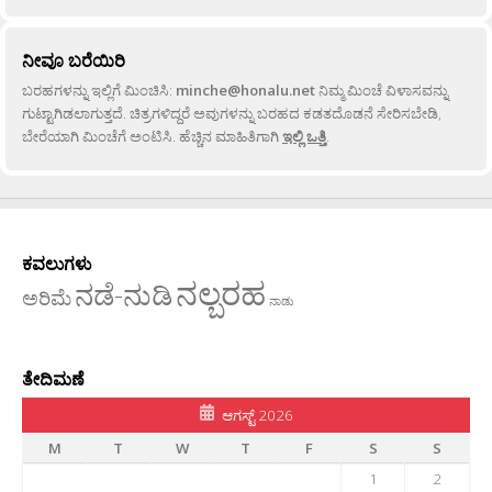
ನೀವೂ ಬರೆಯಿರಿ
ಬರಹಗಳನ್ನು ಇಲ್ಲಿಗೆ ಮಿಂಚಿಸಿ:
minche@honalu.net
ನಿಮ್ಮ ಮಿಂಚೆ ವಿಳಾಸವನ್ನು
ಗುಟ್ಟಾಗಿಡಲಾಗುತ್ತದೆ. ಚಿತ್ರಗಳಿದ್ದರೆ ಅವುಗಳನ್ನು ಬರಹದ ಕಡತದೊಡನೆ ಸೇರಿಸಬೇಡಿ,
ಬೇರೆಯಾಗಿ ಮಿಂಚೆಗೆ ಅಂಟಿಸಿ. ಹೆಚ್ಚಿನ ಮಾಹಿತಿಗಾಗಿ
ಇಲ್ಲಿ ಒತ್ತಿ
.
ಕವಲುಗಳು
ನಲ್ಬರಹ
ನಡೆ-ನುಡಿ
ಅರಿಮೆ
ನಾಡು
ತೇದಿಮಣೆ
ಆಗಸ್ಟ್ 2026
M
T
W
T
F
S
S
1
2