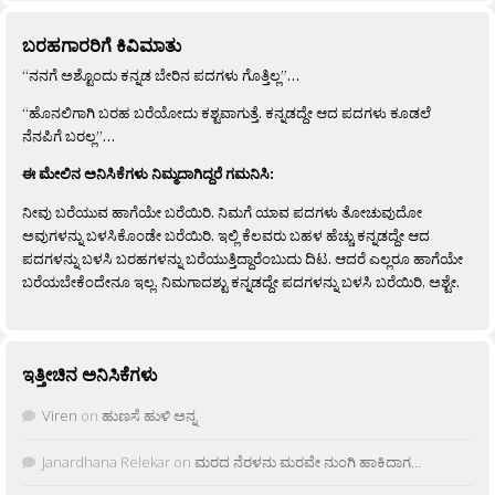
ಬರಹಗಾರರಿಗೆ ಕಿವಿಮಾತು
“ನನಗೆ ಅಶ್ಟೊಂದು ಕನ್ನಡ ಬೇರಿನ ಪದಗಳು ಗೊತ್ತಿಲ್ಲ”…
“ಹೊನಲಿಗಾಗಿ ಬರಹ ಬರೆಯೋದು ಕಶ್ಟವಾಗುತ್ತೆ. ಕನ್ನಡದ್ದೇ ಆದ ಪದಗಳು ಕೂಡಲೆ
ನೆನಪಿಗೆ ಬರಲ್ಲ”…
ಈ ಮೇಲಿನ ಅನಿಸಿಕೆಗಳು ನಿಮ್ಮದಾಗಿದ್ದರೆ ಗಮನಿಸಿ:
ನೀವು ಬರೆಯುವ ಹಾಗೆಯೇ ಬರೆಯಿರಿ. ನಿಮಗೆ ಯಾವ ಪದಗಳು ತೋಚುವುದೋ
ಅವುಗಳನ್ನು ಬಳಸಿಕೊಂಡೇ ಬರೆಯಿರಿ. ಇಲ್ಲಿ ಕೆಲವರು ಬಹಳ ಹೆಚ್ಚು ಕನ್ನಡದ್ದೇ ಆದ
ಪದಗಳನ್ನು ಬಳಸಿ ಬರಹಗಳನ್ನು ಬರೆಯುತ್ತಿದ್ದಾರೆಂಬುದು ದಿಟ. ಆದರೆ ಎಲ್ಲರೂ ಹಾಗೆಯೇ
ಬರೆಯಬೇಕೆಂದೇನೂ ಇಲ್ಲ. ನಿಮಗಾದಶ್ಟು ಕನ್ನಡದ್ದೇ ಪದಗಳನ್ನು ಬಳಸಿ ಬರೆಯಿರಿ, ಅಶ್ಟೇ.
ಇತ್ತೀಚಿನ ಅನಿಸಿಕೆಗಳು
Viren
on
ಹುಣಸೆ ಹುಳಿ ಅನ್ನ
Janardhana Relekar
on
ಮರದ ನೆರಳನು ಮರವೇ ನುಂಗಿ ಹಾಕಿದಾಗ…