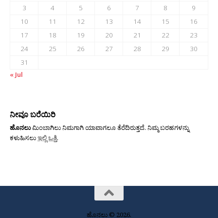
3
4
5
6
7
8
9
10
11
12
13
14
15
16
17
18
19
20
21
22
23
24
25
26
27
28
29
30
31
« Jul
ನೀವೂ ಬರೆಯಿರಿ
ಹೊನಲು
ಮಿಂಬಾಗಿಲು ನಿಮಗಾಗಿ ಯಾವಾಗಲೂ ತೆರೆದಿರುತ್ತದೆ. ನಿಮ್ಮ ಬರಹಗಳನ್ನು
ಕಳುಹಿಸಲು
ಇಲ್ಲಿ ಒತ್ತಿ
.
ಹೊನಲು © 2026.