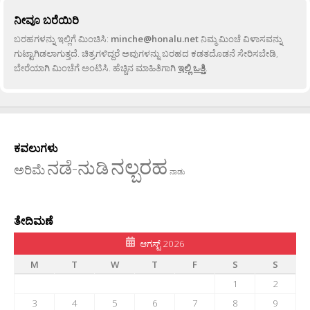
ನೀವೂ ಬರೆಯಿರಿ
ಬರಹಗಳನ್ನು ಇಲ್ಲಿಗೆ ಮಿಂಚಿಸಿ:
minche@honalu.net
ನಿಮ್ಮ ಮಿಂಚೆ ವಿಳಾಸವನ್ನು
ಗುಟ್ಟಾಗಿಡಲಾಗುತ್ತದೆ. ಚಿತ್ರಗಳಿದ್ದರೆ ಅವುಗಳನ್ನು ಬರಹದ ಕಡತದೊಡನೆ ಸೇರಿಸಬೇಡಿ,
ಬೇರೆಯಾಗಿ ಮಿಂಚೆಗೆ ಅಂಟಿಸಿ. ಹೆಚ್ಚಿನ ಮಾಹಿತಿಗಾಗಿ
ಇಲ್ಲಿ ಒತ್ತಿ
.
ಕವಲುಗಳು
ನಲ್ಬರಹ
ನಡೆ-ನುಡಿ
ಅರಿಮೆ
ನಾಡು
ತೇದಿಮಣೆ
ಆಗಸ್ಟ್ 2026
M
T
W
T
F
S
S
1
2
3
4
5
6
7
8
9