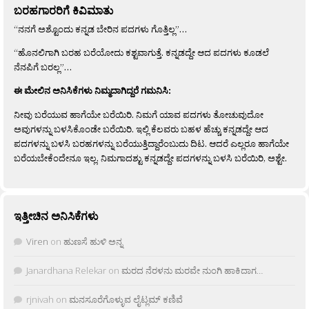
ಬರಹಗಾರರಿಗೆ ಕಿವಿಮಾತು
“ನನಗೆ ಅಶ್ಟೊಂದು ಕನ್ನಡ ಬೇರಿನ ಪದಗಳು ಗೊತ್ತಿಲ್ಲ”…
“ಹೊನಲಿಗಾಗಿ ಬರಹ ಬರೆಯೋದು ಕಶ್ಟವಾಗುತ್ತೆ. ಕನ್ನಡದ್ದೇ ಆದ ಪದಗಳು ಕೂಡಲೆ
ನೆನಪಿಗೆ ಬರಲ್ಲ”…
ಈ ಮೇಲಿನ ಅನಿಸಿಕೆಗಳು ನಿಮ್ಮದಾಗಿದ್ದರೆ ಗಮನಿಸಿ:
ನೀವು ಬರೆಯುವ ಹಾಗೆಯೇ ಬರೆಯಿರಿ. ನಿಮಗೆ ಯಾವ ಪದಗಳು ತೋಚುವುದೋ
ಅವುಗಳನ್ನು ಬಳಸಿಕೊಂಡೇ ಬರೆಯಿರಿ. ಇಲ್ಲಿ ಕೆಲವರು ಬಹಳ ಹೆಚ್ಚು ಕನ್ನಡದ್ದೇ ಆದ
ಪದಗಳನ್ನು ಬಳಸಿ ಬರಹಗಳನ್ನು ಬರೆಯುತ್ತಿದ್ದಾರೆಂಬುದು ದಿಟ. ಆದರೆ ಎಲ್ಲರೂ ಹಾಗೆಯೇ
ಬರೆಯಬೇಕೆಂದೇನೂ ಇಲ್ಲ. ನಿಮಗಾದಶ್ಟು ಕನ್ನಡದ್ದೇ ಪದಗಳನ್ನು ಬಳಸಿ ಬರೆಯಿರಿ, ಅಶ್ಟೇ.
ಇತ್ತೀಚಿನ ಅನಿಸಿಕೆಗಳು
Viren
on
ಹುಣಸೆ ಹುಳಿ ಅನ್ನ
Janardhana Relekar
on
ಮರದ ನೆರಳನು ಮರವೇ ನುಂಗಿ ಹಾಕಿದಾಗ…
rjnivah
on
ಮನಸೂರೆಗೊಳ್ಳುವ ಲೈಟ್ಲಮ್ ಕಣಿವೆ