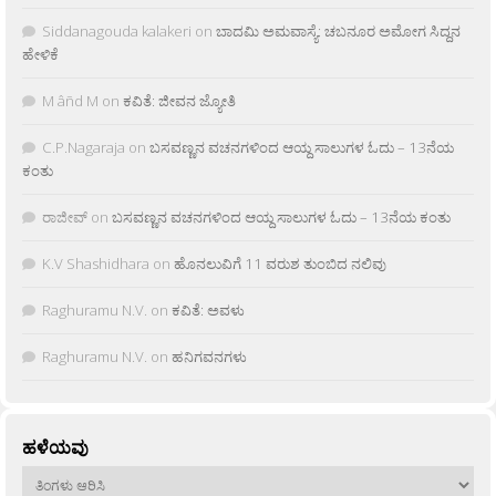
Siddanagouda kalakeri
on
ಬಾದಮಿ ಅಮವಾಸ್ಯೆ: ಚಬನೂರ ಅಮೋಗ ಸಿದ್ದನ
ಹೇಳಿಕೆ
M âñd M
on
ಕವಿತೆ: ಜೀವನ ಜ್ಯೋತಿ
C.P.Nagaraja
on
ಬಸವಣ್ಣನ ವಚನಗಳಿಂದ ಆಯ್ದ ಸಾಲುಗಳ ಓದು – 13ನೆಯ
ಕಂತು
ರಾಜೀವ್
on
ಬಸವಣ್ಣನ ವಚನಗಳಿಂದ ಆಯ್ದ ಸಾಲುಗಳ ಓದು – 13ನೆಯ ಕಂತು
K.V Shashidhara
on
ಹೊನಲುವಿಗೆ 11 ವರುಶ ತುಂಬಿದ ನಲಿವು
Raghuramu N.V.
on
ಕವಿತೆ: ಅವಳು
Raghuramu N.V.
on
ಹನಿಗವನಗಳು
ಹಳೆಯವು
ಹಳೆಯವು