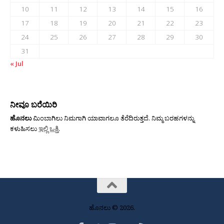
10
11
12
13
14
15
16
17
18
19
20
21
22
23
24
25
26
27
28
29
30
31
« Jul
ನೀವೂ ಬರೆಯಿರಿ
ಹೊನಲು
ಮಿಂಬಾಗಿಲು ನಿಮಗಾಗಿ ಯಾವಾಗಲೂ ತೆರೆದಿರುತ್ತದೆ. ನಿಮ್ಮ ಬರಹಗಳನ್ನು
ಕಳುಹಿಸಲು
ಇಲ್ಲಿ ಒತ್ತಿ
.
ಹೊನಲು © 2026.