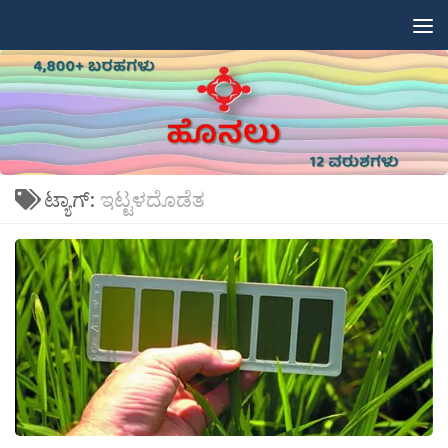
Skip to content
ಟ್ಯಾಗ್:
ಇಟ್ಟಳದೊಡೆತ