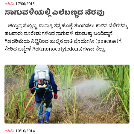
ಅರಿಮೆ
17/06/2015
ಸಾಗುವಳಿಯಲ್ಲಿ ಎಲೆಬಣ್ಣದ ನೆರವು
– ಚಯ್ತನ್ಯ ಸುಬ್ಬಣ್ಣ. ಮನುಶ್ಯ ತನ್ನ ಹೊಟ್ಟೆ ತುಂಬಿಸಲು ಕಾಳಿನ ಬೆಳೆಗಳನ್ನು
ಹಲವಾರು ನೂರೇಡುಗಳಿಂದ ಸಾಗುವಳಿ ಮಾಡುತ್ತಾ ಬಂದಿದ್ದಾನೆ.
ಗಿಡದರಿಮೆಯ ನಿಟ್ಟಿನಿಂದ ಹುಲ್ಲಿನ ಜಾತಿ ಪೊಯೇಸೀ (poaceae)ಗೆ
ಸೇರಿದ ಒಬ್ಬೇಳೆ ಗಿಡ(monocotyledons)ಗಳಾದ ನೆಲ್ಲು...
ಅರಿಮೆ
10/10/2014