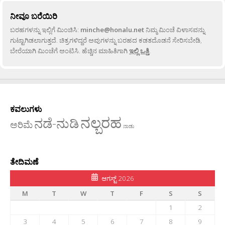
ನೀವೂ ಬರೆಯಿರಿ
ಬರಹಗಳನ್ನು ಇಲ್ಲಿಗೆ ಮಿಂಚಿಸಿ:
minche@honalu.net
ನಿಮ್ಮ ಮಿಂಚೆ ವಿಳಾಸವನ್ನು
ಗುಟ್ಟಾಗಿಡಲಾಗುತ್ತದೆ. ಚಿತ್ರಗಳಿದ್ದರೆ ಅವುಗಳನ್ನು ಬರಹದ ಕಡತದೊಡನೆ ಸೇರಿಸಬೇಡಿ,
ಬೇರೆಯಾಗಿ ಮಿಂಚೆಗೆ ಅಂಟಿಸಿ. ಹೆಚ್ಚಿನ ಮಾಹಿತಿಗಾಗಿ
ಇಲ್ಲಿ ಒತ್ತಿ
.
ಕವಲುಗಳು
ನಲ್ಬರಹ
ನಡೆ-ನುಡಿ
ಅರಿಮೆ
ನಾಡು
ತೇದಿಮಣೆ
ಆಗಸ್ಟ್ 2026
M
T
W
T
F
S
S
1
2
3
4
5
6
7
8
9