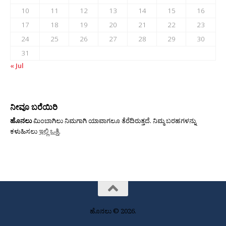
10
11
12
13
14
15
16
17
18
19
20
21
22
23
24
25
26
27
28
29
30
31
« Jul
ನೀವೂ ಬರೆಯಿರಿ
ಹೊನಲು
ಮಿಂಬಾಗಿಲು ನಿಮಗಾಗಿ ಯಾವಾಗಲೂ ತೆರೆದಿರುತ್ತದೆ. ನಿಮ್ಮ ಬರಹಗಳನ್ನು
ಕಳುಹಿಸಲು
ಇಲ್ಲಿ ಒತ್ತಿ
.
ಹೊನಲು © 2026.