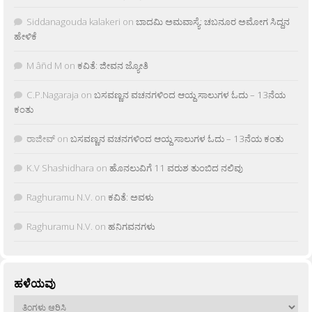
Siddanagouda kalakeri
on
ಬಾದಮಿ ಅಮವಾಸ್ಯೆ: ಚಬನೂರ ಅಮೋಗ ಸಿದ್ದನ
ಹೇಳಿಕೆ
M âñd M
on
ಕವಿತೆ: ಜೀವನ ಜ್ಯೋತಿ
C.P.Nagaraja
on
ಬಸವಣ್ಣನ ವಚನಗಳಿಂದ ಆಯ್ದ ಸಾಲುಗಳ ಓದು – 13ನೆಯ
ಕಂತು
ರಾಜೀವ್
on
ಬಸವಣ್ಣನ ವಚನಗಳಿಂದ ಆಯ್ದ ಸಾಲುಗಳ ಓದು – 13ನೆಯ ಕಂತು
K.V Shashidhara
on
ಹೊನಲುವಿಗೆ 11 ವರುಶ ತುಂಬಿದ ನಲಿವು
Raghuramu N.V.
on
ಕವಿತೆ: ಅವಳು
Raghuramu N.V.
on
ಹನಿಗವನಗಳು
ಹಳೆಯವು
ಹಳೆಯವು