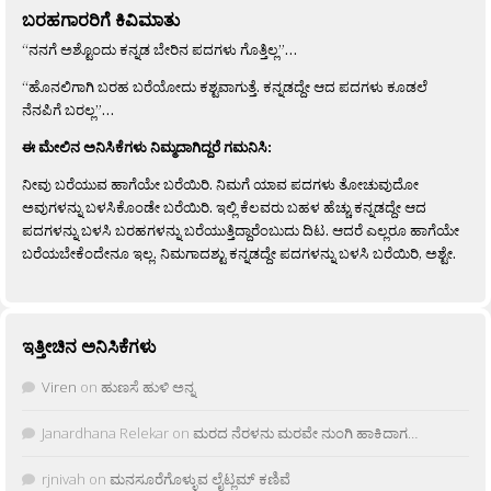
ಬರಹಗಾರರಿಗೆ ಕಿವಿಮಾತು
“ನನಗೆ ಅಶ್ಟೊಂದು ಕನ್ನಡ ಬೇರಿನ ಪದಗಳು ಗೊತ್ತಿಲ್ಲ”…
“ಹೊನಲಿಗಾಗಿ ಬರಹ ಬರೆಯೋದು ಕಶ್ಟವಾಗುತ್ತೆ. ಕನ್ನಡದ್ದೇ ಆದ ಪದಗಳು ಕೂಡಲೆ
ನೆನಪಿಗೆ ಬರಲ್ಲ”…
ಈ ಮೇಲಿನ ಅನಿಸಿಕೆಗಳು ನಿಮ್ಮದಾಗಿದ್ದರೆ ಗಮನಿಸಿ:
ನೀವು ಬರೆಯುವ ಹಾಗೆಯೇ ಬರೆಯಿರಿ. ನಿಮಗೆ ಯಾವ ಪದಗಳು ತೋಚುವುದೋ
ಅವುಗಳನ್ನು ಬಳಸಿಕೊಂಡೇ ಬರೆಯಿರಿ. ಇಲ್ಲಿ ಕೆಲವರು ಬಹಳ ಹೆಚ್ಚು ಕನ್ನಡದ್ದೇ ಆದ
ಪದಗಳನ್ನು ಬಳಸಿ ಬರಹಗಳನ್ನು ಬರೆಯುತ್ತಿದ್ದಾರೆಂಬುದು ದಿಟ. ಆದರೆ ಎಲ್ಲರೂ ಹಾಗೆಯೇ
ಬರೆಯಬೇಕೆಂದೇನೂ ಇಲ್ಲ. ನಿಮಗಾದಶ್ಟು ಕನ್ನಡದ್ದೇ ಪದಗಳನ್ನು ಬಳಸಿ ಬರೆಯಿರಿ, ಅಶ್ಟೇ.
ಇತ್ತೀಚಿನ ಅನಿಸಿಕೆಗಳು
Viren
on
ಹುಣಸೆ ಹುಳಿ ಅನ್ನ
Janardhana Relekar
on
ಮರದ ನೆರಳನು ಮರವೇ ನುಂಗಿ ಹಾಕಿದಾಗ…
rjnivah
on
ಮನಸೂರೆಗೊಳ್ಳುವ ಲೈಟ್ಲಮ್ ಕಣಿವೆ