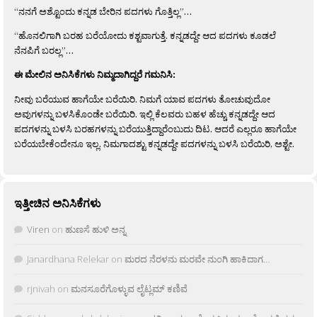
“ನನಗೆ ಅಶ್ಟೊಂದು ಕನ್ನಡ ಬೇರಿನ ಪದಗಳು ಗೊತ್ತಿಲ್ಲ”…
“ಹೊನಲಿಗಾಗಿ ಬರಹ ಬರೆಯೋದು ಕಶ್ಟವಾಗುತ್ತೆ. ಕನ್ನಡದ್ದೇ ಆದ ಪದಗಳು ಕೂಡಲೆ
ನೆನಪಿಗೆ ಬರಲ್ಲ”…
ಈ ಮೇಲಿನ ಅನಿಸಿಕೆಗಳು ನಿಮ್ಮದಾಗಿದ್ದರೆ ಗಮನಿಸಿ:
ನೀವು ಬರೆಯುವ ಹಾಗೆಯೇ ಬರೆಯಿರಿ. ನಿಮಗೆ ಯಾವ ಪದಗಳು ತೋಚುವುದೋ
ಅವುಗಳನ್ನು ಬಳಸಿಕೊಂಡೇ ಬರೆಯಿರಿ. ಇಲ್ಲಿ ಕೆಲವರು ಬಹಳ ಹೆಚ್ಚು ಕನ್ನಡದ್ದೇ ಆದ
ಪದಗಳನ್ನು ಬಳಸಿ ಬರಹಗಳನ್ನು ಬರೆಯುತ್ತಿದ್ದಾರೆಂಬುದು ದಿಟ. ಆದರೆ ಎಲ್ಲರೂ ಹಾಗೆಯೇ
ಬರೆಯಬೇಕೆಂದೇನೂ ಇಲ್ಲ. ನಿಮಗಾದಶ್ಟು ಕನ್ನಡದ್ದೇ ಪದಗಳನ್ನು ಬಳಸಿ ಬರೆಯಿರಿ, ಅಶ್ಟೇ.
ಇತ್ತೀಚಿನ ಅನಿಸಿಕೆಗಳು
Viren
on
ಹುಣಸೆ ಹುಳಿ ಅನ್ನ
Janardhana Relekar
on
ಮರದ ನೆರಳನು ಮರವೇ ನುಂಗಿ ಹಾಕಿದಾಗ…
rjnivah
on
ಮನಸೂರೆಗೊಳ್ಳುವ ಲೈಟ್ಲಮ್ ಕಣಿವೆ