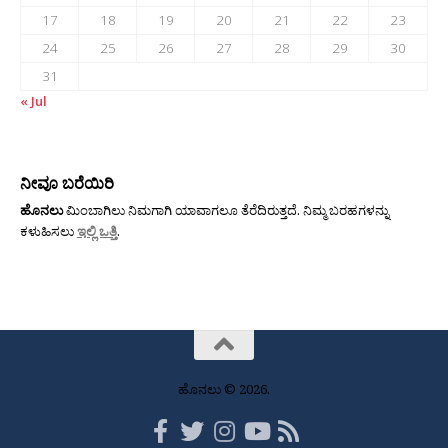
17
18
19
20
21
22
23
24
25
26
27
28
29
30
31
« Jul
ನೀವೂ ಬರೆಯಿರಿ
ಹೊನಲು
ಮಿಂಬಾಗಿಲು ನಿಮಗಾಗಿ ಯಾವಾಗಲೂ ತೆರೆದಿರುತ್ತದೆ. ನಿಮ್ಮ ಬರಹಗಳನ್ನು
ಕಳುಹಿಸಲು
ಇಲ್ಲಿ ಒತ್ತಿ
.
ಹೊನಲು © 2026.