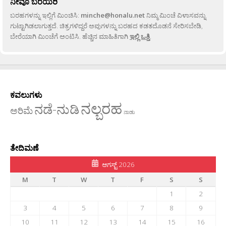
ನೀವೂ ಬರೆಯಿರಿ
ಬರಹಗಳನ್ನು ಇಲ್ಲಿಗೆ ಮಿಂಚಿಸಿ:
minche@honalu.net
ನಿಮ್ಮ ಮಿಂಚೆ ವಿಳಾಸವನ್ನು
ಗುಟ್ಟಾಗಿಡಲಾಗುತ್ತದೆ. ಚಿತ್ರಗಳಿದ್ದರೆ ಅವುಗಳನ್ನು ಬರಹದ ಕಡತದೊಡನೆ ಸೇರಿಸಬೇಡಿ,
ಬೇರೆಯಾಗಿ ಮಿಂಚೆಗೆ ಅಂಟಿಸಿ. ಹೆಚ್ಚಿನ ಮಾಹಿತಿಗಾಗಿ
ಇಲ್ಲಿ ಒತ್ತಿ
.
ಕವಲುಗಳು
ನಲ್ಬರಹ
ನಡೆ-ನುಡಿ
ಅರಿಮೆ
ನಾಡು
ತೇದಿಮಣೆ
ಆಗಸ್ಟ್ 2026
M
T
W
T
F
S
S
1
2
3
4
5
6
7
8
9
10
11
12
13
14
15
16