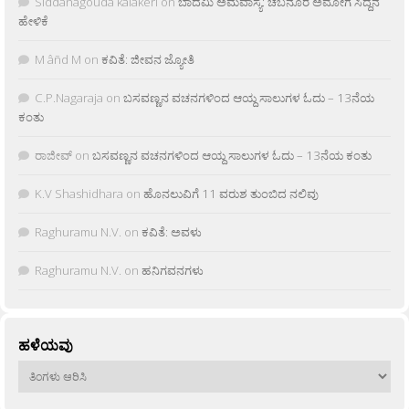
Siddanagouda kalakeri
on
ಬಾದಮಿ ಅಮವಾಸ್ಯೆ: ಚಬನೂರ ಅಮೋಗ ಸಿದ್ದನ
ಹೇಳಿಕೆ
M âñd M
on
ಕವಿತೆ: ಜೀವನ ಜ್ಯೋತಿ
C.P.Nagaraja
on
ಬಸವಣ್ಣನ ವಚನಗಳಿಂದ ಆಯ್ದ ಸಾಲುಗಳ ಓದು – 13ನೆಯ
ಕಂತು
ರಾಜೀವ್
on
ಬಸವಣ್ಣನ ವಚನಗಳಿಂದ ಆಯ್ದ ಸಾಲುಗಳ ಓದು – 13ನೆಯ ಕಂತು
K.V Shashidhara
on
ಹೊನಲುವಿಗೆ 11 ವರುಶ ತುಂಬಿದ ನಲಿವು
Raghuramu N.V.
on
ಕವಿತೆ: ಅವಳು
Raghuramu N.V.
on
ಹನಿಗವನಗಳು
ಹಳೆಯವು
ಹಳೆಯವು