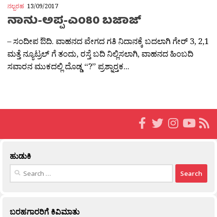
ನಲ್ಬರಹ
13/09/2017
ನಾನು-ಅಪ್ಪ-ಎಂ80 ಬಜಾಜ್
– ಸಂದೀಪ ಔದಿ. ವಾಹನದ ವೇಗದ ಗತಿ ನಿದಾನಕ್ಕೆ ಬದಲಾಗಿ ಗೇರ್ 3, 2,1
ಮತ್ತೆ ನ್ಯೂಟ್ರಲ್ ಗೆ ತಂದು, ರಸ್ತೆ ಬದಿ ನಿಲ್ಲಿಸಲಾಗಿ, ವಾಹನದ ಹಿಂಬದಿ
ಸವಾರನ ಮುಕದಲ್ಲಿ ದೊಡ್ಡ “?” ಪ್ರಶ್ನಾರ‍್ತಕ...
ಹುಡುಕಿ
Search
for:
ಬರಹಗಾರರಿಗೆ ಕಿವಿಮಾತು