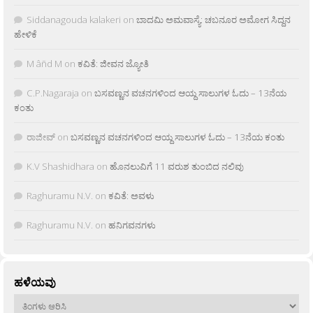
Siddanagouda kalakeri
on
ಬಾದಮಿ ಅಮವಾಸ್ಯೆ: ಚಬನೂರ ಅಮೋಗ ಸಿದ್ದನ
ಹೇಳಿಕೆ
M âñd M
on
ಕವಿತೆ: ಜೀವನ ಜ್ಯೋತಿ
C.P.Nagaraja
on
ಬಸವಣ್ಣನ ವಚನಗಳಿಂದ ಆಯ್ದ ಸಾಲುಗಳ ಓದು – 13ನೆಯ
ಕಂತು
ರಾಜೀವ್
on
ಬಸವಣ್ಣನ ವಚನಗಳಿಂದ ಆಯ್ದ ಸಾಲುಗಳ ಓದು – 13ನೆಯ ಕಂತು
K.V Shashidhara
on
ಹೊನಲುವಿಗೆ 11 ವರುಶ ತುಂಬಿದ ನಲಿವು
Raghuramu N.V.
on
ಕವಿತೆ: ಅವಳು
Raghuramu N.V.
on
ಹನಿಗವನಗಳು
ಹಳೆಯವು
ಹಳೆಯವು