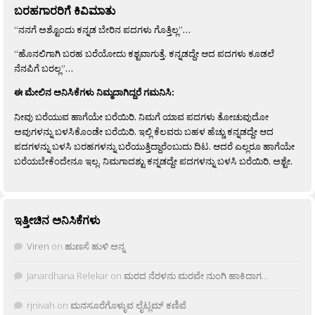
ಬರಹಗಾರರಿಗೆ ಕಿವಿಮಾತು
“ನನಗೆ ಅಶ್ಟೊಂದು ಕನ್ನಡ ಬೇರಿನ ಪದಗಳು ಗೊತ್ತಿಲ್ಲ”…
“ಹೊನಲಿಗಾಗಿ ಬರಹ ಬರೆಯೋದು ಕಶ್ಟವಾಗುತ್ತೆ. ಕನ್ನಡದ್ದೇ ಆದ ಪದಗಳು ಕೂಡಲೆ
ನೆನಪಿಗೆ ಬರಲ್ಲ”…
ಈ ಮೇಲಿನ ಅನಿಸಿಕೆಗಳು ನಿಮ್ಮದಾಗಿದ್ದರೆ ಗಮನಿಸಿ:
ನೀವು ಬರೆಯುವ ಹಾಗೆಯೇ ಬರೆಯಿರಿ. ನಿಮಗೆ ಯಾವ ಪದಗಳು ತೋಚುವುದೋ
ಅವುಗಳನ್ನು ಬಳಸಿಕೊಂಡೇ ಬರೆಯಿರಿ. ಇಲ್ಲಿ ಕೆಲವರು ಬಹಳ ಹೆಚ್ಚು ಕನ್ನಡದ್ದೇ ಆದ
ಪದಗಳನ್ನು ಬಳಸಿ ಬರಹಗಳನ್ನು ಬರೆಯುತ್ತಿದ್ದಾರೆಂಬುದು ದಿಟ. ಆದರೆ ಎಲ್ಲರೂ ಹಾಗೆಯೇ
ಬರೆಯಬೇಕೆಂದೇನೂ ಇಲ್ಲ. ನಿಮಗಾದಶ್ಟು ಕನ್ನಡದ್ದೇ ಪದಗಳನ್ನು ಬಳಸಿ ಬರೆಯಿರಿ, ಅಶ್ಟೇ.
ಇತ್ತೀಚಿನ ಅನಿಸಿಕೆಗಳು
Viren
on
ಹುಣಸೆ ಹುಳಿ ಅನ್ನ
Janardhana Relekar
on
ಮರದ ನೆರಳನು ಮರವೇ ನುಂಗಿ ಹಾಕಿದಾಗ…
rjnivah
on
ಮನಸೂರೆಗೊಳ್ಳುವ ಲೈಟ್ಲಮ್ ಕಣಿವೆ