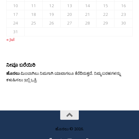
10
11
12
13
14
15
16
17
18
19
20
21
22
23
24
25
26
27
28
29
30
31
« Jul
ನೀವೂ ಬರೆಯಿರಿ
ಹೊನಲು
ಮಿಂಬಾಗಿಲು ನಿಮಗಾಗಿ ಯಾವಾಗಲೂ ತೆರೆದಿರುತ್ತದೆ. ನಿಮ್ಮ ಬರಹಗಳನ್ನು
ಕಳುಹಿಸಲು
ಇಲ್ಲಿ ಒತ್ತಿ
.
ಹೊನಲು © 2026.