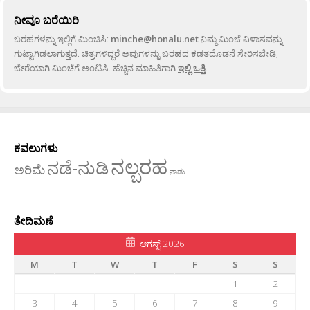
ನೀವೂ ಬರೆಯಿರಿ
ಬರಹಗಳನ್ನು ಇಲ್ಲಿಗೆ ಮಿಂಚಿಸಿ:
minche@honalu.net
ನಿಮ್ಮ ಮಿಂಚೆ ವಿಳಾಸವನ್ನು
ಗುಟ್ಟಾಗಿಡಲಾಗುತ್ತದೆ. ಚಿತ್ರಗಳಿದ್ದರೆ ಅವುಗಳನ್ನು ಬರಹದ ಕಡತದೊಡನೆ ಸೇರಿಸಬೇಡಿ,
ಬೇರೆಯಾಗಿ ಮಿಂಚೆಗೆ ಅಂಟಿಸಿ. ಹೆಚ್ಚಿನ ಮಾಹಿತಿಗಾಗಿ
ಇಲ್ಲಿ ಒತ್ತಿ
.
ಕವಲುಗಳು
ನಲ್ಬರಹ
ನಡೆ-ನುಡಿ
ಅರಿಮೆ
ನಾಡು
ತೇದಿಮಣೆ
ಆಗಸ್ಟ್ 2026
M
T
W
T
F
S
S
1
2
3
4
5
6
7
8
9