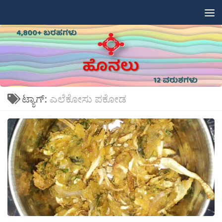
Skip to content
ಟ್ಯಾಗ್:
ಎಲೆಕೋಸು ಪಕೋಡ