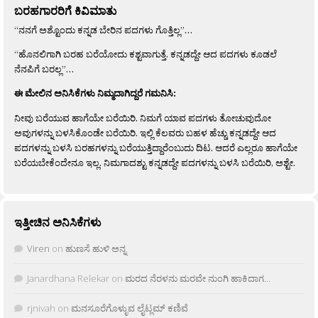
ಬರಹಗಾರರಿಗೆ ಕಿವಿಮಾತು
“ನನಗೆ ಅಶ್ಟೊಂದು ಕನ್ನಡ ಬೇರಿನ ಪದಗಳು ಗೊತ್ತಿಲ್ಲ”…
“ಹೊನಲಿಗಾಗಿ ಬರಹ ಬರೆಯೋದು ಕಶ್ಟವಾಗುತ್ತೆ. ಕನ್ನಡದ್ದೇ ಆದ ಪದಗಳು ಕೂಡಲೆ
ನೆನಪಿಗೆ ಬರಲ್ಲ”…
ಈ ಮೇಲಿನ ಅನಿಸಿಕೆಗಳು ನಿಮ್ಮದಾಗಿದ್ದರೆ ಗಮನಿಸಿ:
ನೀವು ಬರೆಯುವ ಹಾಗೆಯೇ ಬರೆಯಿರಿ. ನಿಮಗೆ ಯಾವ ಪದಗಳು ತೋಚುವುದೋ
ಅವುಗಳನ್ನು ಬಳಸಿಕೊಂಡೇ ಬರೆಯಿರಿ. ಇಲ್ಲಿ ಕೆಲವರು ಬಹಳ ಹೆಚ್ಚು ಕನ್ನಡದ್ದೇ ಆದ
ಪದಗಳನ್ನು ಬಳಸಿ ಬರಹಗಳನ್ನು ಬರೆಯುತ್ತಿದ್ದಾರೆಂಬುದು ದಿಟ. ಆದರೆ ಎಲ್ಲರೂ ಹಾಗೆಯೇ
ಬರೆಯಬೇಕೆಂದೇನೂ ಇಲ್ಲ. ನಿಮಗಾದಶ್ಟು ಕನ್ನಡದ್ದೇ ಪದಗಳನ್ನು ಬಳಸಿ ಬರೆಯಿರಿ, ಅಶ್ಟೇ.
ಇತ್ತೀಚಿನ ಅನಿಸಿಕೆಗಳು
Viren
on
ಹುಣಸೆ ಹುಳಿ ಅನ್ನ
Janardhana Relekar
on
ಮರದ ನೆರಳನು ಮರವೇ ನುಂಗಿ ಹಾಕಿದಾಗ…
rjnivah
on
ಮನಸೂರೆಗೊಳ್ಳುವ ಲೈಟ್ಲಮ್ ಕಣಿವೆ