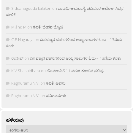
Siddanagouda kalakeri
on
ಬಾದಮಿ ಅಮವಾಸ್ಯೆ: ಚಬನೂರ ಅಮೋಗ ಸಿದ್ದನ
ಹೇಳಿಕೆ
M âñd M
on
ಕವಿತೆ: ಜೀವನ ಜ್ಯೋತಿ
C.P.Nagaraja
on
ಬಸವಣ್ಣನ ವಚನಗಳಿಂದ ಆಯ್ದ ಸಾಲುಗಳ ಓದು – 13ನೆಯ
ಕಂತು
ರಾಜೀವ್
on
ಬಸವಣ್ಣನ ವಚನಗಳಿಂದ ಆಯ್ದ ಸಾಲುಗಳ ಓದು – 13ನೆಯ ಕಂತು
K.V Shashidhara
on
ಹೊನಲುವಿಗೆ 11 ವರುಶ ತುಂಬಿದ ನಲಿವು
Raghuramu N.V.
on
ಕವಿತೆ: ಅವಳು
Raghuramu N.V.
on
ಹನಿಗವನಗಳು
ಹಳೆಯವು
ಹಳೆಯವು