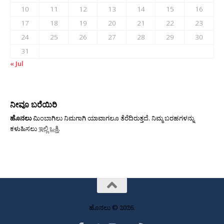
10
11
12
13
14
15
16
17
18
19
20
21
22
23
24
25
26
27
28
29
30
31
« Jul
ನೀವೂ ಬರೆಯಿರಿ
ಹೊನಲು
ಮಿಂಬಾಗಿಲು ನಿಮಗಾಗಿ ಯಾವಾಗಲೂ ತೆರೆದಿರುತ್ತದೆ. ನಿಮ್ಮ ಬರಹಗಳನ್ನು
ಕಳುಹಿಸಲು
ಇಲ್ಲಿ ಒತ್ತಿ
.
ಹೊನಲು © 2026.