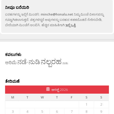
ನೀವೂ ಬರೆಯಿರಿ
ಬರಹಗಳನ್ನು ಇಲ್ಲಿಗೆ ಮಿಂಚಿಸಿ:
minche@honalu.net
ನಿಮ್ಮ ಮಿಂಚೆ ವಿಳಾಸವನ್ನು
ಗುಟ್ಟಾಗಿಡಲಾಗುತ್ತದೆ. ಚಿತ್ರಗಳಿದ್ದರೆ ಅವುಗಳನ್ನು ಬರಹದ ಕಡತದೊಡನೆ ಸೇರಿಸಬೇಡಿ,
ಬೇರೆಯಾಗಿ ಮಿಂಚೆಗೆ ಅಂಟಿಸಿ. ಹೆಚ್ಚಿನ ಮಾಹಿತಿಗಾಗಿ
ಇಲ್ಲಿ ಒತ್ತಿ
.
ಕವಲುಗಳು
ನಲ್ಬರಹ
ನಡೆ-ನುಡಿ
ಅರಿಮೆ
ನಾಡು
ತೇದಿಮಣೆ
ಆಗಸ್ಟ್ 2026
M
T
W
T
F
S
S
1
2
3
4
5
6
7
8
9