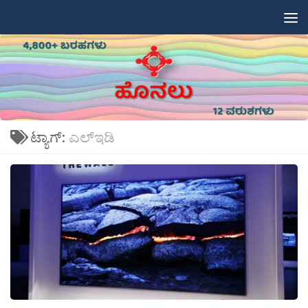
Skip to content
ಟ್ಯಾಗ್:
ಎಲ್‍ಇಡಿ