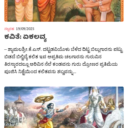
ನಲ್ಬರಹ
19/09/2025
ಕವಿತೆ: ಏಕಲವ್ಯ
– ಶ್ಯಾಮಲಶ್ರೀ.ಕೆ.ಎಸ್. ದಟ್ಟಡವಿಯೊಳು ಬೆಳೆದ ದಿಟ್ಟ ಬಿಲ್ಲುಗಾರನು ಪಟ್ಟು
ಬಿಡದೆ ಬಿಲ್ವಿದ್ಯೆ ಕಲಿತ ಇವ ಅಪ್ರತಿಮ ಚಲಗಾರನು ಗುರುವಿನ
ತಿರಸ್ಕಾರದಲ್ಲೂ ಅರಿವಿನ ನೆಲೆ ಕಂಡವನು ಗುರು ದ್ರೋಣರ ಪ್ರತಿಮೆಯ
ಪೂಜಿಸಿ ನಿಶ್ಟೆಯಿಂದ ಕಲಿತವನು ಶಬ್ದವನ್ನು...