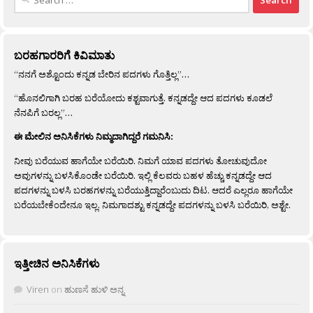
for:
ಬರಹಗಾರರಿಗೆ ಕಿವಿಮಾತು
“ನನಗೆ ಅಶ್ಟೊಂದು ಕನ್ನಡ ಬೇರಿನ ಪದಗಳು ಗೊತ್ತಿಲ್ಲ”…
“ಹೊನಲಿಗಾಗಿ ಬರಹ ಬರೆಯೋದು ಕಶ್ಟವಾಗುತ್ತೆ. ಕನ್ನಡದ್ದೇ ಆದ ಪದಗಳು ಕೂಡಲೆ
ನೆನಪಿಗೆ ಬರಲ್ಲ”…
ಈ ಮೇಲಿನ ಅನಿಸಿಕೆಗಳು ನಿಮ್ಮದಾಗಿದ್ದರೆ ಗಮನಿಸಿ:
ನೀವು ಬರೆಯುವ ಹಾಗೆಯೇ ಬರೆಯಿರಿ. ನಿಮಗೆ ಯಾವ ಪದಗಳು ತೋಚುವುದೋ
ಅವುಗಳನ್ನು ಬಳಸಿಕೊಂಡೇ ಬರೆಯಿರಿ. ಇಲ್ಲಿ ಕೆಲವರು ಬಹಳ ಹೆಚ್ಚು ಕನ್ನಡದ್ದೇ ಆದ
ಪದಗಳನ್ನು ಬಳಸಿ ಬರಹಗಳನ್ನು ಬರೆಯುತ್ತಿದ್ದಾರೆಂಬುದು ದಿಟ. ಆದರೆ ಎಲ್ಲರೂ ಹಾಗೆಯೇ
ಬರೆಯಬೇಕೆಂದೇನೂ ಇಲ್ಲ. ನಿಮಗಾದಶ್ಟು ಕನ್ನಡದ್ದೇ ಪದಗಳನ್ನು ಬಳಸಿ ಬರೆಯಿರಿ, ಅಶ್ಟೇ.
ಇತ್ತೀಚಿನ ಅನಿಸಿಕೆಗಳು
Viren
on
ಹುಣಸೆ ಹುಳಿ ಅನ್ನ