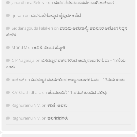
Janardhana Relekar
on
ಮರದ ನೆರಳನು ಮರವೇ ನುಂಗಿ ಹಾಕಿದಾಗ…
rjnivah
on
ಮನಸೂರೆಗೊಳ್ಳುವ ಲೈಟ್ಲಮ್ ಕಣಿವೆ
Siddanagouda kalakeri
on
ಬಾದಮಿ ಅಮವಾಸ್ಯೆ: ಚಬನೂರ ಅಮೋಗ ಸಿದ್ದನ
ಹೇಳಿಕೆ
M âñd M
on
ಕವಿತೆ: ಜೀವನ ಜ್ಯೋತಿ
C.P.Nagaraja
on
ಬಸವಣ್ಣನ ವಚನಗಳಿಂದ ಆಯ್ದ ಸಾಲುಗಳ ಓದು – 13ನೆಯ
ಕಂತು
ರಾಜೀವ್
on
ಬಸವಣ್ಣನ ವಚನಗಳಿಂದ ಆಯ್ದ ಸಾಲುಗಳ ಓದು – 13ನೆಯ ಕಂತು
K.V Shashidhara
on
ಹೊನಲುವಿಗೆ 11 ವರುಶ ತುಂಬಿದ ನಲಿವು
Raghuramu N.V.
on
ಕವಿತೆ: ಅವಳು
Raghuramu N.V.
on
ಹನಿಗವನಗಳು