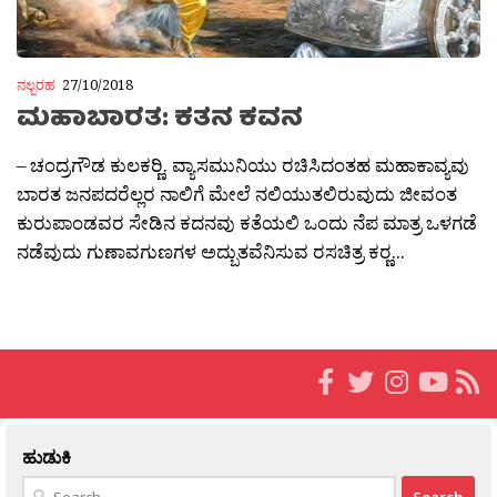
ನಲ್ಬರಹ
27/10/2018
ಮಹಾಬಾರತ: ಕತನ ಕವನ
– ಚಂದ್ರಗೌಡ ಕುಲಕರ‍್ಣಿ. ವ್ಯಾಸಮುನಿಯು ರಚಿಸಿದಂತಹ ಮಹಾಕಾವ್ಯವು
ಬಾರತ ಜನಪದರೆಲ್ಲರ ನಾಲಿಗೆ ಮೇಲೆ ನಲಿಯುತಲಿರುವುದು ಜೀವಂತ
ಕುರುಪಾಂಡವರ ಸೇಡಿನ ಕದನವು ಕತೆಯಲಿ ಒಂದು ನೆಪ ಮಾತ್ರ ಒಳಗಡೆ
ನಡೆವುದು ಗುಣಾವಗುಣಗಳ ಅದ್ಬುತವೆನಿಸುವ ರಸಚಿತ್ರ ಕರ‍್ಣ...
ಹುಡುಕಿ
Search