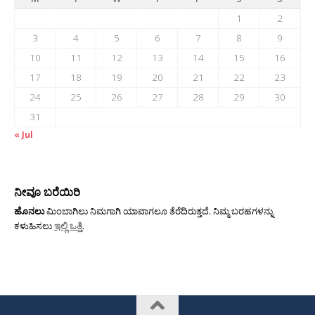
1
2
3
4
5
6
7
8
9
10
11
12
13
14
15
16
17
18
19
20
21
22
23
24
25
26
27
28
29
30
31
« Jul
ನೀವೂ ಬರೆಯಿರಿ
ಹೊನಲು
ಮಿಂಬಾಗಿಲು ನಿಮಗಾಗಿ ಯಾವಾಗಲೂ ತೆರೆದಿರುತ್ತದೆ. ನಿಮ್ಮ ಬರಹಗಳನ್ನು
ಕಳುಹಿಸಲು
ಇಲ್ಲಿ ಒತ್ತಿ
.