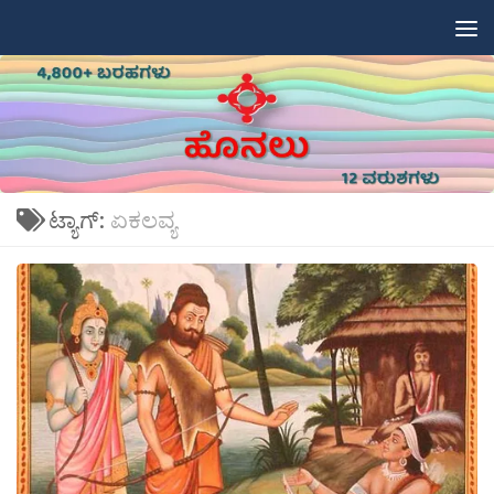
Skip to content
ಟ್ಯಾಗ್:
ಏಕಲವ್ಯ