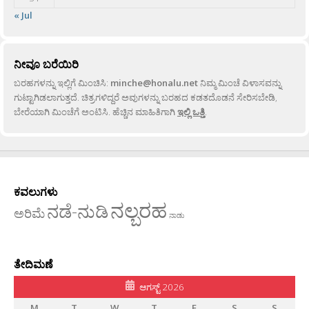
« Jul
ನೀವೂ ಬರೆಯಿರಿ
ಬರಹಗಳನ್ನು ಇಲ್ಲಿಗೆ ಮಿಂಚಿಸಿ:
minche@honalu.net
ನಿಮ್ಮ ಮಿಂಚೆ ವಿಳಾಸವನ್ನು
ಗುಟ್ಟಾಗಿಡಲಾಗುತ್ತದೆ. ಚಿತ್ರಗಳಿದ್ದರೆ ಅವುಗಳನ್ನು ಬರಹದ ಕಡತದೊಡನೆ ಸೇರಿಸಬೇಡಿ,
ಬೇರೆಯಾಗಿ ಮಿಂಚೆಗೆ ಅಂಟಿಸಿ. ಹೆಚ್ಚಿನ ಮಾಹಿತಿಗಾಗಿ
ಇಲ್ಲಿ ಒತ್ತಿ
.
ಕವಲುಗಳು
ನಲ್ಬರಹ
ನಡೆ-ನುಡಿ
ಅರಿಮೆ
ನಾಡು
ತೇದಿಮಣೆ
ಆಗಸ್ಟ್ 2026
M
T
W
T
F
S
S