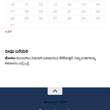
10
11
12
13
14
15
16
17
18
19
20
21
22
23
24
25
26
27
28
29
30
31
« Jul
ನೀವೂ ಬರೆಯಿರಿ
ಹೊನಲು
ಮಿಂಬಾಗಿಲು ನಿಮಗಾಗಿ ಯಾವಾಗಲೂ ತೆರೆದಿರುತ್ತದೆ. ನಿಮ್ಮ ಬರಹಗಳನ್ನು
ಕಳುಹಿಸಲು
ಇಲ್ಲಿ ಒತ್ತಿ
.
ಹೊನಲು © 2026.