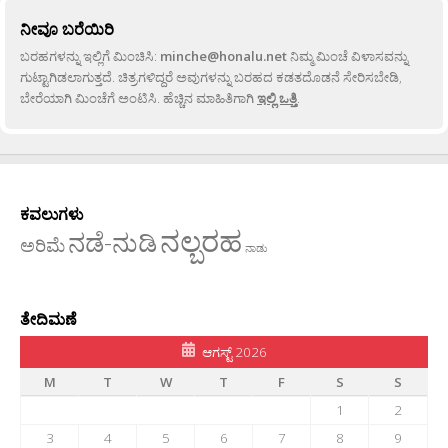
ನೀವೂ ಬರೆಯಿರಿ
ಬರಹಗಳನ್ನು ಇಲ್ಲಿಗೆ ಮಿಂಚಿಸಿ:
minche@honalu.net
ನಿಮ್ಮ ಮಿಂಚೆ ವಿಳಾಸವನ್ನು
ಗುಟ್ಟಾಗಿಡಲಾಗುತ್ತದೆ. ಚಿತ್ರಗಳಿದ್ದರೆ ಅವುಗಳನ್ನು ಬರಹದ ಕಡತದೊಡನೆ ಸೇರಿಸಬೇಡಿ,
ಬೇರೆಯಾಗಿ ಮಿಂಚೆಗೆ ಅಂಟಿಸಿ. ಹೆಚ್ಚಿನ ಮಾಹಿತಿಗಾಗಿ
ಇಲ್ಲಿ ಒತ್ತಿ
.
ಕವಲುಗಳು
ನಲ್ಬರಹ
ನಡೆ-ನುಡಿ
ಅರಿಮೆ
ನಾಡು
ತೇದಿಮಣೆ
ಆಗಸ್ಟ್ 2026
M
T
W
T
F
S
S
1
2
3
4
5
6
7
8
9