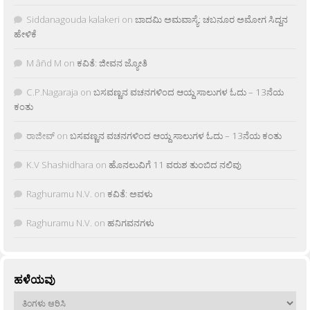
Siddanagouda kalakeri
on
ಬಾದಮಿ ಅಮವಾಸ್ಯೆ: ಚಬನೂರ ಅಮೋಗ ಸಿದ್ದನ
ಹೇಳಿಕೆ
M âñd M
on
ಕವಿತೆ: ಜೀವನ ಜ್ಯೋತಿ
C.P.Nagaraja
on
ಬಸವಣ್ಣನ ವಚನಗಳಿಂದ ಆಯ್ದ ಸಾಲುಗಳ ಓದು – 13ನೆಯ
ಕಂತು
ರಾಜೀವ್
on
ಬಸವಣ್ಣನ ವಚನಗಳಿಂದ ಆಯ್ದ ಸಾಲುಗಳ ಓದು – 13ನೆಯ ಕಂತು
K.V Shashidhara
on
ಹೊನಲುವಿಗೆ 11 ವರುಶ ತುಂಬಿದ ನಲಿವು
Raghuramu N.V.
on
ಕವಿತೆ: ಅವಳು
Raghuramu N.V.
on
ಹನಿಗವನಗಳು
ಹಳೆಯವು
ಹಳೆಯವು