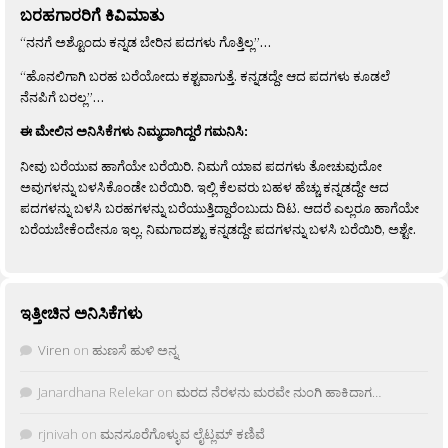
ಬರಹಗಾರರಿಗೆ ಕಿವಿಮಾತು
“ನನಗೆ ಅಶ್ಟೊಂದು ಕನ್ನಡ ಬೇರಿನ ಪದಗಳು ಗೊತ್ತಿಲ್ಲ”…
“ಹೊನಲಿಗಾಗಿ ಬರಹ ಬರೆಯೋದು ಕಶ್ಟವಾಗುತ್ತೆ. ಕನ್ನಡದ್ದೇ ಆದ ಪದಗಳು ಕೂಡಲೆ
ನೆನಪಿಗೆ ಬರಲ್ಲ”…
ಈ ಮೇಲಿನ ಅನಿಸಿಕೆಗಳು ನಿಮ್ಮದಾಗಿದ್ದರೆ ಗಮನಿಸಿ:
ನೀವು ಬರೆಯುವ ಹಾಗೆಯೇ ಬರೆಯಿರಿ. ನಿಮಗೆ ಯಾವ ಪದಗಳು ತೋಚುವುದೋ
ಅವುಗಳನ್ನು ಬಳಸಿಕೊಂಡೇ ಬರೆಯಿರಿ. ಇಲ್ಲಿ ಕೆಲವರು ಬಹಳ ಹೆಚ್ಚು ಕನ್ನಡದ್ದೇ ಆದ
ಪದಗಳನ್ನು ಬಳಸಿ ಬರಹಗಳನ್ನು ಬರೆಯುತ್ತಿದ್ದಾರೆಂಬುದು ದಿಟ. ಆದರೆ ಎಲ್ಲರೂ ಹಾಗೆಯೇ
ಬರೆಯಬೇಕೆಂದೇನೂ ಇಲ್ಲ. ನಿಮಗಾದಶ್ಟು ಕನ್ನಡದ್ದೇ ಪದಗಳನ್ನು ಬಳಸಿ ಬರೆಯಿರಿ, ಅಶ್ಟೇ.
ಇತ್ತೀಚಿನ ಅನಿಸಿಕೆಗಳು
Viren
on
ಹುಣಸೆ ಹುಳಿ ಅನ್ನ
Janardhana Relekar
on
ಮರದ ನೆರಳನು ಮರವೇ ನುಂಗಿ ಹಾಕಿದಾಗ…
rjnivah
on
ಮನಸೂರೆಗೊಳ್ಳುವ ಲೈಟ್ಲಮ್ ಕಣಿವೆ