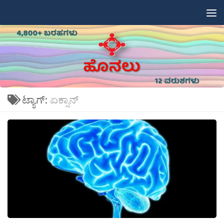
Skip to content
ಟ್ಯಾಗ್:
ಏಕ್ಸಾನ್