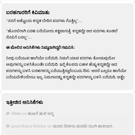
ಬರಹಗಾರರಿಗೆ ಕಿವಿಮಾತು
“ನನಗೆ ಅಶ್ಟೊಂದು ಕನ್ನಡ ಬೇರಿನ ಪದಗಳು ಗೊತ್ತಿಲ್ಲ”…
“ಹೊನಲಿಗಾಗಿ ಬರಹ ಬರೆಯೋದು ಕಶ್ಟವಾಗುತ್ತೆ. ಕನ್ನಡದ್ದೇ ಆದ ಪದಗಳು ಕೂಡಲೆ
ನೆನಪಿಗೆ ಬರಲ್ಲ”…
ಈ ಮೇಲಿನ ಅನಿಸಿಕೆಗಳು ನಿಮ್ಮದಾಗಿದ್ದರೆ ಗಮನಿಸಿ:
ನೀವು ಬರೆಯುವ ಹಾಗೆಯೇ ಬರೆಯಿರಿ. ನಿಮಗೆ ಯಾವ ಪದಗಳು ತೋಚುವುದೋ
ಅವುಗಳನ್ನು ಬಳಸಿಕೊಂಡೇ ಬರೆಯಿರಿ. ಇಲ್ಲಿ ಕೆಲವರು ಬಹಳ ಹೆಚ್ಚು ಕನ್ನಡದ್ದೇ ಆದ
ಪದಗಳನ್ನು ಬಳಸಿ ಬರಹಗಳನ್ನು ಬರೆಯುತ್ತಿದ್ದಾರೆಂಬುದು ದಿಟ. ಆದರೆ ಎಲ್ಲರೂ ಹಾಗೆಯೇ
ಬರೆಯಬೇಕೆಂದೇನೂ ಇಲ್ಲ. ನಿಮಗಾದಶ್ಟು ಕನ್ನಡದ್ದೇ ಪದಗಳನ್ನು ಬಳಸಿ ಬರೆಯಿರಿ, ಅಶ್ಟೇ.
ಇತ್ತೀಚಿನ ಅನಿಸಿಕೆಗಳು
Viren
on
ಹುಣಸೆ ಹುಳಿ ಅನ್ನ
Janardhana Relekar
on
ಮರದ ನೆರಳನು ಮರವೇ ನುಂಗಿ ಹಾಕಿದಾಗ…