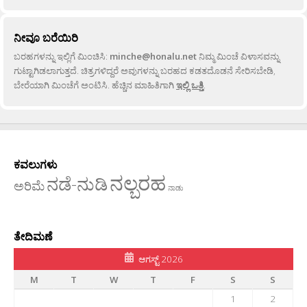
ನೀವೂ ಬರೆಯಿರಿ
ಬರಹಗಳನ್ನು ಇಲ್ಲಿಗೆ ಮಿಂಚಿಸಿ:
minche@honalu.net
ನಿಮ್ಮ ಮಿಂಚೆ ವಿಳಾಸವನ್ನು
ಗುಟ್ಟಾಗಿಡಲಾಗುತ್ತದೆ. ಚಿತ್ರಗಳಿದ್ದರೆ ಅವುಗಳನ್ನು ಬರಹದ ಕಡತದೊಡನೆ ಸೇರಿಸಬೇಡಿ,
ಬೇರೆಯಾಗಿ ಮಿಂಚೆಗೆ ಅಂಟಿಸಿ. ಹೆಚ್ಚಿನ ಮಾಹಿತಿಗಾಗಿ
ಇಲ್ಲಿ ಒತ್ತಿ
.
ಕವಲುಗಳು
ನಲ್ಬರಹ
ನಡೆ-ನುಡಿ
ಅರಿಮೆ
ನಾಡು
ತೇದಿಮಣೆ
ಆಗಸ್ಟ್ 2026
M
T
W
T
F
S
S
1
2