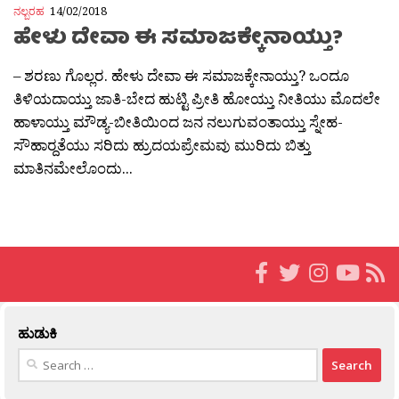
ನಲ್ಬರಹ
14/02/2018
ಹೇಳು ದೇವಾ ಈ ಸಮಾಜಕ್ಕೇನಾಯ್ತು?
– ಶರಣು ಗೊಲ್ಲರ. ಹೇಳು ದೇವಾ ಈ ಸಮಾಜಕ್ಕೇನಾಯ್ತು? ಒಂದೂ
ತಿಳಿಯದಾಯ್ತು ಜಾತಿ-ಬೇದ ಹುಟ್ಟಿ ಪ್ರೀತಿ ಹೋಯ್ತು ನೀತಿಯು ಮೊದಲೇ
ಹಾಳಾಯ್ತು ಮೌಡ್ಯ-ಬೀತಿಯಿಂದ ಜನ ನಲುಗುವಂತಾಯ್ತು ಸ್ನೇಹ-
ಸೌಹಾರ‍್ದತೆಯು ಸರಿದು ಹ್ರುದಯಪ್ರೇಮವು ಮುರಿದು ಬಿತ್ತು
ಮಾತಿನಮೇಲೊಂದು...
ಹುಡುಕಿ
Search
for: