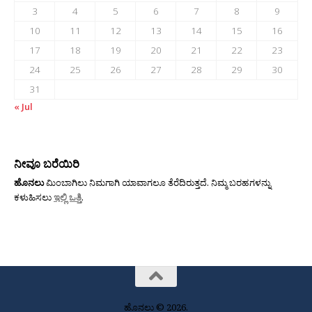
3
4
5
6
7
8
9
10
11
12
13
14
15
16
17
18
19
20
21
22
23
24
25
26
27
28
29
30
31
« Jul
ನೀವೂ ಬರೆಯಿರಿ
ಹೊನಲು
ಮಿಂಬಾಗಿಲು ನಿಮಗಾಗಿ ಯಾವಾಗಲೂ ತೆರೆದಿರುತ್ತದೆ. ನಿಮ್ಮ ಬರಹಗಳನ್ನು
ಕಳುಹಿಸಲು
ಇಲ್ಲಿ ಒತ್ತಿ
.
ಹೊನಲು © 2026.