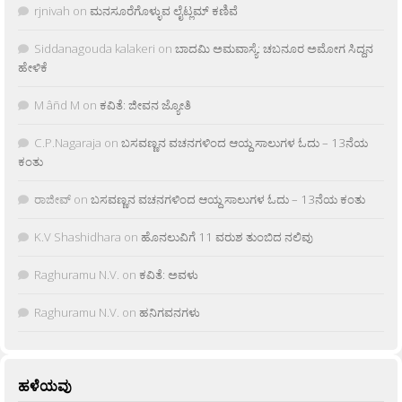
rjnivah
on
ಮನಸೂರೆಗೊಳ್ಳುವ ಲೈಟ್ಲಮ್ ಕಣಿವೆ
Siddanagouda kalakeri
on
ಬಾದಮಿ ಅಮವಾಸ್ಯೆ: ಚಬನೂರ ಅಮೋಗ ಸಿದ್ದನ
ಹೇಳಿಕೆ
M âñd M
on
ಕವಿತೆ: ಜೀವನ ಜ್ಯೋತಿ
C.P.Nagaraja
on
ಬಸವಣ್ಣನ ವಚನಗಳಿಂದ ಆಯ್ದ ಸಾಲುಗಳ ಓದು – 13ನೆಯ
ಕಂತು
ರಾಜೀವ್
on
ಬಸವಣ್ಣನ ವಚನಗಳಿಂದ ಆಯ್ದ ಸಾಲುಗಳ ಓದು – 13ನೆಯ ಕಂತು
K.V Shashidhara
on
ಹೊನಲುವಿಗೆ 11 ವರುಶ ತುಂಬಿದ ನಲಿವು
Raghuramu N.V.
on
ಕವಿತೆ: ಅವಳು
Raghuramu N.V.
on
ಹನಿಗವನಗಳು
ಹಳೆಯವು