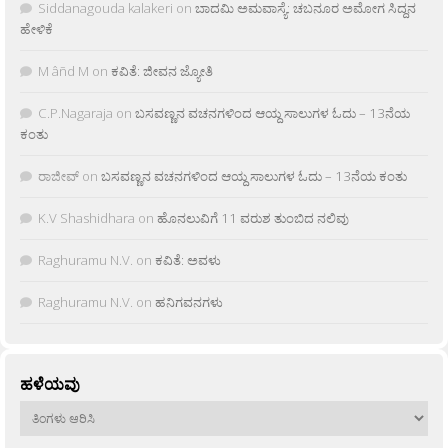
Siddanagouda kalakeri
on
ಬಾದಮಿ ಅಮವಾಸ್ಯೆ: ಚಬನೂರ ಅಮೋಗ ಸಿದ್ದನ
ಹೇಳಿಕೆ
M âñd M
on
ಕವಿತೆ: ಜೀವನ ಜ್ಯೋತಿ
C.P.Nagaraja
on
ಬಸವಣ್ಣನ ವಚನಗಳಿಂದ ಆಯ್ದ ಸಾಲುಗಳ ಓದು – 13ನೆಯ
ಕಂತು
ರಾಜೀವ್
on
ಬಸವಣ್ಣನ ವಚನಗಳಿಂದ ಆಯ್ದ ಸಾಲುಗಳ ಓದು – 13ನೆಯ ಕಂತು
K.V Shashidhara
on
ಹೊನಲುವಿಗೆ 11 ವರುಶ ತುಂಬಿದ ನಲಿವು
Raghuramu N.V.
on
ಕವಿತೆ: ಅವಳು
Raghuramu N.V.
on
ಹನಿಗವನಗಳು
ಹಳೆಯವು
ಹಳೆಯವು