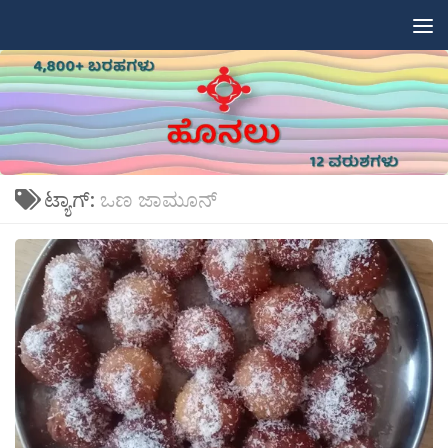
Skip to content
ಟ್ಯಾಗ್:
ಒಣ ಜಾಮೂನ್