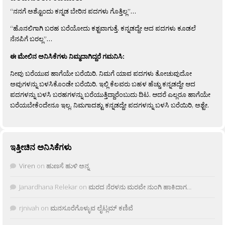
“ನನಗೆ ಅಶ್ಟೊಂದು ಕನ್ನಡ ಬೇರಿನ ಪದಗಳು ಗೊತ್ತಿಲ್ಲ”…
“ಹೊನಲಿಗಾಗಿ ಬರಹ ಬರೆಯೋದು ಕಶ್ಟವಾಗುತ್ತೆ. ಕನ್ನಡದ್ದೇ ಆದ ಪದಗಳು ಕೂಡಲೆ
ನೆನಪಿಗೆ ಬರಲ್ಲ”…
ಈ ಮೇಲಿನ ಅನಿಸಿಕೆಗಳು ನಿಮ್ಮದಾಗಿದ್ದರೆ ಗಮನಿಸಿ:
ನೀವು ಬರೆಯುವ ಹಾಗೆಯೇ ಬರೆಯಿರಿ. ನಿಮಗೆ ಯಾವ ಪದಗಳು ತೋಚುವುದೋ
ಅವುಗಳನ್ನು ಬಳಸಿಕೊಂಡೇ ಬರೆಯಿರಿ. ಇಲ್ಲಿ ಕೆಲವರು ಬಹಳ ಹೆಚ್ಚು ಕನ್ನಡದ್ದೇ ಆದ
ಪದಗಳನ್ನು ಬಳಸಿ ಬರಹಗಳನ್ನು ಬರೆಯುತ್ತಿದ್ದಾರೆಂಬುದು ದಿಟ. ಆದರೆ ಎಲ್ಲರೂ ಹಾಗೆಯೇ
ಬರೆಯಬೇಕೆಂದೇನೂ ಇಲ್ಲ. ನಿಮಗಾದಶ್ಟು ಕನ್ನಡದ್ದೇ ಪದಗಳನ್ನು ಬಳಸಿ ಬರೆಯಿರಿ, ಅಶ್ಟೇ.
ಇತ್ತೀಚಿನ ಅನಿಸಿಕೆಗಳು
Viren
on
ಹುಣಸೆ ಹುಳಿ ಅನ್ನ
Janardhana Relekar
on
ಮರದ ನೆರಳನು ಮರವೇ ನುಂಗಿ ಹಾಕಿದಾಗ…
rjnivah
on
ಮನಸೂರೆಗೊಳ್ಳುವ ಲೈಟ್ಲಮ್ ಕಣಿವೆ