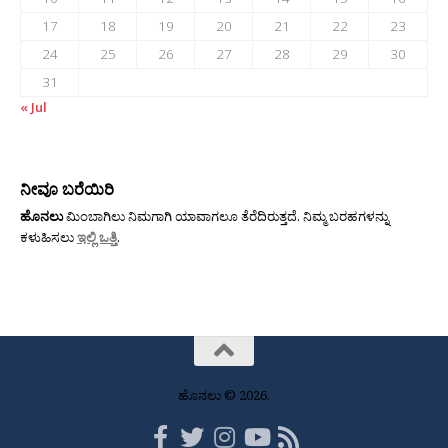
17
18
19
20
21
22
23
24
25
26
27
28
29
30
31
« Jul
ನೀವೂ ಬರೆಯಿರಿ
ಹೊನಲು
ಮಿಂಬಾಗಿಲು ನಿಮಗಾಗಿ ಯಾವಾಗಲೂ ತೆರೆದಿರುತ್ತದೆ. ನಿಮ್ಮ ಬರಹಗಳನ್ನು
ಕಳುಹಿಸಲು
ಇಲ್ಲಿ ಒತ್ತಿ
.
ಹೊನಲು © 2026.