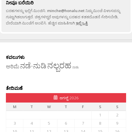
ನೀವೂ ಬರೆಯಿರಿ
ಬರಹಗಳನ್ನು ಇಲ್ಲಿಗೆ ಮಿಂಚಿಸಿ:
minche@honalu.net
ನಿಮ್ಮ ಮಿಂಚೆ ವಿಳಾಸವನ್ನು
ಗುಟ್ಟಾಗಿಡಲಾಗುತ್ತದೆ. ಚಿತ್ರಗಳಿದ್ದರೆ ಅವುಗಳನ್ನು ಬರಹದ ಕಡತದೊಡನೆ ಸೇರಿಸಬೇಡಿ,
ಬೇರೆಯಾಗಿ ಮಿಂಚೆಗೆ ಅಂಟಿಸಿ. ಹೆಚ್ಚಿನ ಮಾಹಿತಿಗಾಗಿ
ಇಲ್ಲಿ ಒತ್ತಿ
.
ಕವಲುಗಳು
ನಲ್ಬರಹ
ನಡೆ-ನುಡಿ
ಅರಿಮೆ
ನಾಡು
ತೇದಿಮಣೆ
ಆಗಸ್ಟ್ 2026
M
T
W
T
F
S
S
1
2
3
4
5
6
7
8
9
10
11
12
13
14
15
16