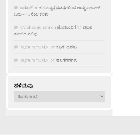
ರಾಜೀವ್
on
ಬಸವಣ್ಣನ ವಚನಗಳಿಂದ ಆಯ್ದ ಸಾಲುಗಳ
ಓದು – 13ನೆಯ ಕಂತು
K.V Shashidhara
on
ಹೊನಲುವಿಗೆ 11 ವರುಶ
ತುಂಬಿದ ನಲಿವು
Raghuramu N.V.
on
ಕವಿತೆ: ಅವಳು
Raghuramu N.V.
on
ಹನಿಗವನಗಳು
ಹಳೆಯವು
ಹಳೆಯವು