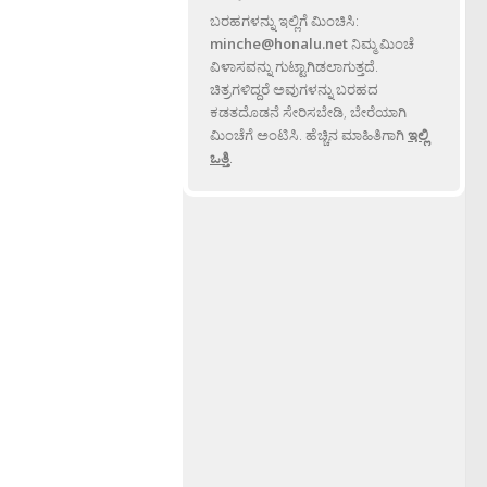
ಬರಹಗಳನ್ನು ಇಲ್ಲಿಗೆ ಮಿಂಚಿಸಿ:
minche@honalu.net
ನಿಮ್ಮ ಮಿಂಚೆ
ವಿಳಾಸವನ್ನು ಗುಟ್ಟಾಗಿಡಲಾಗುತ್ತದೆ.
ಚಿತ್ರಗಳಿದ್ದರೆ ಅವುಗಳನ್ನು ಬರಹದ
ಕಡತದೊಡನೆ ಸೇರಿಸಬೇಡಿ, ಬೇರೆಯಾಗಿ
ಮಿಂಚೆಗೆ ಅಂಟಿಸಿ. ಹೆಚ್ಚಿನ ಮಾಹಿತಿಗಾಗಿ
ಇಲ್ಲಿ
ಒತ್ತಿ
.