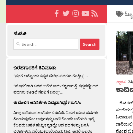
ಟ್ಯ
ಹುಡುಕಿ
Search
for:
ಬರಹಗಾರರಿಗೆ ಕಿವಿಮಾತು
“ನನಗೆ ಅಶ್ಟೊಂದು ಕನ್ನಡ ಬೇರಿನ ಪದಗಳು ಗೊತ್ತಿಲ್ಲ”…
ನಲ್ಬರಹ
24
“ಹೊನಲಿಗಾಗಿ ಬರಹ ಬರೆಯೋದು ಕಶ್ಟವಾಗುತ್ತೆ. ಕನ್ನಡದ್ದೇ ಆದ
ಕಾದಿದ್
ಪದಗಳು ಕೂಡಲೆ ನೆನಪಿಗೆ ಬರಲ್ಲ”…
– ಕೆ.ಚರಣ
ಈ ಮೇಲಿನ ಅನಿಸಿಕೆಗಳು ನಿಮ್ಮದಾಗಿದ್ದರೆ ಗಮನಿಸಿ:
ಸಂಜೆಯಲ್ಲಿ
ನೀವು ಬರೆಯುವ ಹಾಗೆಯೇ ಬರೆಯಿರಿ. ನಿಮಗೆ ಯಾವ ಪದಗಳು
ಓಲಾಡುವ
ತೋಚುವುದೋ ಅವುಗಳನ್ನು ಬಳಸಿಕೊಂಡೇ ಬರೆಯಿರಿ. ಇಲ್ಲಿ
ದಾರಿಯಲಿ ಕು
ಕೆಲವರು ಬಹಳ ಹೆಚ್ಚು ಕನ್ನಡದ್ದೇ ಆದ ಪದಗಳನ್ನು ಬಳಸಿ
ನೋವ ಬಿಚ್ಚ
ಬರಹಗಳನ್ನು ಬರೆಯುತ್ತಿದ್ದಾರೆಂಬುದು ದಿಟ. ಆದರೆ ಎಲ್ಲರೂ