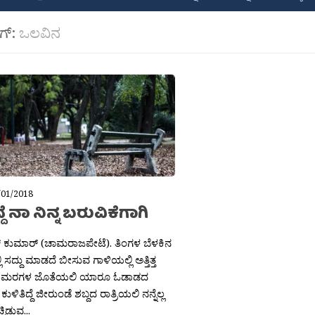
ಾಗ್:
ಒಲವಿನ
/01/2018
ದೆ ನಾ ನಿನ್ನ ಬರುವಿಕೆಗಾಗಿ
್ ಕುಮಾರ್ (ಚಾಮರಾಜಪೇಟೆ). ತಿಂಗಳ ಬೆಳಕಿನ
 ಸದ್ದು ಮಾಡದೆ ಬೀಸುವ ಗಾಳಿಯಲ್ಲಿ ಅತ್ತಿತ್ತ
 ಮರಗಳ ಜೊತೆಯಲಿ ಯಾರೂ ಓಡಾಡದ
ಳಿತಿದ್ದೆ ಜೀರುಂಡೆ ಶಬ್ದದ ರಾತ್ರಿಯಲಿ ನನ್ನೆಲ್ಲ
ಿಡುವ...