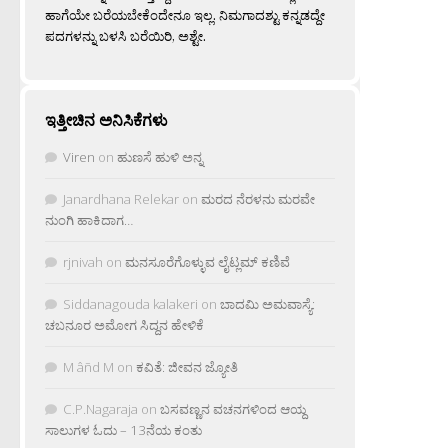
ಹಾಗೆಯೇ ಬರೆಯಬೇಕೆಂದೇನೂ ಇಲ್ಲ. ನಿಮಗಾದಶ್ಟು ಕನ್ನಡದ್ದೇ
ಪದಗಳನ್ನು ಬಳಸಿ ಬರೆಯಿರಿ, ಅಶ್ಟೇ.
ಇತ್ತೀಚಿನ ಅನಿಸಿಕೆಗಳು
Viren
on
ಹುಣಸೆ ಹುಳಿ ಅನ್ನ
Janardhana Relekar
on
ಮರದ ನೆರಳನು ಮರವೇ
ನುಂಗಿ ಹಾಕಿದಾಗ…
rjnivah
on
ಮನಸೂರೆಗೊಳ್ಳುವ ಲೈಟ್ಲಮ್ ಕಣಿವೆ
Siddanagouda kalakeri
on
ಬಾದಮಿ ಅಮವಾಸ್ಯೆ:
ಚಬನೂರ ಅಮೋಗ ಸಿದ್ದನ ಹೇಳಿಕೆ
M âñd M
on
ಕವಿತೆ: ಜೀವನ ಜ್ಯೋತಿ
C.P.Nagaraja
on
ಬಸವಣ್ಣನ ವಚನಗಳಿಂದ ಆಯ್ದ
ಸಾಲುಗಳ ಓದು – 13ನೆಯ ಕಂತು