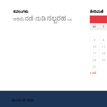
ಕವಲುಗಳು
ತೇದಿಮಣೆ
ನಲ್ಬರಹ
ನಡೆ-ನುಡಿ
ಅರಿಮೆ
ನಾಡು
M
T
3
4
10
11
17
18
24
25
31
« Jul
ಹೊನಲು © 2026.