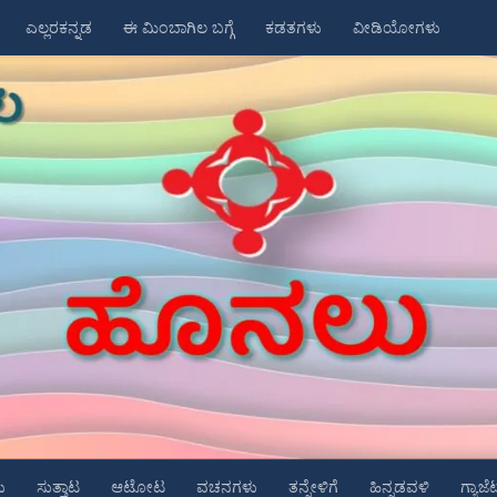
ಎಲ್ಲರಕನ್ನಡ
ಈ ಮಿಂಬಾಗಿಲ ಬಗ್ಗೆ
ಕಡತಗಳು
ವೀಡಿಯೋಗಳು
ು
ಸುತ್ತಾಟ
ಆಟೋಟ
ವಚನಗಳು
ತನ್ನೇಳಿಗೆ
ಹಿನ್ನಡವಳಿ
ಗ್ಯಾಜೆ