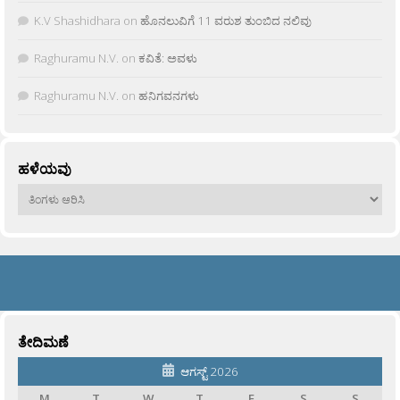
K.V Shashidhara
on
ಹೊನಲುವಿಗೆ 11 ವರುಶ ತುಂಬಿದ ನಲಿವು
Raghuramu N.V.
on
ಕವಿತೆ: ಅವಳು
Raghuramu N.V.
on
ಹನಿಗವನಗಳು
ಹಳೆಯವು
ಹಳೆಯವು
ತೇದಿಮಣೆ
ಆಗಸ್ಟ್ 2026
M
T
W
T
F
S
S