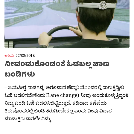
ಅರಿಮೆ
22/08/2018
ನೀವಂದುಕೊಂಡಂತೆ ಓಡಬಲ್ಲ ಜಾಣ
ಬಂಡಿಗಳು
– ಜಯತೀರ‍್ತ ನಾಡಗವ್ಡ. ಅಗಲವಾದ ಹೆದ್ದಾರಿಯೊಂದರಲ್ಲಿ ಸಾಗುತ್ತಿದ್ದೀರಿ,
ಓಣಿ ಬದಲಿಸಬೇಕೆಂದು(Lane change) ನೀವು ಅಂದುಕೊಳ್ಳುತ್ತಿದ್ದಂತೆ
ನಿಮ್ಮ ಬಂಡಿ ಓಣಿ ಬದಲಿಸಿಬಿಟ್ಟಿರುತ್ತದೆ. ಕಡಿದಾದ ಕಣಿವೆಯ
ತಿರುವೊಂದರಲ್ಲಿ ಬಂಡಿ ತಿರುಗಿಸಬೇಕಲ್ಲ ಎಂದು ನೀವು ವಿಚಾರ
ಮಾಡುತ್ತಿರುವಾಗಲೇ ನಿಮ್ಮ...