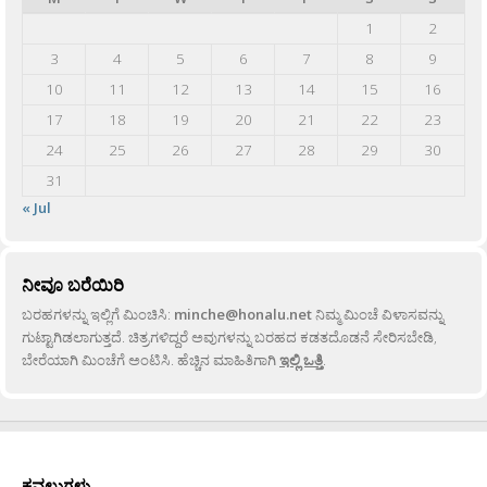
1
2
3
4
5
6
7
8
9
10
11
12
13
14
15
16
17
18
19
20
21
22
23
24
25
26
27
28
29
30
31
« Jul
ನೀವೂ ಬರೆಯಿರಿ
ಬರಹಗಳನ್ನು ಇಲ್ಲಿಗೆ ಮಿಂಚಿಸಿ:
minche@honalu.net
ನಿಮ್ಮ ಮಿಂಚೆ ವಿಳಾಸವನ್ನು
ಗುಟ್ಟಾಗಿಡಲಾಗುತ್ತದೆ. ಚಿತ್ರಗಳಿದ್ದರೆ ಅವುಗಳನ್ನು ಬರಹದ ಕಡತದೊಡನೆ ಸೇರಿಸಬೇಡಿ,
ಬೇರೆಯಾಗಿ ಮಿಂಚೆಗೆ ಅಂಟಿಸಿ. ಹೆಚ್ಚಿನ ಮಾಹಿತಿಗಾಗಿ
ಇಲ್ಲಿ ಒತ್ತಿ
.
ಕವಲುಗಳು