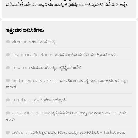
ಬರೆಯಬೇಕೆಂದೇನೂ ಇಲ್ಲ. ನಿಮಗಾದಶ್ಟು ಕನ್ನಡದ್ದೇ ಪದಗಳನ್ನು ಬಳಸಿ ಬರೆಯಿರಿ, ಅಶ್ಟೇ.
ಇತ್ತೀಚಿನ ಅನಿಸಿಕೆಗಳು
Viren
on
ಹುಣಸೆ ಹುಳಿ ಅನ್ನ
Janardhana Relekar
on
ಮರದ ನೆರಳನು ಮರವೇ ನುಂಗಿ ಹಾಕಿದಾಗ…
rjnivah
on
ಮನಸೂರೆಗೊಳ್ಳುವ ಲೈಟ್ಲಮ್ ಕಣಿವೆ
Siddanagouda kalakeri
on
ಬಾದಮಿ ಅಮವಾಸ್ಯೆ: ಚಬನೂರ ಅಮೋಗ ಸಿದ್ದನ
ಹೇಳಿಕೆ
M âñd M
on
ಕವಿತೆ: ಜೀವನ ಜ್ಯೋತಿ
C.P.Nagaraja
on
ಬಸವಣ್ಣನ ವಚನಗಳಿಂದ ಆಯ್ದ ಸಾಲುಗಳ ಓದು – 13ನೆಯ
ಕಂತು
ರಾಜೀವ್
on
ಬಸವಣ್ಣನ ವಚನಗಳಿಂದ ಆಯ್ದ ಸಾಲುಗಳ ಓದು – 13ನೆಯ ಕಂತು