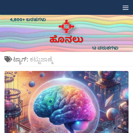
Skip to content
ಟ್ಯಾಗ್:
ಕಟ್ಟುಜಾಣ್ಮೆ