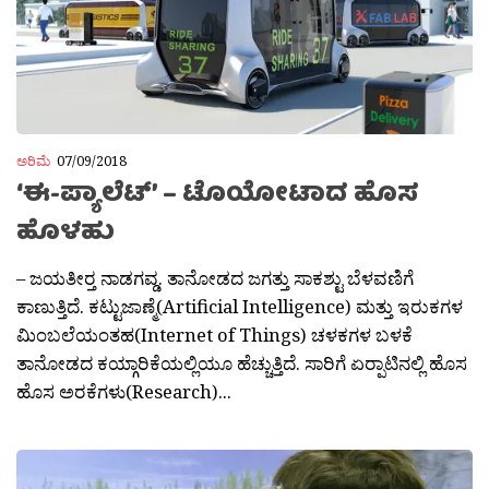
ಅರಿಮೆ
07/09/2018
‘ಈ-ಪ್ಯಾಲೆಟ್’ – ಟೊಯೋಟಾದ ಹೊಸ
ಹೊಳಹು
– ಜಯತೀರ‍್ತ ನಾಡಗವ್ಡ. ತಾನೋಡದ ಜಗತ್ತು ಸಾಕಶ್ಟು ಬೆಳವಣಿಗೆ
ಕಾಣುತ್ತಿದೆ. ಕಟ್ಟುಜಾಣ್ಮೆ(Artificial Intelligence) ಮತ್ತು ಇರುಕಗಳ
ಮಿಂಬಲೆಯಂತಹ(Internet of Things) ಚಳಕಗಳ ಬಳಕೆ
ತಾನೋಡದ ಕಯ್ಗಾರಿಕೆಯಲ್ಲಿಯೂ ಹೆಚ್ಚುತ್ತಿದೆ. ಸಾರಿಗೆ ಏರ‍್ಪಾಟಿನಲ್ಲಿ ಹೊಸ
ಹೊಸ ಅರಕೆಗಳು(Research)...