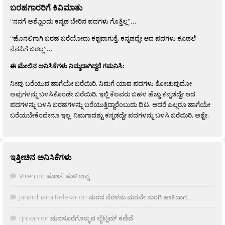
ಬರಹಗಾರರಿಗೆ ಕಿವಿಮಾತು
“ನನಗೆ ಅಶ್ಟೊಂದು ಕನ್ನಡ ಬೇರಿನ ಪದಗಳು ಗೊತ್ತಿಲ್ಲ”…
“ಹೊನಲಿಗಾಗಿ ಬರಹ ಬರೆಯೋದು ಕಶ್ಟವಾಗುತ್ತೆ. ಕನ್ನಡದ್ದೇ ಆದ ಪದಗಳು ಕೂಡಲೆ
ನೆನಪಿಗೆ ಬರಲ್ಲ”…
ಈ ಮೇಲಿನ ಅನಿಸಿಕೆಗಳು ನಿಮ್ಮದಾಗಿದ್ದರೆ ಗಮನಿಸಿ:
ನೀವು ಬರೆಯುವ ಹಾಗೆಯೇ ಬರೆಯಿರಿ. ನಿಮಗೆ ಯಾವ ಪದಗಳು ತೋಚುವುದೋ
ಅವುಗಳನ್ನು ಬಳಸಿಕೊಂಡೇ ಬರೆಯಿರಿ. ಇಲ್ಲಿ ಕೆಲವರು ಬಹಳ ಹೆಚ್ಚು ಕನ್ನಡದ್ದೇ ಆದ
ಪದಗಳನ್ನು ಬಳಸಿ ಬರಹಗಳನ್ನು ಬರೆಯುತ್ತಿದ್ದಾರೆಂಬುದು ದಿಟ. ಆದರೆ ಎಲ್ಲರೂ ಹಾಗೆಯೇ
ಬರೆಯಬೇಕೆಂದೇನೂ ಇಲ್ಲ. ನಿಮಗಾದಶ್ಟು ಕನ್ನಡದ್ದೇ ಪದಗಳನ್ನು ಬಳಸಿ ಬರೆಯಿರಿ, ಅಶ್ಟೇ.
ಇತ್ತೀಚಿನ ಅನಿಸಿಕೆಗಳು
Viren
on
ಹುಣಸೆ ಹುಳಿ ಅನ್ನ
Janardhana Relekar
on
ಮರದ ನೆರಳನು ಮರವೇ ನುಂಗಿ ಹಾಕಿದಾಗ…
rjnivah
on
ಮನಸೂರೆಗೊಳ್ಳುವ ಲೈಟ್ಲಮ್ ಕಣಿವೆ