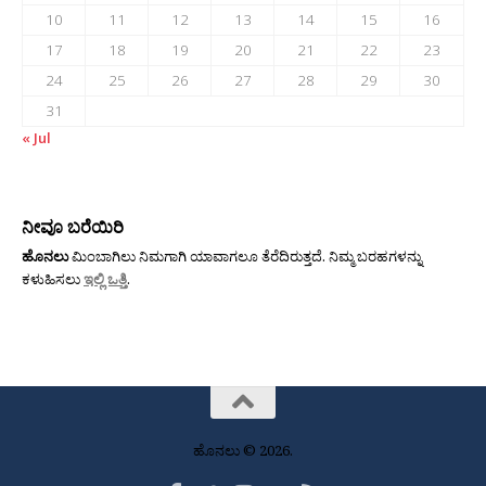
10
11
12
13
14
15
16
17
18
19
20
21
22
23
24
25
26
27
28
29
30
31
« Jul
ನೀವೂ ಬರೆಯಿರಿ
ಹೊನಲು
ಮಿಂಬಾಗಿಲು ನಿಮಗಾಗಿ ಯಾವಾಗಲೂ ತೆರೆದಿರುತ್ತದೆ. ನಿಮ್ಮ ಬರಹಗಳನ್ನು
ಕಳುಹಿಸಲು
ಇಲ್ಲಿ ಒತ್ತಿ
.
ಹೊನಲು © 2026.