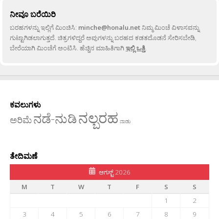
ನೀವೂ ಬರೆಯಿರಿ
ಬರಹಗಳನ್ನು ಇಲ್ಲಿಗೆ ಮಿಂಚಿಸಿ:
minche@honalu.net
ನಿಮ್ಮ ಮಿಂಚೆ ವಿಳಾಸವನ್ನು
ಗುಟ್ಟಾಗಿಡಲಾಗುತ್ತದೆ. ಚಿತ್ರಗಳಿದ್ದರೆ ಅವುಗಳನ್ನು ಬರಹದ ಕಡತದೊಡನೆ ಸೇರಿಸಬೇಡಿ,
ಬೇರೆಯಾಗಿ ಮಿಂಚೆಗೆ ಅಂಟಿಸಿ. ಹೆಚ್ಚಿನ ಮಾಹಿತಿಗಾಗಿ
ಇಲ್ಲಿ ಒತ್ತಿ
.
ಕವಲುಗಳು
ನಲ್ಬರಹ
ನಡೆ-ನುಡಿ
ಅರಿಮೆ
ನಾಡು
ತೇದಿಮಣೆ
ಆಗಸ್ಟ್ 2026
M
T
W
T
F
S
S
1
2
3
4
5
6
7
8
9