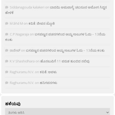
Siddanagouda kalakeri
on
ಬಾದಮಿ ಅಮವಾಸ್ಯೆ: ಚಬನೂರ ಅಮೋಗ ಸಿದ್ದನ
ಹೇಳಿಕೆ
M âñd M
on
ಕವಿತೆ: ಜೀವನ ಜ್ಯೋತಿ
C.P.Nagaraja
on
ಬಸವಣ್ಣನ ವಚನಗಳಿಂದ ಆಯ್ದ ಸಾಲುಗಳ ಓದು – 13ನೆಯ
ಕಂತು
ರಾಜೀವ್
on
ಬಸವಣ್ಣನ ವಚನಗಳಿಂದ ಆಯ್ದ ಸಾಲುಗಳ ಓದು – 13ನೆಯ ಕಂತು
K.V Shashidhara
on
ಹೊನಲುವಿಗೆ 11 ವರುಶ ತುಂಬಿದ ನಲಿವು
Raghuramu N.V.
on
ಕವಿತೆ: ಅವಳು
Raghuramu N.V.
on
ಹನಿಗವನಗಳು
ಹಳೆಯವು
ಹಳೆಯವು