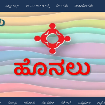
ಎಲ್ಲರಕನ್ನಡ
ಈ ಮಿಂಬಾಗಿಲ ಬಗ್ಗೆ
ಕಡತಗಳು
ವೀಡಿಯೋಗಳು
ು
ಸುತ್ತಾಟ
ಆಟೋಟ
ವಚನಗಳು
ತನ್ನೇಳಿಗೆ
ಹಿನ್ನಡವಳಿ
ಗ್ಯಾಜೆ