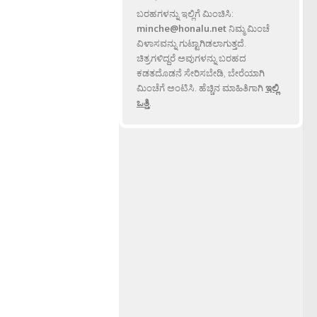
ಬರಹಗಳನ್ನು ಇಲ್ಲಿಗೆ ಮಿಂಚಿಸಿ:
minche@honalu.net
ನಿಮ್ಮ ಮಿಂಚೆ
ವಿಳಾಸವನ್ನು ಗುಟ್ಟಾಗಿಡಲಾಗುತ್ತದೆ.
ಚಿತ್ರಗಳಿದ್ದರೆ ಅವುಗಳನ್ನು ಬರಹದ
ಕಡತದೊಡನೆ ಸೇರಿಸಬೇಡಿ, ಬೇರೆಯಾಗಿ
ಮಿಂಚೆಗೆ ಅಂಟಿಸಿ. ಹೆಚ್ಚಿನ ಮಾಹಿತಿಗಾಗಿ
ಇಲ್ಲಿ
ಒತ್ತಿ
.