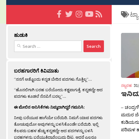
ಟ್ಯ
ಹುಡುಕಿ
Search
for:
ಬರಹಗಾರರಿಗೆ ಕಿವಿಮಾತು
“ನನಗೆ ಅಶ್ಟೊಂದು ಕನ್ನಡ ಬೇರಿನ ಪದಗಳು ಗೊತ್ತಿಲ್ಲ”…
ನಲ್ಬರಹ
31
“ಹೊನಲಿಗಾಗಿ ಬರಹ ಬರೆಯೋದು ಕಶ್ಟವಾಗುತ್ತೆ. ಕನ್ನಡದ್ದೇ ಆದ
ಇನಿದು
ಪದಗಳು ಕೂಡಲೆ ನೆನಪಿಗೆ ಬರಲ್ಲ”…
– ಚಂದ್ರಗೌ
ಈ ಮೇಲಿನ ಅನಿಸಿಕೆಗಳು ನಿಮ್ಮದಾಗಿದ್ದರೆ ಗಮನಿಸಿ:
ಮದುರ ಜೇನದ
ನೀವು ಬರೆಯುವ ಹಾಗೆಯೇ ಬರೆಯಿರಿ. ನಿಮಗೆ ಯಾವ ಪದಗಳು
ಕುಡಿಯನು 
ತೋಚುವುದೋ ಅವುಗಳನ್ನು ಬಳಸಿಕೊಂಡೇ ಬರೆಯಿರಿ. ಇಲ್ಲಿ
ಪರಿಮಳ ಹಾ
ಕೆಲವರು ಬಹಳ ಹೆಚ್ಚು ಕನ್ನಡದ್ದೇ ಆದ ಪದಗಳನ್ನು ಬಳಸಿ
ಬರಹಗಳನ್ನು ಬರೆಯುತ್ತಿದ್ದಾರೆಂಬುದು ದಿಟ. ಆದರೆ ಎಲ್ಲರೂ