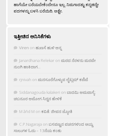
ಹಾಗೆಯೇ ಬರೆಯಬೇಕೆಂದೇನೂ ಇಲ್ಲ. ನಿಮಗಾದಶ್ಟು ಕನ್ನಡದ್ದೇ
ಪದಗಳನ್ನು ಬಳಸಿ ಬರೆಯಿರಿ, ಅಶ್ಟೇ.
ಇತ್ತೀಚಿನ ಅನಿಸಿಕೆಗಳು
Viren
on
ಹುಣಸೆ ಹುಳಿ ಅನ್ನ
Janardhana Relekar
on
ಮರದ ನೆರಳನು ಮರವೇ
ನುಂಗಿ ಹಾಕಿದಾಗ…
rjnivah
on
ಮನಸೂರೆಗೊಳ್ಳುವ ಲೈಟ್ಲಮ್ ಕಣಿವೆ
Siddanagouda kalakeri
on
ಬಾದಮಿ ಅಮವಾಸ್ಯೆ:
ಚಬನೂರ ಅಮೋಗ ಸಿದ್ದನ ಹೇಳಿಕೆ
M âñd M
on
ಕವಿತೆ: ಜೀವನ ಜ್ಯೋತಿ
C.P.Nagaraja
on
ಬಸವಣ್ಣನ ವಚನಗಳಿಂದ ಆಯ್ದ
ಸಾಲುಗಳ ಓದು – 13ನೆಯ ಕಂತು