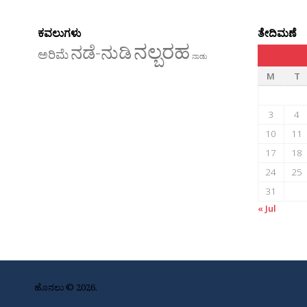
ಕವಲುಗಳು
ತೇದಿಮಣೆ
ನಲ್ಬರಹ
ನಡೆ-ನುಡಿ
ಅರಿಮೆ
ನಾಡು
M
T
3
4
10
11
17
18
24
25
31
« Jul
ಹೊನಲು © 2026.