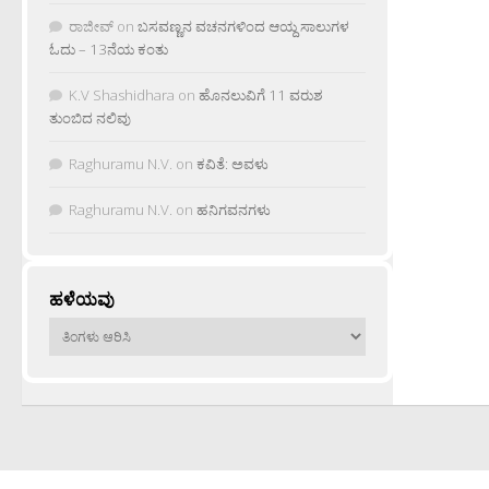
ರಾಜೀವ್
on
ಬಸವಣ್ಣನ ವಚನಗಳಿಂದ ಆಯ್ದ ಸಾಲುಗಳ
ಓದು – 13ನೆಯ ಕಂತು
K.V Shashidhara
on
ಹೊನಲುವಿಗೆ 11 ವರುಶ
ತುಂಬಿದ ನಲಿವು
Raghuramu N.V.
on
ಕವಿತೆ: ಅವಳು
Raghuramu N.V.
on
ಹನಿಗವನಗಳು
ಹಳೆಯವು
ಹಳೆಯವು