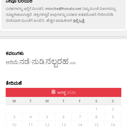
ನೀವೂ ಬರೆಯಿರಿ
ಬರಹಗಳನ್ನು ಇಲ್ಲಿಗೆ ಮಿಂಚಿಸಿ:
minche@honalu.net
ನಿಮ್ಮ ಮಿಂಚೆ ವಿಳಾಸವನ್ನು
ಗುಟ್ಟಾಗಿಡಲಾಗುತ್ತದೆ. ಚಿತ್ರಗಳಿದ್ದರೆ ಅವುಗಳನ್ನು ಬರಹದ ಕಡತದೊಡನೆ ಸೇರಿಸಬೇಡಿ,
ಬೇರೆಯಾಗಿ ಮಿಂಚೆಗೆ ಅಂಟಿಸಿ. ಹೆಚ್ಚಿನ ಮಾಹಿತಿಗಾಗಿ
ಇಲ್ಲಿ ಒತ್ತಿ
.
ಕವಲುಗಳು
ನಲ್ಬರಹ
ನಡೆ-ನುಡಿ
ಅರಿಮೆ
ನಾಡು
ತೇದಿಮಣೆ
ಆಗಸ್ಟ್ 2026
M
T
W
T
F
S
S
1
2
3
4
5
6
7
8
9
10
11
12
13
14
15
16