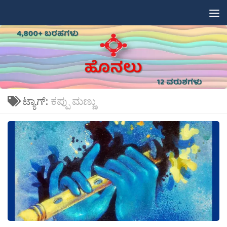
Skip to content
ಟ್ಯಾಗ್:
ಕಪ್ಪು ಮಣ್ಣು