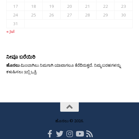
17
18
19
20
21
22
23
24
25
26
27
28
29
30
31
« Jul
ನೀವೂ ಬರೆಯಿರಿ
ಹೊನಲು
ಮಿಂಬಾಗಿಲು ನಿಮಗಾಗಿ ಯಾವಾಗಲೂ ತೆರೆದಿರುತ್ತದೆ. ನಿಮ್ಮ ಬರಹಗಳನ್ನು
ಕಳುಹಿಸಲು
ಇಲ್ಲಿ ಒತ್ತಿ
.
ಹೊನಲು © 2026.