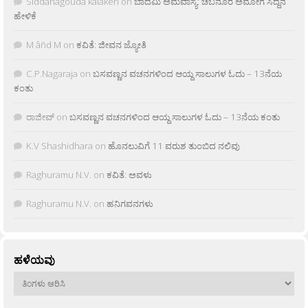
Siddanagouda kalakeri
on
ಬಾದಮಿ ಅಮವಾಸ್ಯೆ: ಚಬನೂರ ಅಮೋಗ ಸಿದ್ದನ
ಹೇಳಿಕೆ
M âñd M
on
ಕವಿತೆ: ಜೀವನ ಜ್ಯೋತಿ
C.P.Nagaraja
on
ಬಸವಣ್ಣನ ವಚನಗಳಿಂದ ಆಯ್ದ ಸಾಲುಗಳ ಓದು – 13ನೆಯ
ಕಂತು
ರಾಜೀವ್
on
ಬಸವಣ್ಣನ ವಚನಗಳಿಂದ ಆಯ್ದ ಸಾಲುಗಳ ಓದು – 13ನೆಯ ಕಂತು
K.V Shashidhara
on
ಹೊನಲುವಿಗೆ 11 ವರುಶ ತುಂಬಿದ ನಲಿವು
Raghuramu N.V.
on
ಕವಿತೆ: ಅವಳು
Raghuramu N.V.
on
ಹನಿಗವನಗಳು
ಹಳೆಯವು
ಹಳೆಯವು