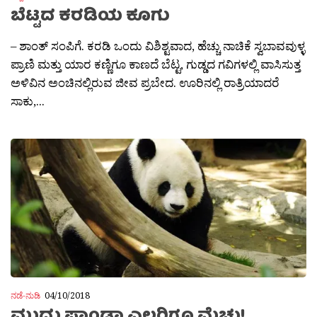
ಬೆಟ್ಟದ ಕರಡಿಯ ಕೂಗು
– ಶಾಂತ್ ಸಂಪಿಗೆ. ಕರಡಿ ಒಂದು ವಿಶಿಶ್ಟವಾದ, ಹೆಚ್ಚು ನಾಚಿಕೆ ಸ್ವಬಾವವುಳ್ಳ
ಪ್ರಾಣಿ ಮತ್ತು ಯಾರ ಕಣ್ಣಿಗೂ ಕಾಣದೆ ಬೆಟ್ಟ, ಗುಡ್ಡದ ಗವಿಗಳಲ್ಲಿ ವಾಸಿಸುತ್ತ
ಅಳಿವಿನ ಅಂಚಿನಲ್ಲಿರುವ ಜೀವ ಪ್ರಬೇದ. ಊರಿನಲ್ಲಿ ರಾತ್ರಿಯಾದರೆ
ಸಾಕು,...
ನಡೆ-ನುಡಿ
04/10/2018