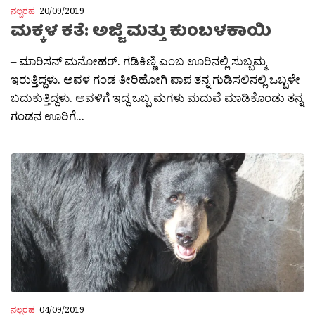
ನಲ್ಬರಹ
20/09/2019
ಮಕ್ಕಳ ಕತೆ: ಅಜ್ಜಿ ಮತ್ತು ಕುಂಬಳಕಾಯಿ
– ಮಾರಿಸನ್ ಮನೋಹರ್. ಗಡಿಕಿಣ್ಣಿ ಎಂಬ ಊರಿನಲ್ಲಿ ಸುಬ್ಬಮ್ಮ‌
ಇರುತ್ತಿದ್ದಳು. ಅವಳ ಗಂಡ ತೀರಿಹೋಗಿ ಪಾಪ ತನ್ನ ಗುಡಿಸಲಿನಲ್ಲಿ ಒಬ್ಬಳೇ
ಬದುಕುತ್ತಿದ್ದಳು. ಅವಳಿಗೆ ಇದ್ದ ಒಬ್ಬ ಮಗಳು ಮದುವೆ ಮಾಡಿಕೊಂಡು ತನ್ನ
ಗಂಡನ ಊರಿಗೆ...
ನಲ್ಬರಹ
04/09/2019