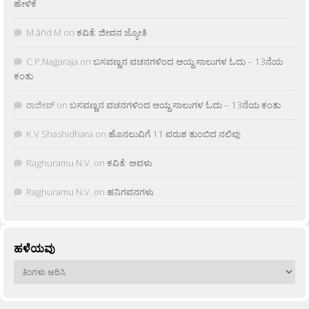
ಹೇಳಿಕೆ
M âñd M
on
ಕವಿತೆ: ಜೀವನ ಜ್ಯೋತಿ
C.P.Nagaraja
on
ಬಸವಣ್ಣನ ವಚನಗಳಿಂದ ಆಯ್ದ ಸಾಲುಗಳ ಓದು – 13ನೆಯ
ಕಂತು
ರಾಜೀವ್
on
ಬಸವಣ್ಣನ ವಚನಗಳಿಂದ ಆಯ್ದ ಸಾಲುಗಳ ಓದು – 13ನೆಯ ಕಂತು
K.V Shashidhara
on
ಹೊನಲುವಿಗೆ 11 ವರುಶ ತುಂಬಿದ ನಲಿವು
Raghuramu N.V.
on
ಕವಿತೆ: ಅವಳು
Raghuramu N.V.
on
ಹನಿಗವನಗಳು
ಹಳೆಯವು
ಹಳೆಯವು