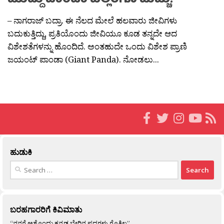
ಮುದ್ದು ಪಾಂಡಾ ಎಲ್ಲರಿಗೂ ಮೆಚ್ಚು!
– ನಾಗರಾಜ್ ಬದ್ರಾ. ಈ ನೆಲದ ಮೇಲೆ ಹಲವಾರು ಜೀವಿಗಳು
ಬದುಕುತ್ತಿದ್ದು, ಪ್ರತಿಯೊಂದು ಜೀವಿಯೂ ಕೂಡ ತನ್ನದೇ ಆದ
ವಿಶೇಶತೆಗಳನ್ನು ಹೊಂದಿದೆ. ಅಂತಹುದೇ ಒಂದು ವಿಶೇಶ ಪ್ರಾಣಿ
ಜಯಂಟ್ ಪಾಂಡಾ (Giant Panda). ನೋಡಲು...
ಹುಡುಕಿ
Search
for:
ಬರಹಗಾರರಿಗೆ ಕಿವಿಮಾತು
“ನನಗೆ ಅಶ್ಟೊಂದು ಕನ್ನಡ ಬೇರಿನ ಪದಗಳು ಗೊತ್ತಿಲ್ಲ”…