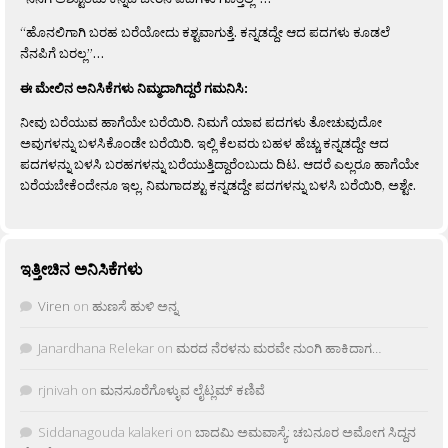
“ಹೊನಲಿಗಾಗಿ ಬರಹ ಬರೆಯೋದು ಕಶ್ಟವಾಗುತ್ತೆ. ಕನ್ನಡದ್ದೇ ಆದ ಪದಗಳು ಕೂಡಲೆ
ನೆನಪಿಗೆ ಬರಲ್ಲ”…
ಈ ಮೇಲಿನ ಅನಿಸಿಕೆಗಳು ನಿಮ್ಮದಾಗಿದ್ದರೆ ಗಮನಿಸಿ:
ನೀವು ಬರೆಯುವ ಹಾಗೆಯೇ ಬರೆಯಿರಿ. ನಿಮಗೆ ಯಾವ ಪದಗಳು ತೋಚುವುದೋ
ಅವುಗಳನ್ನು ಬಳಸಿಕೊಂಡೇ ಬರೆಯಿರಿ. ಇಲ್ಲಿ ಕೆಲವರು ಬಹಳ ಹೆಚ್ಚು ಕನ್ನಡದ್ದೇ ಆದ
ಪದಗಳನ್ನು ಬಳಸಿ ಬರಹಗಳನ್ನು ಬರೆಯುತ್ತಿದ್ದಾರೆಂಬುದು ದಿಟ. ಆದರೆ ಎಲ್ಲರೂ ಹಾಗೆಯೇ
ಬರೆಯಬೇಕೆಂದೇನೂ ಇಲ್ಲ. ನಿಮಗಾದಶ್ಟು ಕನ್ನಡದ್ದೇ ಪದಗಳನ್ನು ಬಳಸಿ ಬರೆಯಿರಿ, ಅಶ್ಟೇ.
ಇತ್ತೀಚಿನ ಅನಿಸಿಕೆಗಳು
Viren
on
ಹುಣಸೆ ಹುಳಿ ಅನ್ನ
Janardhana Relekar
on
ಮರದ ನೆರಳನು ಮರವೇ ನುಂಗಿ ಹಾಕಿದಾಗ…
rjnivah
on
ಮನಸೂರೆಗೊಳ್ಳುವ ಲೈಟ್ಲಮ್ ಕಣಿವೆ
Siddanagouda kalakeri
on
ಬಾದಮಿ ಅಮವಾಸ್ಯೆ: ಚಬನೂರ ಅಮೋಗ ಸಿದ್ದನ