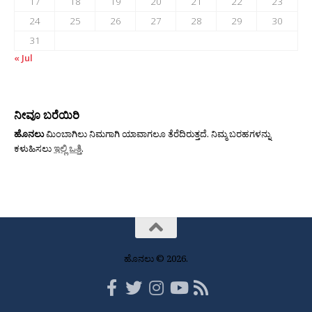
17
18
19
20
21
22
23
24
25
26
27
28
29
30
31
« Jul
ನೀವೂ ಬರೆಯಿರಿ
ಹೊನಲು
ಮಿಂಬಾಗಿಲು ನಿಮಗಾಗಿ ಯಾವಾಗಲೂ ತೆರೆದಿರುತ್ತದೆ. ನಿಮ್ಮ ಬರಹಗಳನ್ನು
ಕಳುಹಿಸಲು
ಇಲ್ಲಿ ಒತ್ತಿ
.
ಹೊನಲು © 2026.