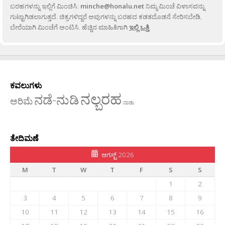
ಬರಹಗಳನ್ನು ಇಲ್ಲಿಗೆ ಮಿಂಚಿಸಿ:
minche@honalu.net
ನಿಮ್ಮ ಮಿಂಚೆ ವಿಳಾಸವನ್ನು
ಗುಟ್ಟಾಗಿಡಲಾಗುತ್ತದೆ. ಚಿತ್ರಗಳಿದ್ದರೆ ಅವುಗಳನ್ನು ಬರಹದ ಕಡತದೊಡನೆ ಸೇರಿಸಬೇಡಿ,
ಬೇರೆಯಾಗಿ ಮಿಂಚೆಗೆ ಅಂಟಿಸಿ. ಹೆಚ್ಚಿನ ಮಾಹಿತಿಗಾಗಿ
ಇಲ್ಲಿ ಒತ್ತಿ
.
ಕವಲುಗಳು
ನಲ್ಬರಹ
ನಡೆ-ನುಡಿ
ಅರಿಮೆ
ನಾಡು
ತೇದಿಮಣೆ
ಆಗಸ್ಟ್ 2026
M
T
W
T
F
S
S
1
2
3
4
5
6
7
8
9
10
11
12
13
14
15
16