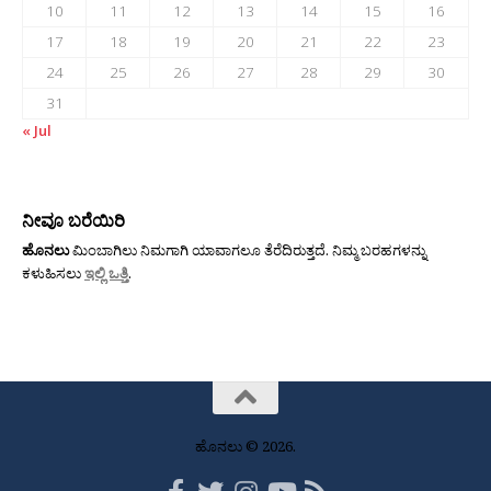
10
11
12
13
14
15
16
17
18
19
20
21
22
23
24
25
26
27
28
29
30
31
« Jul
ನೀವೂ ಬರೆಯಿರಿ
ಹೊನಲು
ಮಿಂಬಾಗಿಲು ನಿಮಗಾಗಿ ಯಾವಾಗಲೂ ತೆರೆದಿರುತ್ತದೆ. ನಿಮ್ಮ ಬರಹಗಳನ್ನು
ಕಳುಹಿಸಲು
ಇಲ್ಲಿ ಒತ್ತಿ
.
ಹೊನಲು © 2026.