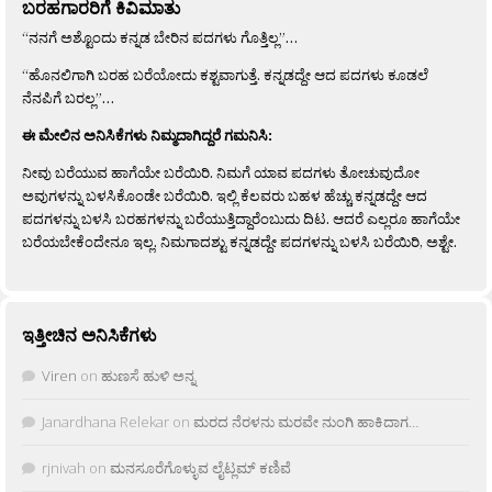
ಬರಹಗಾರರಿಗೆ ಕಿವಿಮಾತು
“ನನಗೆ ಅಶ್ಟೊಂದು ಕನ್ನಡ ಬೇರಿನ ಪದಗಳು ಗೊತ್ತಿಲ್ಲ”…
“ಹೊನಲಿಗಾಗಿ ಬರಹ ಬರೆಯೋದು ಕಶ್ಟವಾಗುತ್ತೆ. ಕನ್ನಡದ್ದೇ ಆದ ಪದಗಳು ಕೂಡಲೆ
ನೆನಪಿಗೆ ಬರಲ್ಲ”…
ಈ ಮೇಲಿನ ಅನಿಸಿಕೆಗಳು ನಿಮ್ಮದಾಗಿದ್ದರೆ ಗಮನಿಸಿ:
ನೀವು ಬರೆಯುವ ಹಾಗೆಯೇ ಬರೆಯಿರಿ. ನಿಮಗೆ ಯಾವ ಪದಗಳು ತೋಚುವುದೋ
ಅವುಗಳನ್ನು ಬಳಸಿಕೊಂಡೇ ಬರೆಯಿರಿ. ಇಲ್ಲಿ ಕೆಲವರು ಬಹಳ ಹೆಚ್ಚು ಕನ್ನಡದ್ದೇ ಆದ
ಪದಗಳನ್ನು ಬಳಸಿ ಬರಹಗಳನ್ನು ಬರೆಯುತ್ತಿದ್ದಾರೆಂಬುದು ದಿಟ. ಆದರೆ ಎಲ್ಲರೂ ಹಾಗೆಯೇ
ಬರೆಯಬೇಕೆಂದೇನೂ ಇಲ್ಲ. ನಿಮಗಾದಶ್ಟು ಕನ್ನಡದ್ದೇ ಪದಗಳನ್ನು ಬಳಸಿ ಬರೆಯಿರಿ, ಅಶ್ಟೇ.
ಇತ್ತೀಚಿನ ಅನಿಸಿಕೆಗಳು
Viren
on
ಹುಣಸೆ ಹುಳಿ ಅನ್ನ
Janardhana Relekar
on
ಮರದ ನೆರಳನು ಮರವೇ ನುಂಗಿ ಹಾಕಿದಾಗ…
rjnivah
on
ಮನಸೂರೆಗೊಳ್ಳುವ ಲೈಟ್ಲಮ್ ಕಣಿವೆ