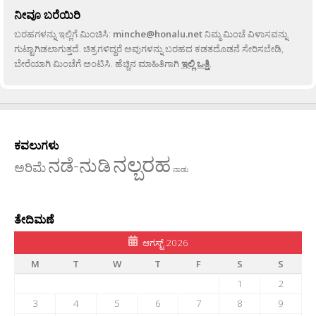
ನೀವೂ ಬರೆಯಿರಿ
ಬರಹಗಳನ್ನು ಇಲ್ಲಿಗೆ ಮಿಂಚಿಸಿ:
minche@honalu.net
ನಿಮ್ಮ ಮಿಂಚೆ ವಿಳಾಸವನ್ನು
ಗುಟ್ಟಾಗಿಡಲಾಗುತ್ತದೆ. ಚಿತ್ರಗಳಿದ್ದರೆ ಅವುಗಳನ್ನು ಬರಹದ ಕಡತದೊಡನೆ ಸೇರಿಸಬೇಡಿ,
ಬೇರೆಯಾಗಿ ಮಿಂಚೆಗೆ ಅಂಟಿಸಿ. ಹೆಚ್ಚಿನ ಮಾಹಿತಿಗಾಗಿ
ಇಲ್ಲಿ ಒತ್ತಿ
.
ಕವಲುಗಳು
ನಲ್ಬರಹ
ನಡೆ-ನುಡಿ
ಅರಿಮೆ
ನಾಡು
ತೇದಿಮಣೆ
ಆಗಸ್ಟ್ 2026
M
T
W
T
F
S
S
1
2
3
4
5
6
7
8
9