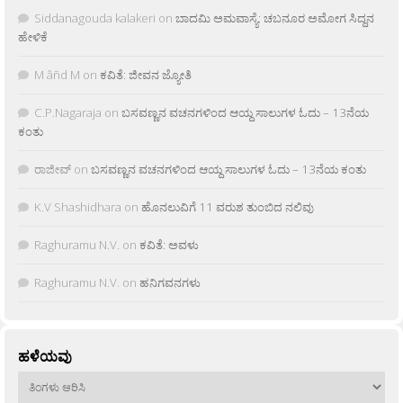
Siddanagouda kalakeri
on
ಬಾದಮಿ ಅಮವಾಸ್ಯೆ: ಚಬನೂರ ಅಮೋಗ ಸಿದ್ದನ
ಹೇಳಿಕೆ
M âñd M
on
ಕವಿತೆ: ಜೀವನ ಜ್ಯೋತಿ
C.P.Nagaraja
on
ಬಸವಣ್ಣನ ವಚನಗಳಿಂದ ಆಯ್ದ ಸಾಲುಗಳ ಓದು – 13ನೆಯ
ಕಂತು
ರಾಜೀವ್
on
ಬಸವಣ್ಣನ ವಚನಗಳಿಂದ ಆಯ್ದ ಸಾಲುಗಳ ಓದು – 13ನೆಯ ಕಂತು
K.V Shashidhara
on
ಹೊನಲುವಿಗೆ 11 ವರುಶ ತುಂಬಿದ ನಲಿವು
Raghuramu N.V.
on
ಕವಿತೆ: ಅವಳು
Raghuramu N.V.
on
ಹನಿಗವನಗಳು
ಹಳೆಯವು
ಹಳೆಯವು