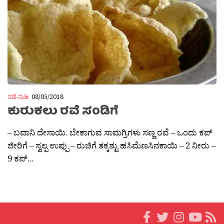
ನಡೆ-ನುಡಿ
08/05/2018
ಕುರುಕಲು ರವೆ ಸಂಡಿಗೆ
– ಬವಾನಿ ದೇಸಾಯಿ. ಬೇಕಾಗುವ ಸಾಮಗ್ರಿಗಳು ಸಣ್ಣ ರವೆ – ಒಂದು ಕಪ್
ಜೀರಿಗೆ – ಸ್ವಲ್ಪ ಉಪ್ಪು – ರುಚಿಗೆ ತಕ್ಕಶ್ಟು ಹಸಿಮೆಣಸಿನಕಾಯಿ – 2 ನೀರು –
9 ಕಪ್...