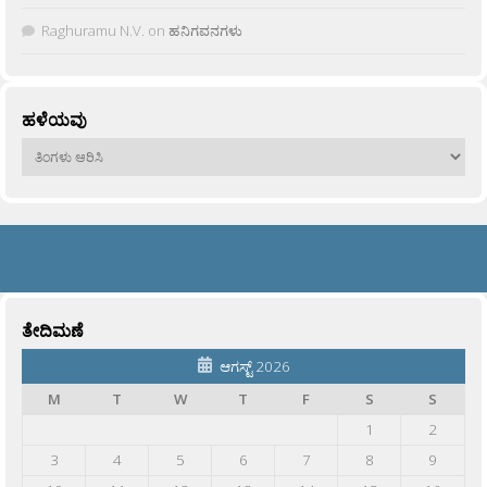
Raghuramu N.V.
on
ಹನಿಗವನಗಳು
ಹಳೆಯವು
ಹಳೆಯವು
ತೇದಿಮಣೆ
ಆಗಸ್ಟ್ 2026
M
T
W
T
F
S
S
1
2
3
4
5
6
7
8
9