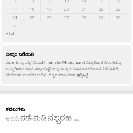
10
11
12
13
14
15
16
17
18
19
20
21
22
23
24
25
26
27
28
29
30
31
« Jul
ನೀವೂ ಬರೆಯಿರಿ
ಬರಹಗಳನ್ನು ಇಲ್ಲಿಗೆ ಮಿಂಚಿಸಿ:
minche@honalu.net
ನಿಮ್ಮ ಮಿಂಚೆ ವಿಳಾಸವನ್ನು
ಗುಟ್ಟಾಗಿಡಲಾಗುತ್ತದೆ. ಚಿತ್ರಗಳಿದ್ದರೆ ಅವುಗಳನ್ನು ಬರಹದ ಕಡತದೊಡನೆ ಸೇರಿಸಬೇಡಿ,
ಬೇರೆಯಾಗಿ ಮಿಂಚೆಗೆ ಅಂಟಿಸಿ. ಹೆಚ್ಚಿನ ಮಾಹಿತಿಗಾಗಿ
ಇಲ್ಲಿ ಒತ್ತಿ
.
ಕವಲುಗಳು
ನಲ್ಬರಹ
ನಡೆ-ನುಡಿ
ಅರಿಮೆ
ನಾಡು