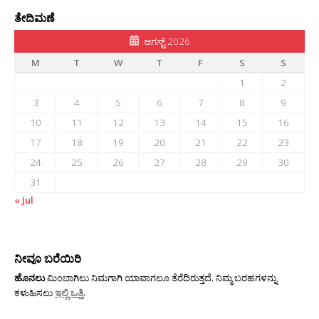
ತೇದಿಮಣೆ
ಆಗಸ್ಟ್ 2026
M
T
W
T
F
S
S
1
2
3
4
5
6
7
8
9
10
11
12
13
14
15
16
17
18
19
20
21
22
23
24
25
26
27
28
29
30
31
« Jul
ನೀವೂ ಬರೆಯಿರಿ
ಹೊನಲು
ಮಿಂಬಾಗಿಲು ನಿಮಗಾಗಿ ಯಾವಾಗಲೂ ತೆರೆದಿರುತ್ತದೆ. ನಿಮ್ಮ ಬರಹಗಳನ್ನು
ಕಳುಹಿಸಲು
ಇಲ್ಲಿ ಒತ್ತಿ
.