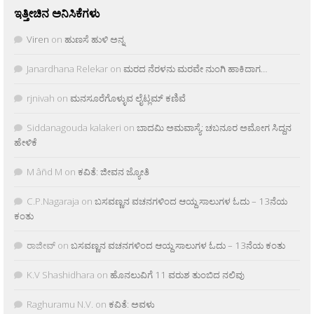
ಇತ್ತೀಚಿನ ಅನಿಸಿಕೆಗಳು
Viren
on
ಹುಣಸೆ ಹುಳಿ ಅನ್ನ
Janardhana Relekar
on
ಮರದ ನೆರಳನು ಮರವೇ ನುಂಗಿ ಹಾಕಿದಾಗ…
rjnivah
on
ಮನಸೂರೆಗೊಳ್ಳುವ ಲೈಟ್ಲಮ್ ಕಣಿವೆ
Siddanagouda kalakeri
on
ಬಾದಮಿ ಅಮವಾಸ್ಯೆ: ಚಬನೂರ ಅಮೋಗ ಸಿದ್ದನ
ಹೇಳಿಕೆ
M âñd M
on
ಕವಿತೆ: ಜೀವನ ಜ್ಯೋತಿ
C.P.Nagaraja
on
ಬಸವಣ್ಣನ ವಚನಗಳಿಂದ ಆಯ್ದ ಸಾಲುಗಳ ಓದು – 13ನೆಯ
ಕಂತು
ರಾಜೀವ್
on
ಬಸವಣ್ಣನ ವಚನಗಳಿಂದ ಆಯ್ದ ಸಾಲುಗಳ ಓದು – 13ನೆಯ ಕಂತು
K.V Shashidhara
on
ಹೊನಲುವಿಗೆ 11 ವರುಶ ತುಂಬಿದ ನಲಿವು
Raghuramu N.V.
on
ಕವಿತೆ: ಅವಳು