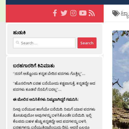
ಟ್ಯ
ಹುಡುಕಿ
Search
for:
ಬರಹಗಾರರಿಗೆ ಕಿವಿಮಾತು
“ನನಗೆ ಅಶ್ಟೊಂದು ಕನ್ನಡ ಬೇರಿನ ಪದಗಳು ಗೊತ್ತಿಲ್ಲ”…
“ಹೊನಲಿಗಾಗಿ ಬರಹ ಬರೆಯೋದು ಕಶ್ಟವಾಗುತ್ತೆ. ಕನ್ನಡದ್ದೇ ಆದ
ಪದಗಳು ಕೂಡಲೆ ನೆನಪಿಗೆ ಬರಲ್ಲ”…
ಈ ಮೇಲಿನ ಅನಿಸಿಕೆಗಳು ನಿಮ್ಮದಾಗಿದ್ದರೆ ಗಮನಿಸಿ:
ನೀವು ಬರೆಯುವ ಹಾಗೆಯೇ ಬರೆಯಿರಿ. ನಿಮಗೆ ಯಾವ ಪದಗಳು
ತೋಚುವುದೋ ಅವುಗಳನ್ನು ಬಳಸಿಕೊಂಡೇ ಬರೆಯಿರಿ. ಇಲ್ಲಿ
ಕೆಲವರು ಬಹಳ ಹೆಚ್ಚು ಕನ್ನಡದ್ದೇ ಆದ ಪದಗಳನ್ನು ಬಳಸಿ
ಬರಹಗಳನ್ನು ಬರೆಯುತ್ತಿದ್ದಾರೆಂಬುದು ದಿಟ. ಆದರೆ ಎಲ್ಲರೂ