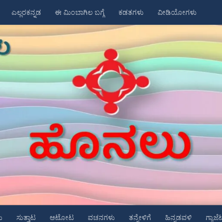
ಎಲ್ಲರಕನ್ನಡ
ಈ ಮಿಂಬಾಗಿಲ ಬಗ್ಗೆ
ಕಡತಗಳು
ವೀಡಿಯೋಗಳು
ು
ಸುತ್ತಾಟ
ಆಟೋಟ
ವಚನಗಳು
ತನ್ನೇಳಿಗೆ
ಹಿನ್ನಡವಳಿ
ಗ್ಯಾಜೆ