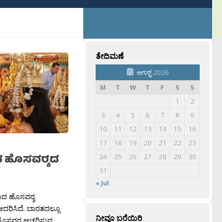
ತೇದಿಮಣೆ
ಆಗಸ್ಟ್ 2026
M
T
W
T
F
S
S
1
2
3
4
5
6
7
8
9
10
11
12
13
14
15
16
17
18
19
20
21
22
23
ಹೊಸವರ‍್ಶದ
24
25
26
27
28
29
30
31
« Jul
ದ ಹೊಸವರ‍್ಶ
ಆದರಿಸಿದೆ. ಬಾರತದಲ್ಲೂ
ನೀವೂ ಬರೆಯಿರಿ
ಸವರ‍್ಶ ಆಚರಿಸುವ