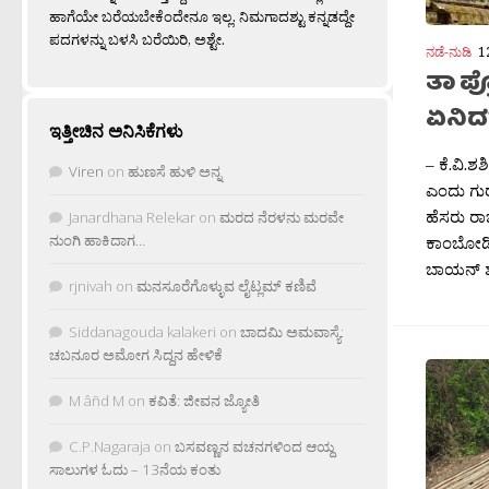
ಹಾಗೆಯೇ ಬರೆಯಬೇಕೆಂದೇನೂ ಇಲ್ಲ. ನಿಮಗಾದಶ್ಟು ಕನ್ನಡದ್ದೇ
ಪದಗಳನ್ನು ಬಳಸಿ ಬರೆಯಿರಿ, ಅಶ್ಟೇ.
ನಡೆ-ನುಡಿ
1
ತಾ ಪ
ಏನಿದ
ಇತ್ತೀಚಿನ ಅನಿಸಿಕೆಗಳು
– ಕೆ.ವಿ.ಶ
Viren
on
ಹುಣಸೆ ಹುಳಿ ಅನ್ನ
ಎಂದು ಗು
ಹೆಸರು ರಾ
Janardhana Relekar
on
ಮರದ ನೆರಳನು ಮರವೇ
ನುಂಗಿ ಹಾಕಿದಾಗ…
ಕಾಂಬೋಡಿ
ಬಾಯನ್ ಶೈ
rjnivah
on
ಮನಸೂರೆಗೊಳ್ಳುವ ಲೈಟ್ಲಮ್ ಕಣಿವೆ
Siddanagouda kalakeri
on
ಬಾದಮಿ ಅಮವಾಸ್ಯೆ:
ಚಬನೂರ ಅಮೋಗ ಸಿದ್ದನ ಹೇಳಿಕೆ
M âñd M
on
ಕವಿತೆ: ಜೀವನ ಜ್ಯೋತಿ
C.P.Nagaraja
on
ಬಸವಣ್ಣನ ವಚನಗಳಿಂದ ಆಯ್ದ
ಸಾಲುಗಳ ಓದು – 13ನೆಯ ಕಂತು