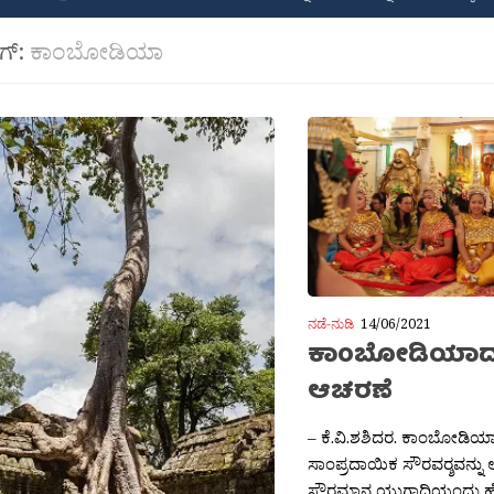
ಾಗ್:
ಕಾಂಬೋಡಿಯಾ
ನಡೆ-ನುಡಿ
14/06/2021
ಕಾಂಬೋಡಿಯಾದ 
ಆಚರಣೆ
– ಕೆ.ವಿ.ಶಶಿದರ. ಕಾಂಬೋಡಿಯಾ
ಸಾಂಪ್ರದಾಯಿಕ ಸೌರವರ‍್ಶವನ್ನು 
ಸೌರಮಾನ ಯುಗಾದಿಯಂದು ಹೊ