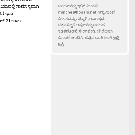
ಯಾದಲ್ಲಿ ಸಾಮಾನ್ಯವಾಗಿ
ಬರಹಗಳನ್ನು ಇಲ್ಲಿಗೆ ಮಿಂಚಿಸಿ:
minche@honalu.net
ನಿಮ್ಮ ಮಿಂಚೆ
ಿಗೆ ಇದು
ವಿಳಾಸವನ್ನು ಗುಟ್ಟಾಗಿಡಲಾಗುತ್ತದೆ.
ರಿಲ್ 21ರಂದು...
ಚಿತ್ರಗಳಿದ್ದರೆ ಅವುಗಳನ್ನು ಬರಹದ
ಕಡತದೊಡನೆ ಸೇರಿಸಬೇಡಿ, ಬೇರೆಯಾಗಿ
ಮಿಂಚೆಗೆ ಅಂಟಿಸಿ. ಹೆಚ್ಚಿನ ಮಾಹಿತಿಗಾಗಿ
ಇಲ್ಲಿ
ಒತ್ತಿ
.