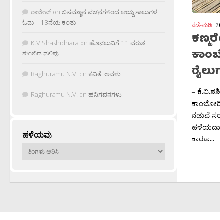
ರಾಜೀವ್
on
ಬಸವಣ್ಣನ ವಚನಗಳಿಂದ ಆಯ್ದ ಸಾಲುಗಳ
ಓದು – 13ನೆಯ ಕಂತು
ನಡೆ-ನುಡಿ
2
ಕಣ್ಮರ
K.V Shashidhara
on
ಹೊನಲುವಿಗೆ 11 ವರುಶ
ಕಾಂಬ
ತುಂಬಿದ ನಲಿವು
ರೈಲು
Raghuramu N.V.
on
ಕವಿತೆ: ಅವಳು
– ಕೆ.ವಿ.ಶ
Raghuramu N.V.
on
ಹನಿಗವನಗಳು
ಕಾಂಬೋಡಿ
ನಡುವೆ ಸಂಪರ
ಹಳೆಯದಾ
ಹಳೆಯವು
ಕಾರಣ...
ಹಳೆಯವು