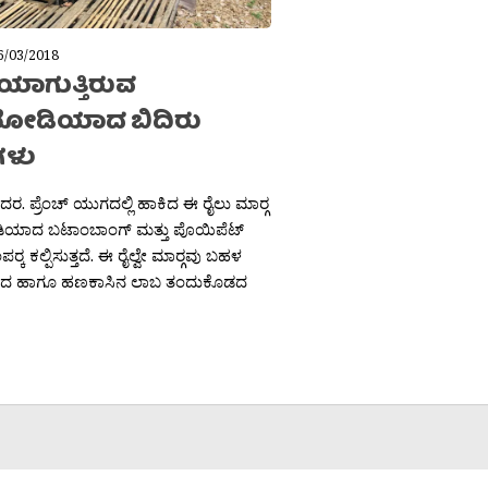
6/03/2018
ೆಯಾಗುತ್ತಿರುವ
ೋಡಿಯಾದ ಬಿದಿರು
ಗಳು
ಶಿದರ. ಪ್ರೆಂಚ್ ಯುಗದಲ್ಲಿ ಹಾಕಿದ ಈ ರೈಲು ಮಾರ‍್ಗ
ಯಾದ ಬಟಾಂಬಾಂಗ್ ಮತ್ತು ಪೊಯಿಪೆಟ್
‍್ಕ ಕಲ್ಪಿಸುತ್ತದೆ. ಈ ರೈಲ್ವೇ ಮಾರ‍್ಗವು ಬಹಳ
ದ ಹಾಗೂ ಹಣಕಾಸಿನ ಲಾಬ ತಂದುಕೊಡದ