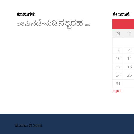
ಕವಲುಗಳು
ತೇದಿಮಣೆ
ನಲ್ಬರಹ
ನಡೆ-ನುಡಿ
ಅರಿಮೆ
ನಾಡು
M
T
3
4
10
11
17
18
24
25
31
« Jul
ಹೊನಲು © 2026.