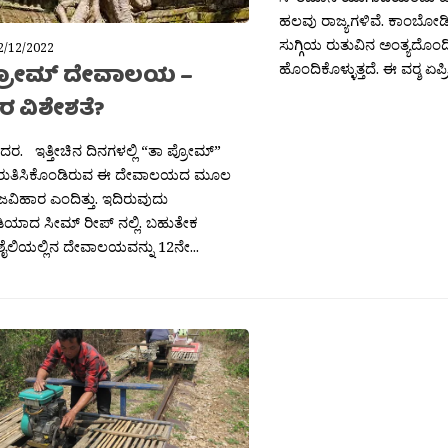
ಹಲವು ರಾಜ್ಯಗಳಿವೆ. ಕಾಂಬೋಡಿ
ಸುಗ್ಗಿಯ ರುತುವಿನ ಅಂತ್ಯದೊಂದ
2/12/2022
ಹೊಂದಿಕೊಳ್ಳುತ್ತದೆ. ಈ ವರ‍್ಶ ಏಪ್
್ರೋಮ್ ದೇವಾಲಯ –
ರ ವಿಶೇಶತೆ?
ಶಿದರ. ಇತ್ತೀಚಿನ ದಿನಗಳಲ್ಲಿ “ತಾ ಪ್ರೋಮ್”
ರುತಿಸಿಕೊಂಡಿರುವ ಈ ದೇವಾಲಯದ ಮೂಲ
ಜವಿಹಾರ ಎಂದಿತ್ತು. ಇದಿರುವುದು
ಯಾದ ಸೀಮ್ ರೀಪ್ ನಲ್ಲಿ. ಬಹುತೇಕ
ಲಿಯಲ್ಲಿನ ದೇವಾಲಯವನ್ನು 12ನೇ...