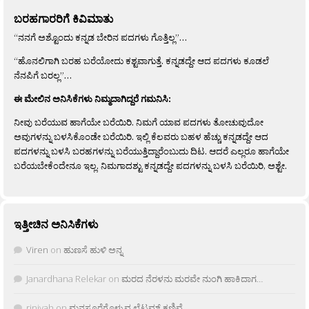
ಬರಹಗಾರರಿಗೆ ಕಿವಿಮಾತು
“ನನಗೆ ಅಶ್ಟೊಂದು ಕನ್ನಡ ಬೇರಿನ ಪದಗಳು ಗೊತ್ತಿಲ್ಲ”…
“ಹೊನಲಿಗಾಗಿ ಬರಹ ಬರೆಯೋದು ಕಶ್ಟವಾಗುತ್ತೆ. ಕನ್ನಡದ್ದೇ ಆದ ಪದಗಳು ಕೂಡಲೆ
ನೆನಪಿಗೆ ಬರಲ್ಲ”…
ಈ ಮೇಲಿನ ಅನಿಸಿಕೆಗಳು ನಿಮ್ಮದಾಗಿದ್ದರೆ ಗಮನಿಸಿ:
ನೀವು ಬರೆಯುವ ಹಾಗೆಯೇ ಬರೆಯಿರಿ. ನಿಮಗೆ ಯಾವ ಪದಗಳು ತೋಚುವುದೋ
ಅವುಗಳನ್ನು ಬಳಸಿಕೊಂಡೇ ಬರೆಯಿರಿ. ಇಲ್ಲಿ ಕೆಲವರು ಬಹಳ ಹೆಚ್ಚು ಕನ್ನಡದ್ದೇ ಆದ
ಪದಗಳನ್ನು ಬಳಸಿ ಬರಹಗಳನ್ನು ಬರೆಯುತ್ತಿದ್ದಾರೆಂಬುದು ದಿಟ. ಆದರೆ ಎಲ್ಲರೂ ಹಾಗೆಯೇ
ಬರೆಯಬೇಕೆಂದೇನೂ ಇಲ್ಲ. ನಿಮಗಾದಶ್ಟು ಕನ್ನಡದ್ದೇ ಪದಗಳನ್ನು ಬಳಸಿ ಬರೆಯಿರಿ, ಅಶ್ಟೇ.
ಇತ್ತೀಚಿನ ಅನಿಸಿಕೆಗಳು
Viren
on
ಹುಣಸೆ ಹುಳಿ ಅನ್ನ
Janardhana Relekar
on
ಮರದ ನೆರಳನು ಮರವೇ ನುಂಗಿ ಹಾಕಿದಾಗ…
rjnivah
on
ಮನಸೂರೆಗೊಳ್ಳುವ ಲೈಟ್ಲಮ್ ಕಣಿವೆ