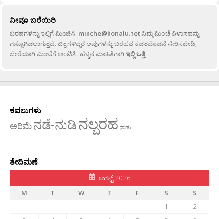
ನೀವೂ ಬರೆಯಿರಿ
ಬರಹಗಳನ್ನು ಇಲ್ಲಿಗೆ ಮಿಂಚಿಸಿ:
minche@honalu.net
ನಿಮ್ಮ ಮಿಂಚೆ ವಿಳಾಸವನ್ನು
ಗುಟ್ಟಾಗಿಡಲಾಗುತ್ತದೆ. ಚಿತ್ರಗಳಿದ್ದರೆ ಅವುಗಳನ್ನು ಬರಹದ ಕಡತದೊಡನೆ ಸೇರಿಸಬೇಡಿ,
ಬೇರೆಯಾಗಿ ಮಿಂಚೆಗೆ ಅಂಟಿಸಿ. ಹೆಚ್ಚಿನ ಮಾಹಿತಿಗಾಗಿ
ಇಲ್ಲಿ ಒತ್ತಿ
.
ಕವಲುಗಳು
ನಲ್ಬರಹ
ನಡೆ-ನುಡಿ
ಅರಿಮೆ
ನಾಡು
ತೇದಿಮಣೆ
ಆಗಸ್ಟ್ 2026
M
T
W
T
F
S
S
1
2