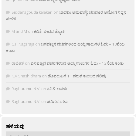
Siddanagouda kalakeri
on
ಬಾದಮಿ ಅಮವಾಸ್ಯೆ: ಚಬನೂರ ಅಮೋಗ ಸಿದ್ದನ
ಹೇಳಿಕೆ
M âñd M
on
ಕವಿತೆ: ಜೀವನ ಜ್ಯೋತಿ
C.P.Nagaraja
on
ಬಸವಣ್ಣನ ವಚನಗಳಿಂದ ಆಯ್ದ ಸಾಲುಗಳ ಓದು – 13ನೆಯ
ಕಂತು
ರಾಜೀವ್
on
ಬಸವಣ್ಣನ ವಚನಗಳಿಂದ ಆಯ್ದ ಸಾಲುಗಳ ಓದು – 13ನೆಯ ಕಂತು
K.V Shashidhara
on
ಹೊನಲುವಿಗೆ 11 ವರುಶ ತುಂಬಿದ ನಲಿವು
Raghuramu N.V.
on
ಕವಿತೆ: ಅವಳು
Raghuramu N.V.
on
ಹನಿಗವನಗಳು
ಹಳೆಯವು
ಹಳೆಯವು