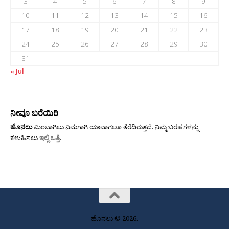
3
4
5
6
7
8
9
10
11
12
13
14
15
16
17
18
19
20
21
22
23
24
25
26
27
28
29
30
31
« Jul
ನೀವೂ ಬರೆಯಿರಿ
ಹೊನಲು
ಮಿಂಬಾಗಿಲು ನಿಮಗಾಗಿ ಯಾವಾಗಲೂ ತೆರೆದಿರುತ್ತದೆ. ನಿಮ್ಮ ಬರಹಗಳನ್ನು
ಕಳುಹಿಸಲು
ಇಲ್ಲಿ ಒತ್ತಿ
.
ಹೊನಲು © 2026.