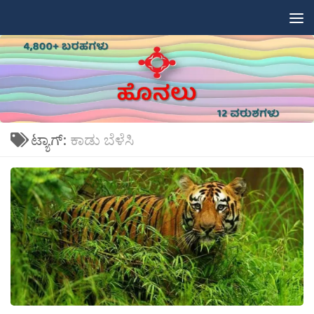
Skip to content
ಟ್ಯಾಗ್:
ಕಾಡು ಬೆಳೆಸಿ