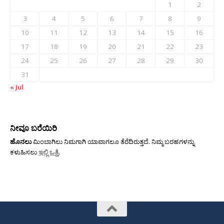
1
2
3
4
5
6
7
8
9
10
11
12
13
14
15
16
17
18
19
20
21
22
23
24
25
26
27
28
29
30
31
« Jul
ನೀವೂ ಬರೆಯಿರಿ
ಹೊನಲು
ಮಿಂಬಾಗಿಲು ನಿಮಗಾಗಿ ಯಾವಾಗಲೂ ತೆರೆದಿರುತ್ತದೆ. ನಿಮ್ಮ ಬರಹಗಳನ್ನು
ಕಳುಹಿಸಲು
ಇಲ್ಲಿ ಒತ್ತಿ
.