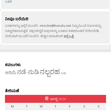
« Jul
ನೀವೂ ಬರೆಯಿರಿ
ಬರಹಗಳನ್ನು ಇಲ್ಲಿಗೆ ಮಿಂಚಿಸಿ:
minche@honalu.net
ನಿಮ್ಮ ಮಿಂಚೆ ವಿಳಾಸವನ್ನು
ಗುಟ್ಟಾಗಿಡಲಾಗುತ್ತದೆ. ಚಿತ್ರಗಳಿದ್ದರೆ ಅವುಗಳನ್ನು ಬರಹದ ಕಡತದೊಡನೆ ಸೇರಿಸಬೇಡಿ,
ಬೇರೆಯಾಗಿ ಮಿಂಚೆಗೆ ಅಂಟಿಸಿ. ಹೆಚ್ಚಿನ ಮಾಹಿತಿಗಾಗಿ
ಇಲ್ಲಿ ಒತ್ತಿ
.
ಕವಲುಗಳು
ನಲ್ಬರಹ
ನಡೆ-ನುಡಿ
ಅರಿಮೆ
ನಾಡು
ತೇದಿಮಣೆ
ಆಗಸ್ಟ್ 2026
M
T
W
T
F
S
S