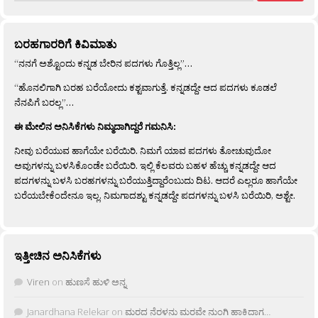
ಬರಹಗಾರರಿಗೆ ಕಿವಿಮಾತು
“ನನಗೆ ಅಶ್ಟೊಂದು ಕನ್ನಡ ಬೇರಿನ ಪದಗಳು ಗೊತ್ತಿಲ್ಲ”…
“ಹೊನಲಿಗಾಗಿ ಬರಹ ಬರೆಯೋದು ಕಶ್ಟವಾಗುತ್ತೆ. ಕನ್ನಡದ್ದೇ ಆದ ಪದಗಳು ಕೂಡಲೆ
ನೆನಪಿಗೆ ಬರಲ್ಲ”…
ಈ ಮೇಲಿನ ಅನಿಸಿಕೆಗಳು ನಿಮ್ಮದಾಗಿದ್ದರೆ ಗಮನಿಸಿ:
ನೀವು ಬರೆಯುವ ಹಾಗೆಯೇ ಬರೆಯಿರಿ. ನಿಮಗೆ ಯಾವ ಪದಗಳು ತೋಚುವುದೋ
ಅವುಗಳನ್ನು ಬಳಸಿಕೊಂಡೇ ಬರೆಯಿರಿ. ಇಲ್ಲಿ ಕೆಲವರು ಬಹಳ ಹೆಚ್ಚು ಕನ್ನಡದ್ದೇ ಆದ
ಪದಗಳನ್ನು ಬಳಸಿ ಬರಹಗಳನ್ನು ಬರೆಯುತ್ತಿದ್ದಾರೆಂಬುದು ದಿಟ. ಆದರೆ ಎಲ್ಲರೂ ಹಾಗೆಯೇ
ಬರೆಯಬೇಕೆಂದೇನೂ ಇಲ್ಲ. ನಿಮಗಾದಶ್ಟು ಕನ್ನಡದ್ದೇ ಪದಗಳನ್ನು ಬಳಸಿ ಬರೆಯಿರಿ, ಅಶ್ಟೇ.
ಇತ್ತೀಚಿನ ಅನಿಸಿಕೆಗಳು
Viren
on
ಹುಣಸೆ ಹುಳಿ ಅನ್ನ
Janardhana Relekar
on
ಮರದ ನೆರಳನು ಮರವೇ ನುಂಗಿ ಹಾಕಿದಾಗ…