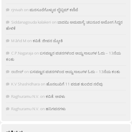
rjnivah
on
ಮನಸೂರೆಗೊಳ್ಳುವ ಲೈಟ್ಲಮ್ ಕಣಿವೆ
Siddanagouda kalakeri
on
ಬಾದಮಿ ಅಮವಾಸ್ಯೆ: ಚಬನೂರ ಅಮೋಗ ಸಿದ್ದನ
ಹೇಳಿಕೆ
M âñd M
on
ಕವಿತೆ: ಜೀವನ ಜ್ಯೋತಿ
C.P.Nagaraja
on
ಬಸವಣ್ಣನ ವಚನಗಳಿಂದ ಆಯ್ದ ಸಾಲುಗಳ ಓದು – 13ನೆಯ
ಕಂತು
ರಾಜೀವ್
on
ಬಸವಣ್ಣನ ವಚನಗಳಿಂದ ಆಯ್ದ ಸಾಲುಗಳ ಓದು – 13ನೆಯ ಕಂತು
K.V Shashidhara
on
ಹೊನಲುವಿಗೆ 11 ವರುಶ ತುಂಬಿದ ನಲಿವು
Raghuramu N.V.
on
ಕವಿತೆ: ಅವಳು
Raghuramu N.V.
on
ಹನಿಗವನಗಳು