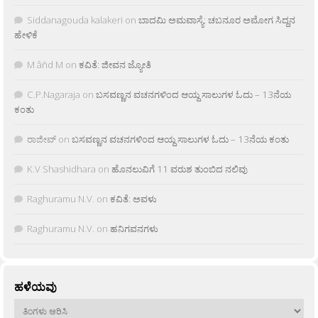
Siddanagouda kalakeri
on
ಬಾದಮಿ ಅಮವಾಸ್ಯೆ: ಚಬನೂರ ಅಮೋಗ ಸಿದ್ದನ
ಹೇಳಿಕೆ
M âñd M
on
ಕವಿತೆ: ಜೀವನ ಜ್ಯೋತಿ
C.P.Nagaraja
on
ಬಸವಣ್ಣನ ವಚನಗಳಿಂದ ಆಯ್ದ ಸಾಲುಗಳ ಓದು – 13ನೆಯ
ಕಂತು
ರಾಜೀವ್
on
ಬಸವಣ್ಣನ ವಚನಗಳಿಂದ ಆಯ್ದ ಸಾಲುಗಳ ಓದು – 13ನೆಯ ಕಂತು
K.V Shashidhara
on
ಹೊನಲುವಿಗೆ 11 ವರುಶ ತುಂಬಿದ ನಲಿವು
Raghuramu N.V.
on
ಕವಿತೆ: ಅವಳು
Raghuramu N.V.
on
ಹನಿಗವನಗಳು
ಹಳೆಯವು
ಹಳೆಯವು