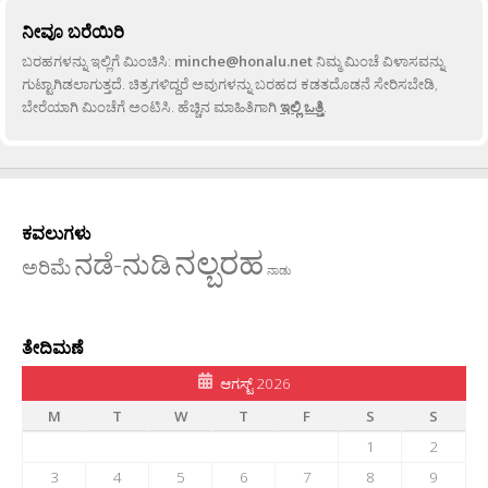
ನೀವೂ ಬರೆಯಿರಿ
ಬರಹಗಳನ್ನು ಇಲ್ಲಿಗೆ ಮಿಂಚಿಸಿ:
minche@honalu.net
ನಿಮ್ಮ ಮಿಂಚೆ ವಿಳಾಸವನ್ನು
ಗುಟ್ಟಾಗಿಡಲಾಗುತ್ತದೆ. ಚಿತ್ರಗಳಿದ್ದರೆ ಅವುಗಳನ್ನು ಬರಹದ ಕಡತದೊಡನೆ ಸೇರಿಸಬೇಡಿ,
ಬೇರೆಯಾಗಿ ಮಿಂಚೆಗೆ ಅಂಟಿಸಿ. ಹೆಚ್ಚಿನ ಮಾಹಿತಿಗಾಗಿ
ಇಲ್ಲಿ ಒತ್ತಿ
.
ಕವಲುಗಳು
ನಲ್ಬರಹ
ನಡೆ-ನುಡಿ
ಅರಿಮೆ
ನಾಡು
ತೇದಿಮಣೆ
ಆಗಸ್ಟ್ 2026
M
T
W
T
F
S
S
1
2
3
4
5
6
7
8
9