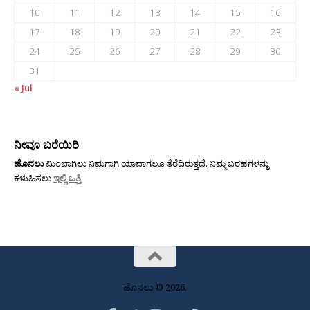
10
11
12
13
14
15
16
17
18
19
20
21
22
23
24
25
26
27
28
29
30
31
« Jul
ನೀವೂ ಬರೆಯಿರಿ
ಹೊನಲು
ಮಿಂಬಾಗಿಲು ನಿಮಗಾಗಿ ಯಾವಾಗಲೂ ತೆರೆದಿರುತ್ತದೆ. ನಿಮ್ಮ ಬರಹಗಳನ್ನು
ಕಳುಹಿಸಲು
ಇಲ್ಲಿ ಒತ್ತಿ
.
ಹೊನಲು © 2026.