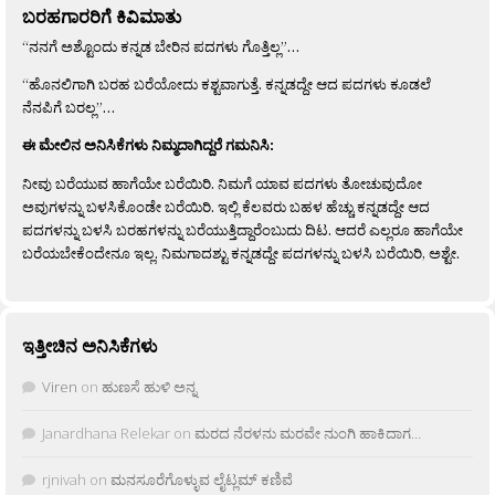
ಬರಹಗಾರರಿಗೆ ಕಿವಿಮಾತು
“ನನಗೆ ಅಶ್ಟೊಂದು ಕನ್ನಡ ಬೇರಿನ ಪದಗಳು ಗೊತ್ತಿಲ್ಲ”…
“ಹೊನಲಿಗಾಗಿ ಬರಹ ಬರೆಯೋದು ಕಶ್ಟವಾಗುತ್ತೆ. ಕನ್ನಡದ್ದೇ ಆದ ಪದಗಳು ಕೂಡಲೆ
ನೆನಪಿಗೆ ಬರಲ್ಲ”…
ಈ ಮೇಲಿನ ಅನಿಸಿಕೆಗಳು ನಿಮ್ಮದಾಗಿದ್ದರೆ ಗಮನಿಸಿ:
ನೀವು ಬರೆಯುವ ಹಾಗೆಯೇ ಬರೆಯಿರಿ. ನಿಮಗೆ ಯಾವ ಪದಗಳು ತೋಚುವುದೋ
ಅವುಗಳನ್ನು ಬಳಸಿಕೊಂಡೇ ಬರೆಯಿರಿ. ಇಲ್ಲಿ ಕೆಲವರು ಬಹಳ ಹೆಚ್ಚು ಕನ್ನಡದ್ದೇ ಆದ
ಪದಗಳನ್ನು ಬಳಸಿ ಬರಹಗಳನ್ನು ಬರೆಯುತ್ತಿದ್ದಾರೆಂಬುದು ದಿಟ. ಆದರೆ ಎಲ್ಲರೂ ಹಾಗೆಯೇ
ಬರೆಯಬೇಕೆಂದೇನೂ ಇಲ್ಲ. ನಿಮಗಾದಶ್ಟು ಕನ್ನಡದ್ದೇ ಪದಗಳನ್ನು ಬಳಸಿ ಬರೆಯಿರಿ, ಅಶ್ಟೇ.
ಇತ್ತೀಚಿನ ಅನಿಸಿಕೆಗಳು
Viren
on
ಹುಣಸೆ ಹುಳಿ ಅನ್ನ
Janardhana Relekar
on
ಮರದ ನೆರಳನು ಮರವೇ ನುಂಗಿ ಹಾಕಿದಾಗ…
rjnivah
on
ಮನಸೂರೆಗೊಳ್ಳುವ ಲೈಟ್ಲಮ್ ಕಣಿವೆ