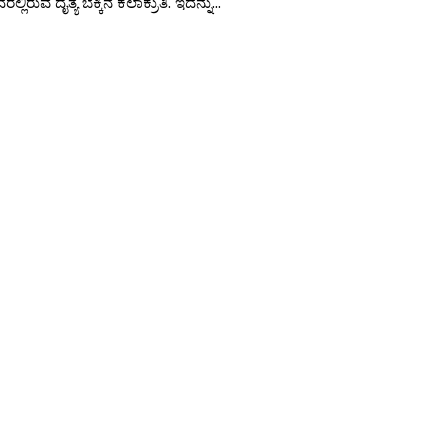
ಲಿರುವ ದೈತ್ಯ ಬೆಕ್ಕಿನ ಕಲಾಕ್ರುತಿ. ಇದನ್ನು...