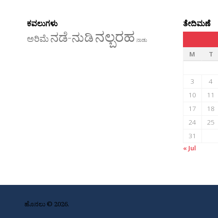
ಕವಲುಗಳು
ತೇದಿಮಣೆ
ನಲ್ಬರಹ
ನಡೆ-ನುಡಿ
ಅರಿಮೆ
ನಾಡು
M
T
3
4
10
11
17
18
24
25
31
« Jul
ಹೊನಲು © 2026.