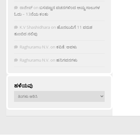
ರಾಜೀವ್
on
ಬಸವಣ್ಣನ ವಚನಗಳಿಂದ ಆಯ್ದ ಸಾಲುಗಳ
ಓದು – 13ನೆಯ ಕಂತು
K.V Shashidhara
on
ಹೊನಲುವಿಗೆ 11 ವರುಶ
ತುಂಬಿದ ನಲಿವು
Raghuramu N.V.
on
ಕವಿತೆ: ಅವಳು
Raghuramu N.V.
on
ಹನಿಗವನಗಳು
ಹಳೆಯವು
ಹಳೆಯವು