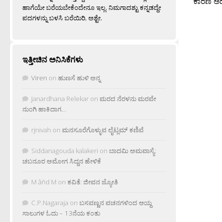
ಕಾರಣ ಅದರಲ್
ಹಾಗೆಯೇ ಬರೆಯಬೇಕೆಂದೇನೂ ಇಲ್ಲ. ನಿಮಗಾದಶ್ಟು ಕನ್ನಡದ್ದೇ
ಪದಗಳನ್ನು ಬಳಸಿ ಬರೆಯಿರಿ, ಅಶ್ಟೇ.
ಇತ್ತೀಚಿನ ಅನಿಸಿಕೆಗಳು
Viren
on
ಹುಣಸೆ ಹುಳಿ ಅನ್ನ
Janardhana Relekar
on
ಮರದ ನೆರಳನು ಮರವೇ
ನುಂಗಿ ಹಾಕಿದಾಗ…
rjnivah
on
ಮನಸೂರೆಗೊಳ್ಳುವ ಲೈಟ್ಲಮ್ ಕಣಿವೆ
Siddanagouda kalakeri
on
ಬಾದಮಿ ಅಮವಾಸ್ಯೆ:
ಚಬನೂರ ಅಮೋಗ ಸಿದ್ದನ ಹೇಳಿಕೆ
M âñd M
on
ಕವಿತೆ: ಜೀವನ ಜ್ಯೋತಿ
C.P.Nagaraja
on
ಬಸವಣ್ಣನ ವಚನಗಳಿಂದ ಆಯ್ದ
ಸಾಲುಗಳ ಓದು – 13ನೆಯ ಕಂತು