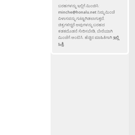
ಬರಹಗಳನ್ನು ಇಲ್ಲಿಗೆ ಮಿಂಚಿಸಿ:
minche@honalu.net
ನಿಮ್ಮ ಮಿಂಚೆ
ವಿಳಾಸವನ್ನು ಗುಟ್ಟಾಗಿಡಲಾಗುತ್ತದೆ.
ಚಿತ್ರಗಳಿದ್ದರೆ ಅವುಗಳನ್ನು ಬರಹದ
ಕಡತದೊಡನೆ ಸೇರಿಸಬೇಡಿ, ಬೇರೆಯಾಗಿ
ಮಿಂಚೆಗೆ ಅಂಟಿಸಿ. ಹೆಚ್ಚಿನ ಮಾಹಿತಿಗಾಗಿ
ಇಲ್ಲಿ
ಒತ್ತಿ
.