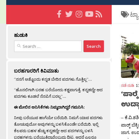
ಟ್ಯ
ಹುಡುಕಿ
Search
for:
ಬರಹಗಾರರಿಗೆ ಕಿವಿಮಾತು
“ನನಗೆ ಅಶ್ಟೊಂದು ಕನ್ನಡ ಬೇರಿನ ಪದಗಳು ಗೊತ್ತಿಲ್ಲ”…
ನಡೆ-ನುಡಿ
1
“ಹೊನಲಿಗಾಗಿ ಬರಹ ಬರೆಯೋದು ಕಶ್ಟವಾಗುತ್ತೆ. ಕನ್ನಡದ್ದೇ ಆದ
‘ಪಾರ‍
ಪದಗಳು ಕೂಡಲೆ ನೆನಪಿಗೆ ಬರಲ್ಲ”…
ಉದ್
ಈ ಮೇಲಿನ ಅನಿಸಿಕೆಗಳು ನಿಮ್ಮದಾಗಿದ್ದರೆ ಗಮನಿಸಿ:
– ಕೆ.ವಿ.
ನೀವು ಬರೆಯುವ ಹಾಗೆಯೇ ಬರೆಯಿರಿ. ನಿಮಗೆ ಯಾವ ಪದಗಳು
ತೋಚುವುದೋ ಅವುಗಳನ್ನು ಬಳಸಿಕೊಂಡೇ ಬರೆಯಿರಿ. ಇಲ್ಲಿ
ಪಾರ‍್ಕ್ ಬೆ
ಕೆಲವರು ಬಹಳ ಹೆಚ್ಚು ಕನ್ನಡದ್ದೇ ಆದ ಪದಗಳನ್ನು ಬಳಸಿ
ಜಾಗ. ಉದ್ಯ
ಬರಹಗಳನ್ನು ಬರೆಯುತ್ತಿದ್ದಾರೆಂಬುದು ದಿಟ. ಆದರೆ ಎಲ್ಲರೂ