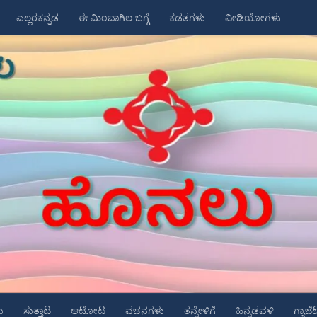
ಎಲ್ಲರಕನ್ನಡ
ಈ ಮಿಂಬಾಗಿಲ ಬಗ್ಗೆ
ಕಡತಗಳು
ವೀಡಿಯೋಗಳು
ು
ಸುತ್ತಾಟ
ಆಟೋಟ
ವಚನಗಳು
ತನ್ನೇಳಿಗೆ
ಹಿನ್ನಡವಳಿ
ಗ್ಯಾಜೆ