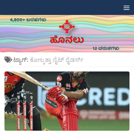
Skip to content
ಟ್ಯಾಗ್:
ಕೋಲ್ಕತ್ತಾ ನೈಟ್ ರೈಡರ್ಸ್