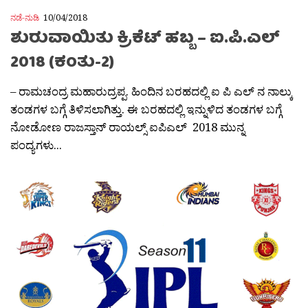
ನಡೆ-ನುಡಿ
10/04/2018
ಶುರುವಾಯಿತು ಕ್ರಿಕೆಟ್ ಹಬ್ಬ – ಐ.ಪಿ.ಎಲ್
2018 (ಕಂತು-2)
– ರಾಮಚಂದ್ರ ಮಹಾರುದ್ರಪ್ಪ. ಹಿಂದಿನ ಬರಹದಲ್ಲಿ ಐ ಪಿ ಎಲ್ ನ ನಾಲ್ಕು
ತಂಡಗಳ ಬಗ್ಗೆ ತಿಳಿಸಲಾಗಿತ್ತು. ಈ ಬರಹದಲ್ಲಿ ಇನ್ನುಳಿದ ತಂಡಗಳ ಬಗ್ಗೆ
ನೋಡೋಣ ರಾಜಸ್ತಾನ್ ರಾಯಲ್ಸ್ ಐಪಿಎಲ್ 2018 ಮುನ್ನ
ಪಂದ್ಯಗಳು...