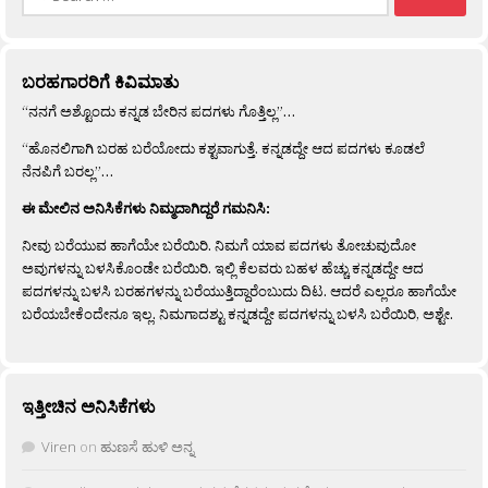
for:
ಬರಹಗಾರರಿಗೆ ಕಿವಿಮಾತು
“ನನಗೆ ಅಶ್ಟೊಂದು ಕನ್ನಡ ಬೇರಿನ ಪದಗಳು ಗೊತ್ತಿಲ್ಲ”…
“ಹೊನಲಿಗಾಗಿ ಬರಹ ಬರೆಯೋದು ಕಶ್ಟವಾಗುತ್ತೆ. ಕನ್ನಡದ್ದೇ ಆದ ಪದಗಳು ಕೂಡಲೆ
ನೆನಪಿಗೆ ಬರಲ್ಲ”…
ಈ ಮೇಲಿನ ಅನಿಸಿಕೆಗಳು ನಿಮ್ಮದಾಗಿದ್ದರೆ ಗಮನಿಸಿ:
ನೀವು ಬರೆಯುವ ಹಾಗೆಯೇ ಬರೆಯಿರಿ. ನಿಮಗೆ ಯಾವ ಪದಗಳು ತೋಚುವುದೋ
ಅವುಗಳನ್ನು ಬಳಸಿಕೊಂಡೇ ಬರೆಯಿರಿ. ಇಲ್ಲಿ ಕೆಲವರು ಬಹಳ ಹೆಚ್ಚು ಕನ್ನಡದ್ದೇ ಆದ
ಪದಗಳನ್ನು ಬಳಸಿ ಬರಹಗಳನ್ನು ಬರೆಯುತ್ತಿದ್ದಾರೆಂಬುದು ದಿಟ. ಆದರೆ ಎಲ್ಲರೂ ಹಾಗೆಯೇ
ಬರೆಯಬೇಕೆಂದೇನೂ ಇಲ್ಲ. ನಿಮಗಾದಶ್ಟು ಕನ್ನಡದ್ದೇ ಪದಗಳನ್ನು ಬಳಸಿ ಬರೆಯಿರಿ, ಅಶ್ಟೇ.
ಇತ್ತೀಚಿನ ಅನಿಸಿಕೆಗಳು
Viren
on
ಹುಣಸೆ ಹುಳಿ ಅನ್ನ