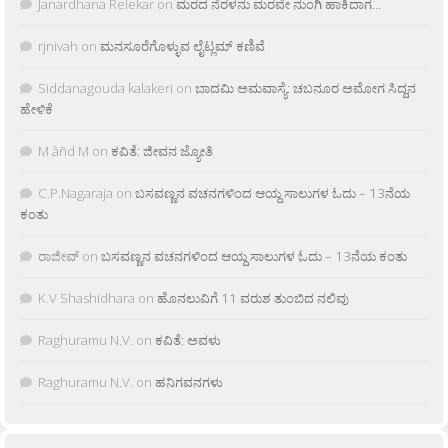
Janardhana Relekar
on
ಮರದ ನೆರಳನು ಮರವೇ ನುಂಗಿ ಹಾಕಿದಾಗ…
rjnivah
on
ಮನಸೂರೆಗೊಳ್ಳುವ ಲೈಟ್ಲಮ್ ಕಣಿವೆ
Siddanagouda kalakeri
on
ಬಾದಮಿ ಅಮವಾಸ್ಯೆ: ಚಬನೂರ ಅಮೋಗ ಸಿದ್ದನ
ಹೇಳಿಕೆ
M âñd M
on
ಕವಿತೆ: ಜೀವನ ಜ್ಯೋತಿ
C.P.Nagaraja
on
ಬಸವಣ್ಣನ ವಚನಗಳಿಂದ ಆಯ್ದ ಸಾಲುಗಳ ಓದು – 13ನೆಯ
ಕಂತು
ರಾಜೀವ್
on
ಬಸವಣ್ಣನ ವಚನಗಳಿಂದ ಆಯ್ದ ಸಾಲುಗಳ ಓದು – 13ನೆಯ ಕಂತು
K.V Shashidhara
on
ಹೊನಲುವಿಗೆ 11 ವರುಶ ತುಂಬಿದ ನಲಿವು
Raghuramu N.V.
on
ಕವಿತೆ: ಅವಳು
Raghuramu N.V.
on
ಹನಿಗವನಗಳು