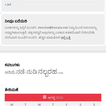
« Jul
ನೀವೂ ಬರೆಯಿರಿ
ಬರಹಗಳನ್ನು ಇಲ್ಲಿಗೆ ಮಿಂಚಿಸಿ:
minche@honalu.net
ನಿಮ್ಮ ಮಿಂಚೆ ವಿಳಾಸವನ್ನು
ಗುಟ್ಟಾಗಿಡಲಾಗುತ್ತದೆ. ಚಿತ್ರಗಳಿದ್ದರೆ ಅವುಗಳನ್ನು ಬರಹದ ಕಡತದೊಡನೆ ಸೇರಿಸಬೇಡಿ,
ಬೇರೆಯಾಗಿ ಮಿಂಚೆಗೆ ಅಂಟಿಸಿ. ಹೆಚ್ಚಿನ ಮಾಹಿತಿಗಾಗಿ
ಇಲ್ಲಿ ಒತ್ತಿ
.
ಕವಲುಗಳು
ನಲ್ಬರಹ
ನಡೆ-ನುಡಿ
ಅರಿಮೆ
ನಾಡು
ತೇದಿಮಣೆ
ಆಗಸ್ಟ್ 2026
M
T
W
T
F
S
S