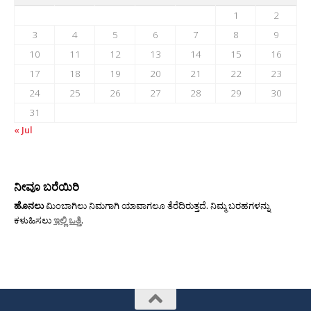
1
2
3
4
5
6
7
8
9
10
11
12
13
14
15
16
17
18
19
20
21
22
23
24
25
26
27
28
29
30
31
« Jul
ನೀವೂ ಬರೆಯಿರಿ
ಹೊನಲು
ಮಿಂಬಾಗಿಲು ನಿಮಗಾಗಿ ಯಾವಾಗಲೂ ತೆರೆದಿರುತ್ತದೆ. ನಿಮ್ಮ ಬರಹಗಳನ್ನು
ಕಳುಹಿಸಲು
ಇಲ್ಲಿ ಒತ್ತಿ
.