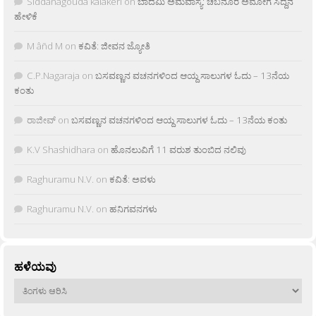
Siddanagouda kalakeri
on
ಬಾದಮಿ ಅಮವಾಸ್ಯೆ: ಚಬನೂರ ಅಮೋಗ ಸಿದ್ದನ
ಹೇಳಿಕೆ
M âñd M
on
ಕವಿತೆ: ಜೀವನ ಜ್ಯೋತಿ
C.P.Nagaraja
on
ಬಸವಣ್ಣನ ವಚನಗಳಿಂದ ಆಯ್ದ ಸಾಲುಗಳ ಓದು – 13ನೆಯ
ಕಂತು
ರಾಜೀವ್
on
ಬಸವಣ್ಣನ ವಚನಗಳಿಂದ ಆಯ್ದ ಸಾಲುಗಳ ಓದು – 13ನೆಯ ಕಂತು
K.V Shashidhara
on
ಹೊನಲುವಿಗೆ 11 ವರುಶ ತುಂಬಿದ ನಲಿವು
Raghuramu N.V.
on
ಕವಿತೆ: ಅವಳು
Raghuramu N.V.
on
ಹನಿಗವನಗಳು
ಹಳೆಯವು
ಹಳೆಯವು