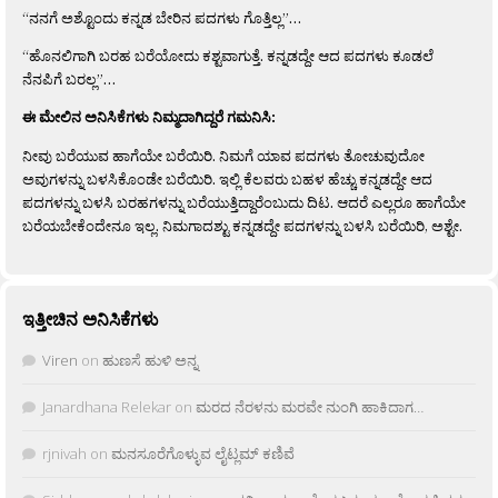
“ನನಗೆ ಅಶ್ಟೊಂದು ಕನ್ನಡ ಬೇರಿನ ಪದಗಳು ಗೊತ್ತಿಲ್ಲ”…
“ಹೊನಲಿಗಾಗಿ ಬರಹ ಬರೆಯೋದು ಕಶ್ಟವಾಗುತ್ತೆ. ಕನ್ನಡದ್ದೇ ಆದ ಪದಗಳು ಕೂಡಲೆ
ನೆನಪಿಗೆ ಬರಲ್ಲ”…
ಈ ಮೇಲಿನ ಅನಿಸಿಕೆಗಳು ನಿಮ್ಮದಾಗಿದ್ದರೆ ಗಮನಿಸಿ:
ನೀವು ಬರೆಯುವ ಹಾಗೆಯೇ ಬರೆಯಿರಿ. ನಿಮಗೆ ಯಾವ ಪದಗಳು ತೋಚುವುದೋ
ಅವುಗಳನ್ನು ಬಳಸಿಕೊಂಡೇ ಬರೆಯಿರಿ. ಇಲ್ಲಿ ಕೆಲವರು ಬಹಳ ಹೆಚ್ಚು ಕನ್ನಡದ್ದೇ ಆದ
ಪದಗಳನ್ನು ಬಳಸಿ ಬರಹಗಳನ್ನು ಬರೆಯುತ್ತಿದ್ದಾರೆಂಬುದು ದಿಟ. ಆದರೆ ಎಲ್ಲರೂ ಹಾಗೆಯೇ
ಬರೆಯಬೇಕೆಂದೇನೂ ಇಲ್ಲ. ನಿಮಗಾದಶ್ಟು ಕನ್ನಡದ್ದೇ ಪದಗಳನ್ನು ಬಳಸಿ ಬರೆಯಿರಿ, ಅಶ್ಟೇ.
ಇತ್ತೀಚಿನ ಅನಿಸಿಕೆಗಳು
Viren
on
ಹುಣಸೆ ಹುಳಿ ಅನ್ನ
Janardhana Relekar
on
ಮರದ ನೆರಳನು ಮರವೇ ನುಂಗಿ ಹಾಕಿದಾಗ…
rjnivah
on
ಮನಸೂರೆಗೊಳ್ಳುವ ಲೈಟ್ಲಮ್ ಕಣಿವೆ