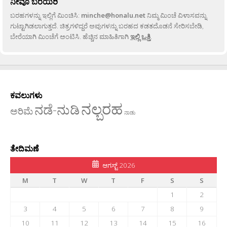
ನೀವೂ ಬರೆಯಿರಿ
ಬರಹಗಳನ್ನು ಇಲ್ಲಿಗೆ ಮಿಂಚಿಸಿ:
minche@honalu.net
ನಿಮ್ಮ ಮಿಂಚೆ ವಿಳಾಸವನ್ನು
ಗುಟ್ಟಾಗಿಡಲಾಗುತ್ತದೆ. ಚಿತ್ರಗಳಿದ್ದರೆ ಅವುಗಳನ್ನು ಬರಹದ ಕಡತದೊಡನೆ ಸೇರಿಸಬೇಡಿ,
ಬೇರೆಯಾಗಿ ಮಿಂಚೆಗೆ ಅಂಟಿಸಿ. ಹೆಚ್ಚಿನ ಮಾಹಿತಿಗಾಗಿ
ಇಲ್ಲಿ ಒತ್ತಿ
.
ಕವಲುಗಳು
ನಲ್ಬರಹ
ನಡೆ-ನುಡಿ
ಅರಿಮೆ
ನಾಡು
ತೇದಿಮಣೆ
ಆಗಸ್ಟ್ 2026
M
T
W
T
F
S
S
1
2
3
4
5
6
7
8
9
10
11
12
13
14
15
16