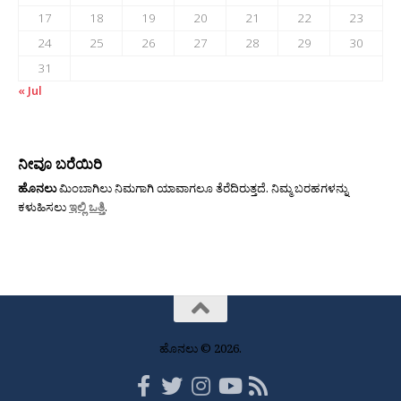
17
18
19
20
21
22
23
24
25
26
27
28
29
30
31
« Jul
ನೀವೂ ಬರೆಯಿರಿ
ಹೊನಲು
ಮಿಂಬಾಗಿಲು ನಿಮಗಾಗಿ ಯಾವಾಗಲೂ ತೆರೆದಿರುತ್ತದೆ. ನಿಮ್ಮ ಬರಹಗಳನ್ನು
ಕಳುಹಿಸಲು
ಇಲ್ಲಿ ಒತ್ತಿ
.
ಹೊನಲು © 2026.