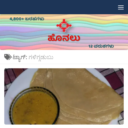
Skip to content
ಟ್ಯಾಗ್:
ಗಳಿಗ್ಗಡುಬು