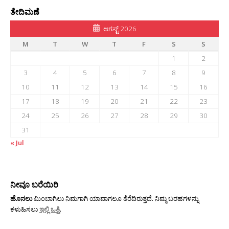
ತೇದಿಮಣೆ
ಆಗಸ್ಟ್ 2026
M
T
W
T
F
S
S
1
2
3
4
5
6
7
8
9
10
11
12
13
14
15
16
17
18
19
20
21
22
23
24
25
26
27
28
29
30
31
« Jul
ನೀವೂ ಬರೆಯಿರಿ
ಹೊನಲು
ಮಿಂಬಾಗಿಲು ನಿಮಗಾಗಿ ಯಾವಾಗಲೂ ತೆರೆದಿರುತ್ತದೆ. ನಿಮ್ಮ ಬರಹಗಳನ್ನು
ಕಳುಹಿಸಲು
ಇಲ್ಲಿ ಒತ್ತಿ
.