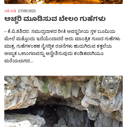
ನಡೆ-ನುಡಿ
27/09/2021
ಅಚ್ಚರಿ ಮೂಡಿಸುವ ಬೇಲಂ ಗುಹೆಗಳು
– ಕೆ.ವಿ.ಶಶಿದರ. ಸಮುದ್ರದಾಳದ ರೀತಿ ಅವರ‍್ಣನೀಯ ಸ್ತಳ ಬೂಮಿಯ
ಮೇಲೆ ಮತ್ತೊಂದು ಇದೆಯೆಂದಾದರೆ ಅದು ಮಾಂತ್ರಿಕ ಗುಣದ ಗುಹೆಗಳು
ಮಾತ್ರ. ಗುಹೆಗಳಂತಹ ನೈಸರ‍್ಗಿಕ ರಚನೆಗಳು ಹುದುಗಿರುವ ಕತ್ತಲೆಯ
ಅಜ್ನಾತ ಒಳಾಂಗಣವನ್ನು ಅನ್ವೇಶಿಸುವುದು ಕಂಡಿತವಾಗಿಯೂ
ಮರೆಯಲಾಗದ...