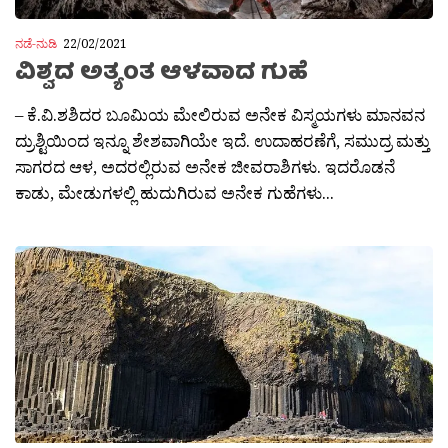
ನಡೆ-ನುಡಿ
22/02/2021
ವಿಶ್ವದ ಅತ್ಯಂತ ಆಳವಾದ ಗುಹೆ
– ಕೆ.ವಿ.ಶಶಿದರ ಬೂಮಿಯ ಮೇಲಿರುವ ಅನೇಕ ವಿಸ್ಮಯಗಳು ಮಾನವನ
ದ್ರುಶ್ಟಿಯಿಂದ ಇನ್ನೂ ಶೇಶವಾಗಿಯೇ ಇದೆ. ಉದಾಹರಣೆಗೆ, ಸಮುದ್ರ ಮತ್ತು
ಸಾಗರದ ಆಳ, ಅದರಲ್ಲಿರುವ ಅನೇಕ ಜೀವರಾಶಿಗಳು. ಇದರೊಡನೆ
ಕಾಡು, ಮೇಡುಗಳಲ್ಲಿ ಹುದುಗಿರುವ ಅನೇಕ ಗುಹೆಗಳು...