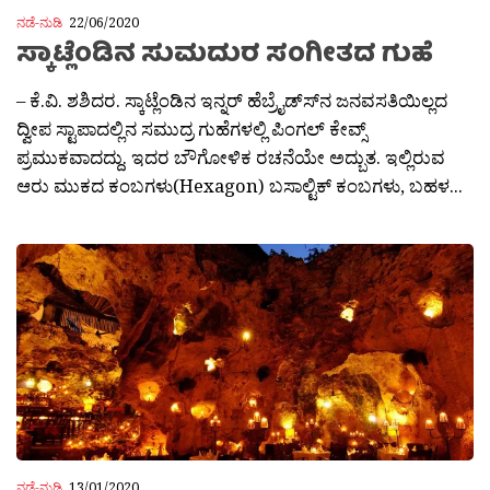
ನಡೆ-ನುಡಿ
22/06/2020
ಸ್ಕಾಟ್ಲೆಂಡಿನ ಸುಮದುರ ಸಂಗೀತದ ಗುಹೆ
– ಕೆ.ವಿ. ಶಶಿದರ. ಸ್ಕಾಟ್ಲೆಂಡಿನ ಇನ್ನರ್ ಹೆಬ್ರೈಡ್ಸ್‍ನ ಜನವಸತಿಯಿಲ್ಲದ
ದ್ವೀಪ ಸ್ಟಾಪಾದಲ್ಲಿನ ಸಮುದ್ರ ಗುಹೆಗಳಲ್ಲಿ ಪಿಂಗಲ್ ಕೇವ್ಸ್
ಪ್ರಮುಕವಾದದ್ದು. ಇದರ ಬೌಗೋಳಿಕ ರಚನೆಯೇ ಅದ್ಬುತ. ಇಲ್ಲಿರುವ
ಆರು ಮುಕದ ಕಂಬಗಳು(Hexagon) ಬಸಾಲ್ಟಿಕ್ ಕಂಬಗಳು, ಬಹಳ...
ನಡೆ-ನುಡಿ
13/01/2020