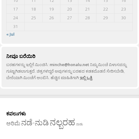
10
11
12
13
14
15
16
17
18
19
20
21
22
23
24
25
26
27
28
29
30
31
« Jul
ನೀವೂ ಬರೆಯಿರಿ
ಬರಹಗಳನ್ನು ಇಲ್ಲಿಗೆ ಮಿಂಚಿಸಿ:
minche@honalu.net
ನಿಮ್ಮ ಮಿಂಚೆ ವಿಳಾಸವನ್ನು
ಗುಟ್ಟಾಗಿಡಲಾಗುತ್ತದೆ. ಚಿತ್ರಗಳಿದ್ದರೆ ಅವುಗಳನ್ನು ಬರಹದ ಕಡತದೊಡನೆ ಸೇರಿಸಬೇಡಿ,
ಬೇರೆಯಾಗಿ ಮಿಂಚೆಗೆ ಅಂಟಿಸಿ. ಹೆಚ್ಚಿನ ಮಾಹಿತಿಗಾಗಿ
ಇಲ್ಲಿ ಒತ್ತಿ
.
ಕವಲುಗಳು
ನಲ್ಬರಹ
ನಡೆ-ನುಡಿ
ಅರಿಮೆ
ನಾಡು