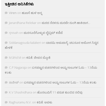
ಇತ್ತೀಚಿನ ಅನಿಸಿಕೆಗಳು
Viren
on
ಹುಣಸೆ ಹುಳಿ ಅನ್ನ
Janardhana Relekar
on
ಮರದ ನೆರಳನು ಮರವೇ ನುಂಗಿ ಹಾಕಿದಾಗ…
rjnivah
on
ಮನಸೂರೆಗೊಳ್ಳುವ ಲೈಟ್ಲಮ್ ಕಣಿವೆ
Siddanagouda kalakeri
on
ಬಾದಮಿ ಅಮವಾಸ್ಯೆ: ಚಬನೂರ ಅಮೋಗ ಸಿದ್ದನ
ಹೇಳಿಕೆ
M âñd M
on
ಕವಿತೆ: ಜೀವನ ಜ್ಯೋತಿ
C.P.Nagaraja
on
ಬಸವಣ್ಣನ ವಚನಗಳಿಂದ ಆಯ್ದ ಸಾಲುಗಳ ಓದು – 13ನೆಯ
ಕಂತು
ರಾಜೀವ್
on
ಬಸವಣ್ಣನ ವಚನಗಳಿಂದ ಆಯ್ದ ಸಾಲುಗಳ ಓದು – 13ನೆಯ ಕಂತು
K.V Shashidhara
on
ಹೊನಲುವಿಗೆ 11 ವರುಶ ತುಂಬಿದ ನಲಿವು
Raghuramu N.V.
on
ಕವಿತೆ: ಅವಳು