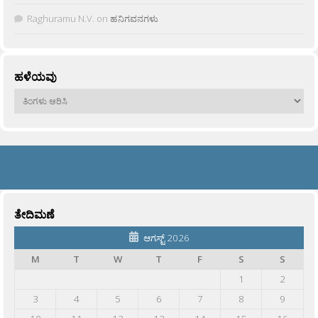
Raghuramu N.V.
on
ಹನಿಗವನಗಳು
ಹಳೆಯವು
ಹಳೆಯವು
ತೇದಿಮಣೆ
ಆಗಸ್ಟ್ 2026
M
T
W
T
F
S
S
1
2
3
4
5
6
7
8
9