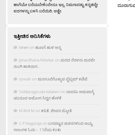
ಹಾಗೆಯೇ ಬರೆಯಬೇಕೆಂದೇನೂ ಇಲ್ಲ. ನಿಮಗಾದಶ್ಟು ಕನ್ನಡದ್ದೇ
ದೂರಾಗುವುದ
ಪದಗಳನ್ನು ಬಳಸಿ ಬರೆಯಿರಿ, ಅಶ್ಟೇ.
ಇತ್ತೀಚಿನ ಅನಿಸಿಕೆಗಳು
Viren
on
ಹುಣಸೆ ಹುಳಿ ಅನ್ನ
Janardhana Relekar
on
ಮರದ ನೆರಳನು ಮರವೇ
ನುಂಗಿ ಹಾಕಿದಾಗ…
rjnivah
on
ಮನಸೂರೆಗೊಳ್ಳುವ ಲೈಟ್ಲಮ್ ಕಣಿವೆ
Siddanagouda kalakeri
on
ಬಾದಮಿ ಅಮವಾಸ್ಯೆ:
ಚಬನೂರ ಅಮೋಗ ಸಿದ್ದನ ಹೇಳಿಕೆ
M âñd M
on
ಕವಿತೆ: ಜೀವನ ಜ್ಯೋತಿ
C.P.Nagaraja
on
ಬಸವಣ್ಣನ ವಚನಗಳಿಂದ ಆಯ್ದ
ಸಾಲುಗಳ ಓದು – 13ನೆಯ ಕಂತು