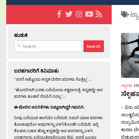
ಟ್ಯ
ಹುಡುಕಿ
Search
for:
ಬರಹಗಾರರಿಗೆ ಕಿವಿಮಾತು
“ನನಗೆ ಅಶ್ಟೊಂದು ಕನ್ನಡ ಬೇರಿನ ಪದಗಳು ಗೊತ್ತಿಲ್ಲ”…
ನಲ್ಬರಹ
19
“ಹೊನಲಿಗಾಗಿ ಬರಹ ಬರೆಯೋದು ಕಶ್ಟವಾಗುತ್ತೆ. ಕನ್ನಡದ್ದೇ ಆದ
ಸ್ನೇ
ಪದಗಳು ಕೂಡಲೆ ನೆನಪಿಗೆ ಬರಲ್ಲ”…
– ವಿನು ರ
ಈ ಮೇಲಿನ ಅನಿಸಿಕೆಗಳು ನಿಮ್ಮದಾಗಿದ್ದರೆ ಗಮನಿಸಿ:
ಸಾಂತ್ವನಿಸ
ನೀವು ಬರೆಯುವ ಹಾಗೆಯೇ ಬರೆಯಿರಿ. ನಿಮಗೆ ಯಾವ ಪದಗಳು
ಸಂಬ್ರಮಿಸ
ತೋಚುವುದೋ ಅವುಗಳನ್ನು ಬಳಸಿಕೊಂಡೇ ಬರೆಯಿರಿ. ಇಲ್ಲಿ
ಕಾರಣ ಬೇಡದ
ಕೆಲವರು ಬಹಳ ಹೆಚ್ಚು ಕನ್ನಡದ್ದೇ ಆದ ಪದಗಳನ್ನು ಬಳಸಿ
ಬಿಡುವುದಲ್
ಬರಹಗಳನ್ನು ಬರೆಯುತ್ತಿದ್ದಾರೆಂಬುದು ದಿಟ. ಆದರೆ ಎಲ್ಲರೂ