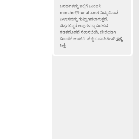
ಬರಹಗಳನ್ನು ಇಲ್ಲಿಗೆ ಮಿಂಚಿಸಿ:
minche@honalu.net
ನಿಮ್ಮ ಮಿಂಚೆ
ವಿಳಾಸವನ್ನು ಗುಟ್ಟಾಗಿಡಲಾಗುತ್ತದೆ.
ಚಿತ್ರಗಳಿದ್ದರೆ ಅವುಗಳನ್ನು ಬರಹದ
ಕಡತದೊಡನೆ ಸೇರಿಸಬೇಡಿ, ಬೇರೆಯಾಗಿ
ಮಿಂಚೆಗೆ ಅಂಟಿಸಿ. ಹೆಚ್ಚಿನ ಮಾಹಿತಿಗಾಗಿ
ಇಲ್ಲಿ
ಒತ್ತಿ
.