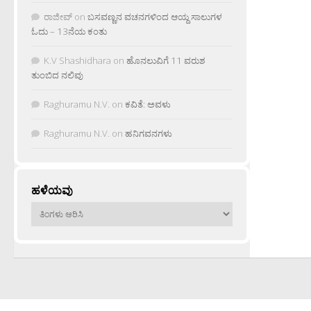
ರಾಜೀವ್
on
ಬಸವಣ್ಣನ ವಚನಗಳಿಂದ ಆಯ್ದ ಸಾಲುಗಳ
ಓದು – 13ನೆಯ ಕಂತು
K.V Shashidhara
on
ಹೊನಲುವಿಗೆ 11 ವರುಶ
ತುಂಬಿದ ನಲಿವು
Raghuramu N.V.
on
ಕವಿತೆ: ಅವಳು
Raghuramu N.V.
on
ಹನಿಗವನಗಳು
ಹಳೆಯವು
ಹಳೆಯವು