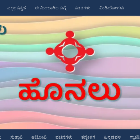
ಎಲ್ಲರಕನ್ನಡ
ಈ ಮಿಂಬಾಗಿಲ ಬಗ್ಗೆ
ಕಡತಗಳು
ವೀಡಿಯೋಗಳು
ು
ಸುತ್ತಾಟ
ಆಟೋಟ
ವಚನಗಳು
ತನ್ನೇಳಿಗೆ
ಹಿನ್ನಡವಳಿ
ಗ್ಯಾಜೆ