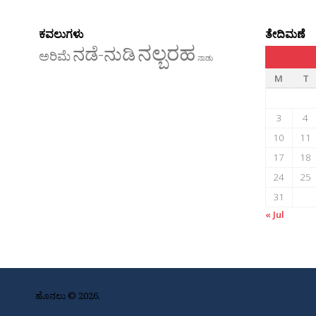
ಕವಲುಗಳು
ತೇದಿಮಣೆ
ನಲ್ಬರಹ
ನಡೆ-ನುಡಿ
ಅರಿಮೆ
ನಾಡು
M
T
3
4
10
11
17
18
24
25
31
« Jul
ಹೊನಲು © 2026.