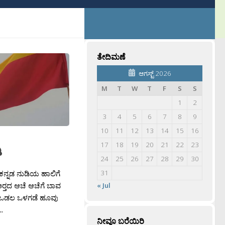
ತೇದಿಮಣೆ
ಆಗಸ್ಟ್ 2026
M
T
W
T
F
S
S
1
2
3
4
5
6
7
8
9
10
11
12
13
14
15
16
17
18
19
20
21
22
23
ಿ
24
25
26
27
28
29
30
ು ಕನ್ನಡ ನುಡಿಯ ಹಾಲಿಗೆ
31
ರ‍್ತದ ಆಚೆ ಆಚೆಗೆ ಬಾವ
« Jul
ಕರ ಒಡಲ ಒಳಗಡೆ ಹೂವು
.
ನೀವೂ ಬರೆಯಿರಿ