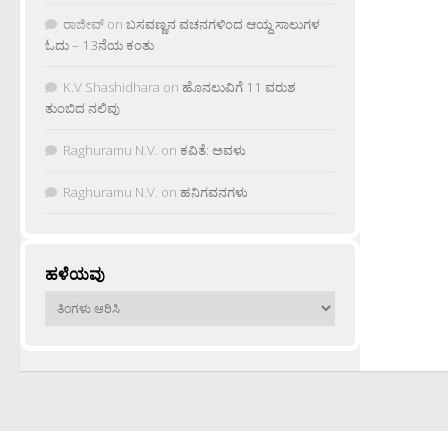
ರಾಜೀವ್
on
ಬಸವಣ್ಣನ ವಚನಗಳಿಂದ ಆಯ್ದ ಸಾಲುಗಳ
ಓದು – 13ನೆಯ ಕಂತು
K.V Shashidhara
on
ಹೊನಲುವಿಗೆ 11 ವರುಶ
ತುಂಬಿದ ನಲಿವು
Raghuramu N.V.
on
ಕವಿತೆ: ಅವಳು
Raghuramu N.V.
on
ಹನಿಗವನಗಳು
ಹಳೆಯವು
ಹಳೆಯವು