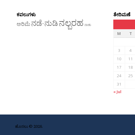
ಕವಲುಗಳು
ತೇದಿಮಣೆ
ನಲ್ಬರಹ
ನಡೆ-ನುಡಿ
ಅರಿಮೆ
ನಾಡು
M
T
3
4
10
11
17
18
24
25
31
« Jul
ಹೊನಲು © 2026.