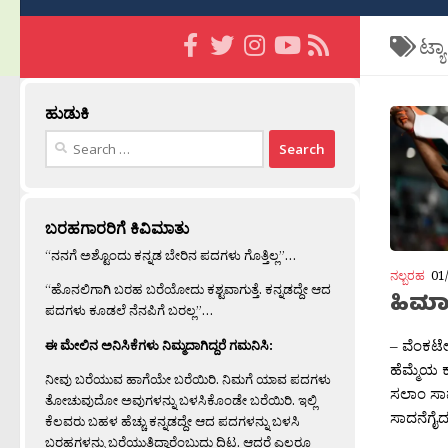
ಟ್ಯ
ಹುಡುಕಿ
Search
for:
ಬರಹಗಾರರಿಗೆ ಕಿವಿಮಾತು
“ನನಗೆ ಅಶ್ಟೊಂದು ಕನ್ನಡ ಬೇರಿನ ಪದಗಳು ಗೊತ್ತಿಲ್ಲ”…
ನಲ್ಬರಹ
01
“ಹೊನಲಿಗಾಗಿ ಬರಹ ಬರೆಯೋದು ಕಶ್ಟವಾಗುತ್ತೆ. ಕನ್ನಡದ್ದೇ ಆದ
ಹಿಮಾ
ಪದಗಳು ಕೂಡಲೆ ನೆನಪಿಗೆ ಬರಲ್ಲ”…
– ವೆಂಕಟೇ
ಈ ಮೇಲಿನ ಅನಿಸಿಕೆಗಳು ನಿಮ್ಮದಾಗಿದ್ದರೆ ಗಮನಿಸಿ:
ಹೆಮ್ಮೆಯ ಕ
ನೀವು ಬರೆಯುವ ಹಾಗೆಯೇ ಬರೆಯಿರಿ. ನಿಮಗೆ ಯಾವ ಪದಗಳು
ಸಲಾಂ ಸಾ
ತೋಚುವುದೋ ಅವುಗಳನ್ನು ಬಳಸಿಕೊಂಡೇ ಬರೆಯಿರಿ. ಇಲ್ಲಿ
ಸಾದನೆಗೈ
ಕೆಲವರು ಬಹಳ ಹೆಚ್ಚು ಕನ್ನಡದ್ದೇ ಆದ ಪದಗಳನ್ನು ಬಳಸಿ
ಬರಹಗಳನ್ನು ಬರೆಯುತ್ತಿದ್ದಾರೆಂಬುದು ದಿಟ. ಆದರೆ ಎಲ್ಲರೂ