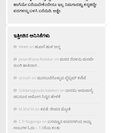
ಹಾಗೆಯೇ ಬರೆಯಬೇಕೆಂದೇನೂ ಇಲ್ಲ. ನಿಮಗಾದಶ್ಟು ಕನ್ನಡದ್ದೇ
ಪದಗಳನ್ನು ಬಳಸಿ ಬರೆಯಿರಿ, ಅಶ್ಟೇ.
ಇತ್ತೀಚಿನ ಅನಿಸಿಕೆಗಳು
Viren
on
ಹುಣಸೆ ಹುಳಿ ಅನ್ನ
Janardhana Relekar
on
ಮರದ ನೆರಳನು ಮರವೇ
ನುಂಗಿ ಹಾಕಿದಾಗ…
rjnivah
on
ಮನಸೂರೆಗೊಳ್ಳುವ ಲೈಟ್ಲಮ್ ಕಣಿವೆ
Siddanagouda kalakeri
on
ಬಾದಮಿ ಅಮವಾಸ್ಯೆ:
ಚಬನೂರ ಅಮೋಗ ಸಿದ್ದನ ಹೇಳಿಕೆ
M âñd M
on
ಕವಿತೆ: ಜೀವನ ಜ್ಯೋತಿ
C.P.Nagaraja
on
ಬಸವಣ್ಣನ ವಚನಗಳಿಂದ ಆಯ್ದ
ಸಾಲುಗಳ ಓದು – 13ನೆಯ ಕಂತು