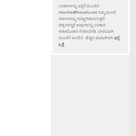
ಬರಹಗಳನ್ನು ಇಲ್ಲಿಗೆ ಮಿಂಚಿಸಿ:
minche@honalu.net
ನಿಮ್ಮ ಮಿಂಚೆ
ವಿಳಾಸವನ್ನು ಗುಟ್ಟಾಗಿಡಲಾಗುತ್ತದೆ.
ಚಿತ್ರಗಳಿದ್ದರೆ ಅವುಗಳನ್ನು ಬರಹದ
ಕಡತದೊಡನೆ ಸೇರಿಸಬೇಡಿ, ಬೇರೆಯಾಗಿ
ಮಿಂಚೆಗೆ ಅಂಟಿಸಿ. ಹೆಚ್ಚಿನ ಮಾಹಿತಿಗಾಗಿ
ಇಲ್ಲಿ
ಒತ್ತಿ
.