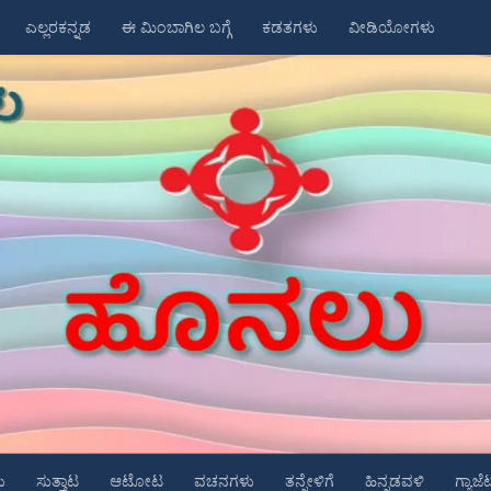
ಎಲ್ಲರಕನ್ನಡ
ಈ ಮಿಂಬಾಗಿಲ ಬಗ್ಗೆ
ಕಡತಗಳು
ವೀಡಿಯೋಗಳು
ು
ಸುತ್ತಾಟ
ಆಟೋಟ
ವಚನಗಳು
ತನ್ನೇಳಿಗೆ
ಹಿನ್ನಡವಳಿ
ಗ್ಯಾಜೆ