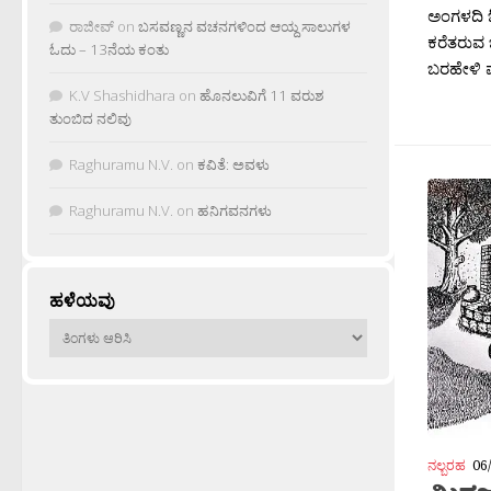
ಅಂಗಳದಿ 
ರಾಜೀವ್
on
ಬಸವಣ್ಣನ ವಚನಗಳಿಂದ ಆಯ್ದ ಸಾಲುಗಳ
ಕರೆತರುವ
ಓದು – 13ನೆಯ ಕಂತು
ಬರಹೇಳಿ ಮ
K.V Shashidhara
on
ಹೊನಲುವಿಗೆ 11 ವರುಶ
ತುಂಬಿದ ನಲಿವು
Raghuramu N.V.
on
ಕವಿತೆ: ಅವಳು
Raghuramu N.V.
on
ಹನಿಗವನಗಳು
ಹಳೆಯವು
ಹಳೆಯವು
ನಲ್ಬರಹ
06