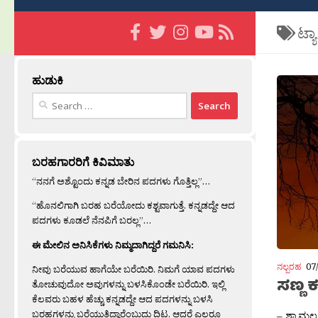
ಟ್ಯ
ಹುಡುಕಿ
Search
for:
ಬರಹಗಾರರಿಗೆ ಕಿವಿಮಾತು
“ನನಗೆ ಅಶ್ಟೊಂದು ಕನ್ನಡ ಬೇರಿನ ಪದಗಳು ಗೊತ್ತಿಲ್ಲ”…
“ಹೊನಲಿಗಾಗಿ ಬರಹ ಬರೆಯೋದು ಕಶ್ಟವಾಗುತ್ತೆ. ಕನ್ನಡದ್ದೇ ಆದ
ಪದಗಳು ಕೂಡಲೆ ನೆನಪಿಗೆ ಬರಲ್ಲ”…
ಈ ಮೇಲಿನ ಅನಿಸಿಕೆಗಳು ನಿಮ್ಮದಾಗಿದ್ದರೆ ಗಮನಿಸಿ:
ನಲ್ಬರಹ
07
ನೀವು ಬರೆಯುವ ಹಾಗೆಯೇ ಬರೆಯಿರಿ. ನಿಮಗೆ ಯಾವ ಪದಗಳು
ಸಣ್ಣ ಕ
ತೋಚುವುದೋ ಅವುಗಳನ್ನು ಬಳಸಿಕೊಂಡೇ ಬರೆಯಿರಿ. ಇಲ್ಲಿ
ಕೆಲವರು ಬಹಳ ಹೆಚ್ಚು ಕನ್ನಡದ್ದೇ ಆದ ಪದಗಳನ್ನು ಬಳಸಿ
ಬರಹಗಳನ್ನು ಬರೆಯುತ್ತಿದ್ದಾರೆಂಬುದು ದಿಟ. ಆದರೆ ಎಲ್ಲರೂ
– ಶ್ಯಾಮಲಶ