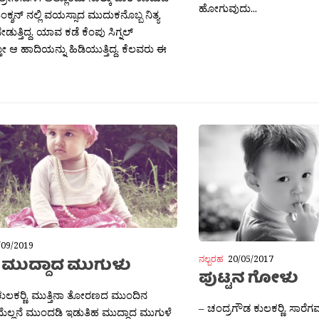
ಹೋಗುವುದು...
ಜಂಕ್ಶನ್ ನಲ್ಲಿ ವಯಸ್ಸಾದ ಮುದುಕನೊಬ್ಬ ನಿತ್ಯ
ೇಡುತ್ತಿದ್ದ. ಯಾವ ಕಡೆ ಕೆಂಪು ಸಿಗ್ನಲ್
್ತೋ ಆ ಹಾದಿಯನ್ನು ಹಿಡಿಯುತ್ತಿದ್ದ. ಕೆಲವರು ಈ
/09/2019
ನಲ್ಬರಹ
20/05/2017
: ಮುದ್ದಾದ ಮುಗುಳು
ಪುಟ್ಟನ ಗೋಳು
ಕುಲಕರ‍್ಣಿ. ಮುತ್ತಿನಾ ತೋರಣದ ಮುಂದಿನ
– ಚಂದ್ರಗೌಡ ಕುಲಕರ‍್ಣಿ. ಸಾರೆಗ
ಮೆಲ್ಲನೆ ಮುಂದಡಿ ಇಡುತಿಹ ಮುದ್ದಾದ ಮುಗುಳೆ