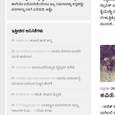
ಹಾಗೆಯೇ ಬರೆಯಬೇಕೆಂದೇನೂ ಇಲ್ಲ. ನಿಮಗಾದಶ್ಟು ಕನ್ನಡದ್ದೇ
ಟ್ರಾಪಿಕ್ 
ಪದಗಳನ್ನು ಬಳಸಿ ಬರೆಯಿರಿ, ಅಶ್ಟೇ.
ಕೈಯೊಡ್ಡಿ ಬ
ಬೀಳುತ್ತಿತ
ಮುದುಕ...
ಇತ್ತೀಚಿನ ಅನಿಸಿಕೆಗಳು
Viren
on
ಹುಣಸೆ ಹುಳಿ ಅನ್ನ
Janardhana Relekar
on
ಮರದ ನೆರಳನು ಮರವೇ
ನುಂಗಿ ಹಾಕಿದಾಗ…
rjnivah
on
ಮನಸೂರೆಗೊಳ್ಳುವ ಲೈಟ್ಲಮ್ ಕಣಿವೆ
Siddanagouda kalakeri
on
ಬಾದಮಿ ಅಮವಾಸ್ಯೆ:
ಚಬನೂರ ಅಮೋಗ ಸಿದ್ದನ ಹೇಳಿಕೆ
ನಲ್ಬರಹ
08
ಕವಿತೆ
M âñd M
on
ಕವಿತೆ: ಜೀವನ ಜ್ಯೋತಿ
C.P.Nagaraja
on
ಬಸವಣ್ಣನ ವಚನಗಳಿಂದ ಆಯ್ದ
– ಅಜಿತ್ 
ಸಾಲುಗಳ ಓದು – 13ನೆಯ ಕಂತು
ಬಾಗಿಲಲಿ 