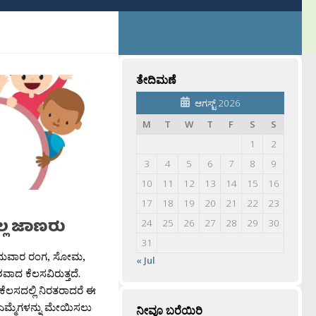
ತೇದಿಮಣೆ
ಆಗಸ್ಟ್ 2026
M
T
W
T
F
S
S
1
2
3
4
5
6
7
8
9
10
11
12
13
14
15
16
17
18
19
20
21
22
23
ಲ್ಲ ಜಾಣರು
24
25
26
27
28
29
30
31
ಾನುವಾರ ರಂಗ, ಸೋಮ,
« Jul
ಾದ ಕೆಲಸವಿರುತ್ತದೆ.
ಕೆಲಸದಲ್ಲಿ ನಿರತರಾದರೆ ಈ
ಮ್ಮೆಗಳನ್ನು ಮೇಯಿಸಲು
ನೀವೂ ಬರೆಯಿರಿ