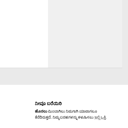
ನೀವೂ ಬರೆಯಿರಿ
ಹೊನಲು
ಮಿಂಬಾಗಿಲು ನಿಮಗಾಗಿ ಯಾವಾಗಲೂ
ತೆರೆದಿರುತ್ತದೆ. ನಿಮ್ಮ ಬರಹಗಳನ್ನು ಕಳುಹಿಸಲು
ಇಲ್ಲಿ ಒತ್ತಿ
.