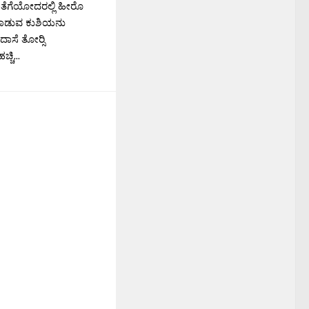
ಚಿ ತೆಗೆಯೋದರಲ್ಲಿ ಹೀರೊ
ಿ ಹಾಡುವ ಕುಶಿಯನು
ಾನದಾಸೆ ತೋರ‍್ಸಿ
್ಚಿ...