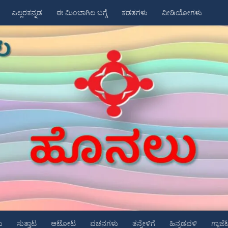
ಎಲ್ಲರಕನ್ನಡ
ಈ ಮಿಂಬಾಗಿಲ ಬಗ್ಗೆ
ಕಡತಗಳು
ವೀಡಿಯೋಗಳು
ು
ಸುತ್ತಾಟ
ಆಟೋಟ
ವಚನಗಳು
ತನ್ನೇಳಿಗೆ
ಹಿನ್ನಡವಳಿ
ಗ್ಯಾಜೆ