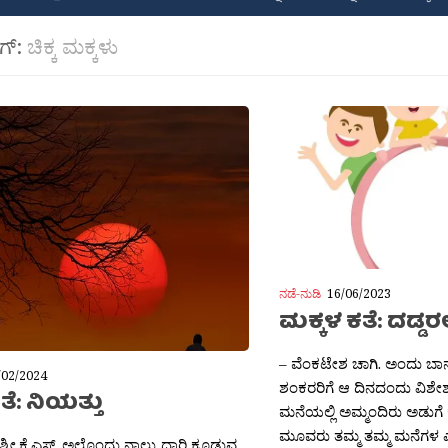
ಾಗ್:
ಚಿಕ್ಕ ಮಕ್ಕಳು
ನಡೆ-ನುಡಿ
16/06/2023
ಮಕ್ಕಳ ಕತೆ: ದಡ್ಡರ
– ವೆಂಕಟೇಶ ಚಾಗಿ. ಅಂದು ಬ
/02/2024
ಶಂಕರರಿಗೆ ಆ ದಿನದಂದು ವಿಶೇಶವ
ತೆ: ನಿಯತ್ತು
ಮನೆಯಲ್ಲಿ ಅಮ್ಮಂದಿರು ಅಡುಗೆ 
ಮೂವರು ತಮ್ಮ ತಮ್ಮ ಮನೆಗಳ ಎ
್ರೀ.ಕೆ.ಎಸ್. ಅಲ್ಲೊಂದು ನಾಲ್ಕು ದಾರಿ ಕೂಡುವ