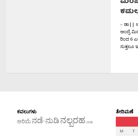
ಮಿರಜ
ಕಮಲಮ್
– ಡಾ|| 
ಅಂದ್ರೆ 
ರಿಂದ 6 ಎಕ
ಸುತ್ತಲೂ 
ಕವಲುಗಳು
ತೇದಿಮಣೆ
ನಲ್ಬರಹ
ನಡೆ-ನುಡಿ
ಅರಿಮೆ
ನಾಡು
M
T