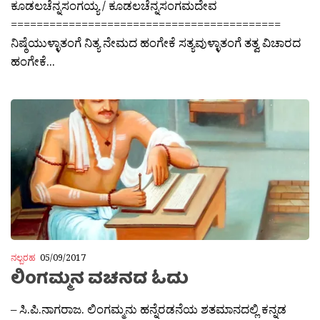
ಕೂಡಲಚೆನ್ನಸಂಗಯ್ಯ / ಕೂಡಲಚೆನ್ನಸಂಗಮದೇವ
==========================================
ನಿಷ್ಠೆಯುಳ್ಳಾತಂಗೆ ನಿತ್ಯ ನೇಮದ ಹಂಗೇಕೆ ಸತ್ಯವುಳ್ಳಾತಂಗೆ ತತ್ವ ವಿಚಾರದ
ಹಂಗೇಕೆ...
ನಲ್ಬರಹ
05/09/2017
ಲಿಂಗಮ್ಮನ ವಚನದ ಓದು
– ಸಿ.ಪಿ.ನಾಗರಾಜ. ಲಿಂಗಮ್ಮನು ಹನ್ನೆರಡನೆಯ ಶತಮಾನದಲ್ಲಿ ಕನ್ನಡ