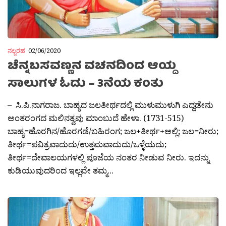
ನಲ್ಬರಹ
02/06/2020
ಚೆನ್ನಬಸವಣ್ಣನ ವಚನದಿಂದ ಆಯ್ದ
ಸಾಲುಗಳ ಓದು – 3ನೆಯ ಕಂತು
– ಸಿ.ಪಿ.ನಾಗರಾಜ. ಬಾಹ್ಯದ ಜಲತೀರ್ಥದಲ್ಲಿ ಮುಳುಮುಳುಗಿ ಎದ್ದಡೇನು
ಅಂತರಂಗದ ಮಲಿನತ್ವವು ಮಾಂಬುದೆ ಹೇಳಾ. (1731-515)
ಬಾಹ್ಯ=ಹೊರಗಿನ/ಹೊರಗಡೆ/ಬಹಿರಂಗ; ಜಲ+ತೀರ್ಥ+ಅಲ್ಲಿ; ಜಲ=ನೀರು;
ತೀರ್ಥ=ಪವಿತ್ರವಾದುದು/ಉತ್ತಮವಾದುದು/ಒಳ್ಳೆಯದು;
ತೀರ್ಥ=ದೇವಾಲಯಗಳಲ್ಲಿ ಪೂಜೆಯ ನಂತರ ನೀಡುವ ನೀರು. ಇದನ್ನು
ಕುಡಿಯುವುದರಿಂದ ಇಲ್ಲವೇ ತಮ್ಮ...