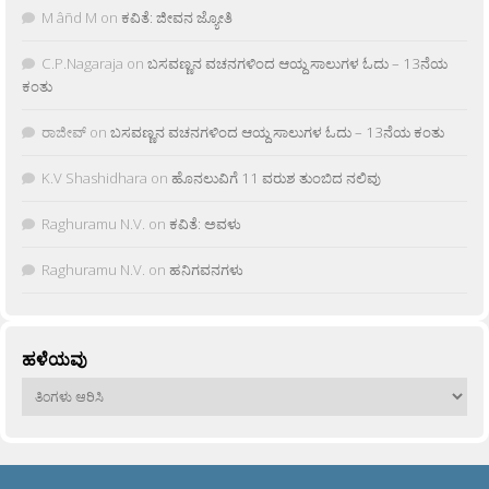
M âñd M
on
ಕವಿತೆ: ಜೀವನ ಜ್ಯೋತಿ
C.P.Nagaraja
on
ಬಸವಣ್ಣನ ವಚನಗಳಿಂದ ಆಯ್ದ ಸಾಲುಗಳ ಓದು – 13ನೆಯ
ಕಂತು
ರಾಜೀವ್
on
ಬಸವಣ್ಣನ ವಚನಗಳಿಂದ ಆಯ್ದ ಸಾಲುಗಳ ಓದು – 13ನೆಯ ಕಂತು
K.V Shashidhara
on
ಹೊನಲುವಿಗೆ 11 ವರುಶ ತುಂಬಿದ ನಲಿವು
Raghuramu N.V.
on
ಕವಿತೆ: ಅವಳು
Raghuramu N.V.
on
ಹನಿಗವನಗಳು
ಹಳೆಯವು
ಹಳೆಯವು