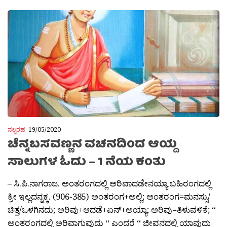
ನಲ್ಬರಹ
19/05/2020
ಚೆನ್ನಬಸವಣ್ಣನ ವಚನದಿಂದ ಆಯ್ದ
ಸಾಲುಗಳ ಓದು – 1 ನೆಯ ಕಂತು
– ಸಿ.ಪಿ.ನಾಗರಾಜ. ಅಂತರಂಗದಲ್ಲಿ ಅರಿವಾದಡೇನಯ್ಯಾ ಬಹಿರಂಗದಲ್ಲಿ
ಕ್ರೀ ಇಲ್ಲದನ್ನಕ್ಕ. (906-385) ಅಂತರಂಗ+ಅಲ್ಲಿ; ಅಂತರಂಗ=ಮನಸ್ಸು/
ಚಿತ್ತ/ಒಳಗಿನದು; ಅರಿವು+ಆದಡೆ+ಏನ್+ಅಯ್ಯಾ; ಅರಿವು=ತಿಳುವಳಿಕೆ; “
ಅಂತರಂಗದಲ್ಲಿ ಅರಿವಾಗುವುದು “ ಎಂದರೆ “ ಜೀವನದಲ್ಲಿ ಯಾವುದು