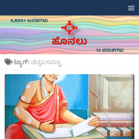
Skip to content
ಟ್ಯಾಗ್:
ಚೆನ್ನಬಸವಣ್ಣ