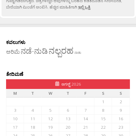
ಗುಟ್ಟಾಗಿಡಲಾಗುತ್ತದೆ. ಚಿತ್ರಗಳಿದ್ದರೆ ಅವುಗಳನ್ನು ಬರಹದ ಕಡತದೊಡನೆ ಸೇರಿಸಬೇಡಿ,
ಬೇರೆಯಾಗಿ ಮಿಂಚೆಗೆ ಅಂಟಿಸಿ. ಹೆಚ್ಚಿನ ಮಾಹಿತಿಗಾಗಿ
ಇಲ್ಲಿ ಒತ್ತಿ
.
ಕವಲುಗಳು
ನಲ್ಬರಹ
ನಡೆ-ನುಡಿ
ಅರಿಮೆ
ನಾಡು
ತೇದಿಮಣೆ
ಆಗಸ್ಟ್ 2026
M
T
W
T
F
S
S
1
2
3
4
5
6
7
8
9
10
11
12
13
14
15
16
17
18
19
20
21
22
23
24
25
26
27
28
29
30