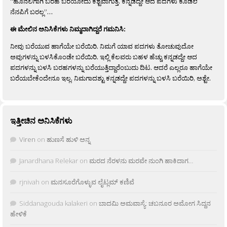
“ಹೊನಲಿಗಾಗಿ ಬರಹ ಬರೆಯೋದು ಕಶ್ಟವಾಗುತ್ತೆ. ಕನ್ನಡದ್ದೇ ಆದ ಪದಗಳು ಕೂಡಲೆ
ನೆನಪಿಗೆ ಬರಲ್ಲ”…
ಈ ಮೇಲಿನ ಅನಿಸಿಕೆಗಳು ನಿಮ್ಮದಾಗಿದ್ದರೆ ಗಮನಿಸಿ:
ನೀವು ಬರೆಯುವ ಹಾಗೆಯೇ ಬರೆಯಿರಿ. ನಿಮಗೆ ಯಾವ ಪದಗಳು ತೋಚುವುದೋ
ಅವುಗಳನ್ನು ಬಳಸಿಕೊಂಡೇ ಬರೆಯಿರಿ. ಇಲ್ಲಿ ಕೆಲವರು ಬಹಳ ಹೆಚ್ಚು ಕನ್ನಡದ್ದೇ ಆದ
ಪದಗಳನ್ನು ಬಳಸಿ ಬರಹಗಳನ್ನು ಬರೆಯುತ್ತಿದ್ದಾರೆಂಬುದು ದಿಟ. ಆದರೆ ಎಲ್ಲರೂ ಹಾಗೆಯೇ
ಬರೆಯಬೇಕೆಂದೇನೂ ಇಲ್ಲ. ನಿಮಗಾದಶ್ಟು ಕನ್ನಡದ್ದೇ ಪದಗಳನ್ನು ಬಳಸಿ ಬರೆಯಿರಿ, ಅಶ್ಟೇ.
ಇತ್ತೀಚಿನ ಅನಿಸಿಕೆಗಳು
Viren
on
ಹುಣಸೆ ಹುಳಿ ಅನ್ನ
Janardhana Relekar
on
ಮರದ ನೆರಳನು ಮರವೇ ನುಂಗಿ ಹಾಕಿದಾಗ…
rjnivah
on
ಮನಸೂರೆಗೊಳ್ಳುವ ಲೈಟ್ಲಮ್ ಕಣಿವೆ
Siddanagouda kalakeri
on
ಬಾದಮಿ ಅಮವಾಸ್ಯೆ: ಚಬನೂರ ಅಮೋಗ ಸಿದ್ದನ
ಹೇಳಿಕೆ