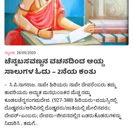
ನಲ್ಬರಹ
26/05/2020
ಚೆನ್ನಬಸವಣ್ಣನ ವಚನದಿಂದ ಆಯ್ದ
ಸಾಲುಗಳ ಓದು – 2ನೆಯ ಕಂತು
– ಸಿ.ಪಿ.ನಾಗರಾಜ. ನಾವೇ ಹಿರಿಯರು ನಾವೇ ದೇವರೆಂಬರು ತಮ್ಮ
ತಾವರಿಯರು ಅದ್ಭುತ ಮನಭುಂಜಕರ ಮೆಚ್ಚ ನಮ್ಮ
ಕೂಡಲಚೆನ್ನಸಂಗಮದೇವ. (927-388) ಹಿರಿಯರು=ವಯಸ್ಸಿನಲ್ಲಿ
ದೊಡ್ಡವರು/ಅರಿವಿನಲ್ಲಿ ದೊಡ್ಡವರು/ಜಾತಿಯಲ್ಲಿ ಮೇಲಿನವರು;
ದೇವರ್+ಎಂಬರು; ದೇವರು=ಜೀವನದಲ್ಲಿನ ಎಡರುತೊಡರುಗಳನ್ನು
ನಿವಾರಿಸಿ , ತಮಗೆ...