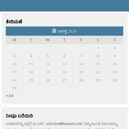
ತೇದಿಮಣೆ
ಆಗಸ್ಟ್ 2026
M
T
W
T
F
S
S
1
2
3
4
5
6
7
8
9
10
11
12
13
14
15
16
17
18
19
20
21
22
23
24
25
26
27
28
29
30
31
« Jul
ನೀವೂ ಬರೆಯಿರಿ
ಬರಹಗಳನ್ನು ಇಲ್ಲಿಗೆ ಮಿಂಚಿಸಿ:
minche@honalu.net
ನಿಮ್ಮ ಮಿಂಚೆ ವಿಳಾಸವನ್ನು