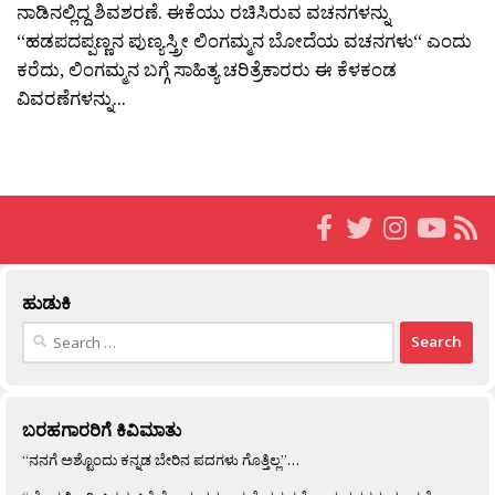
ನಾಡಿನಲ್ಲಿದ್ದ ಶಿವಶರಣೆ. ಈಕೆಯು ರಚಿಸಿರುವ ವಚನಗಳನ್ನು
“ಹಡಪದಪ್ಪಣ್ಣನ ಪುಣ್ಯಸ್ತ್ರೀ ಲಿಂಗಮ್ಮನ ಬೋದೆಯ ವಚನಗಳು“ ಎಂದು
ಕರೆದು, ಲಿಂಗಮ್ಮನ ಬಗ್ಗೆ ಸಾಹಿತ್ಯ ಚರಿತ್ರೆಕಾರರು ಈ ಕೆಳಕಂಡ
ವಿವರಣೆಗಳನ್ನು...
ಹುಡುಕಿ
Search
for:
ಬರಹಗಾರರಿಗೆ ಕಿವಿಮಾತು
“ನನಗೆ ಅಶ್ಟೊಂದು ಕನ್ನಡ ಬೇರಿನ ಪದಗಳು ಗೊತ್ತಿಲ್ಲ”…