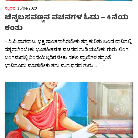
ನಲ್ಬರಹ
18/04/2023
ಚೆನ್ನಬಸವಣ್ಣನ ವಚನಗಳ ಓದು – 4ನೆಯ
ಕಂತು
– ಸಿ.ಪಿ.ನಾಗರಾಜ. ಭಕ್ತ ಶಾಂತನಾಗಿರಬೇಕು ತನ್ನ ಕುರಿತು ಬಂದ ಠಾವಿನಲ್ಲಿ
ಸತ್ಯನಾಗಿರಬೇಕು ಭೂತಹಿತವಹ ವಚನವ ನುಡಿಯಬೇಕು ಗುರು ಲಿಂಗ
ಜಂಗಮದಲ್ಲಿ ನಿಂದೆಯಿಲ್ಲದಿರಬೇಕು ಸಕಲ ಪ್ರಾಣಿಗಳ ತನ್ನಂತೆ
ಭಾವಿಸೂದು ಮಾಡಬೇಕು ತನು ಮನ ಧನವ ಗುರು...