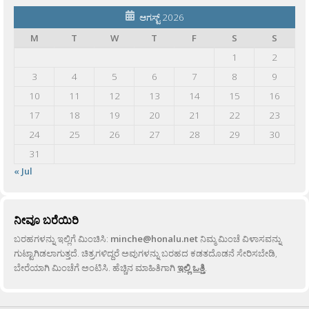
ಆಗಸ್ಟ್ 2026
M
T
W
T
F
S
S
1
2
3
4
5
6
7
8
9
10
11
12
13
14
15
16
17
18
19
20
21
22
23
24
25
26
27
28
29
30
31
« Jul
ನೀವೂ ಬರೆಯಿರಿ
ಬರಹಗಳನ್ನು ಇಲ್ಲಿಗೆ ಮಿಂಚಿಸಿ:
minche@honalu.net
ನಿಮ್ಮ ಮಿಂಚೆ ವಿಳಾಸವನ್ನು
ಗುಟ್ಟಾಗಿಡಲಾಗುತ್ತದೆ. ಚಿತ್ರಗಳಿದ್ದರೆ ಅವುಗಳನ್ನು ಬರಹದ ಕಡತದೊಡನೆ ಸೇರಿಸಬೇಡಿ,
ಬೇರೆಯಾಗಿ ಮಿಂಚೆಗೆ ಅಂಟಿಸಿ. ಹೆಚ್ಚಿನ ಮಾಹಿತಿಗಾಗಿ
ಇಲ್ಲಿ ಒತ್ತಿ
.