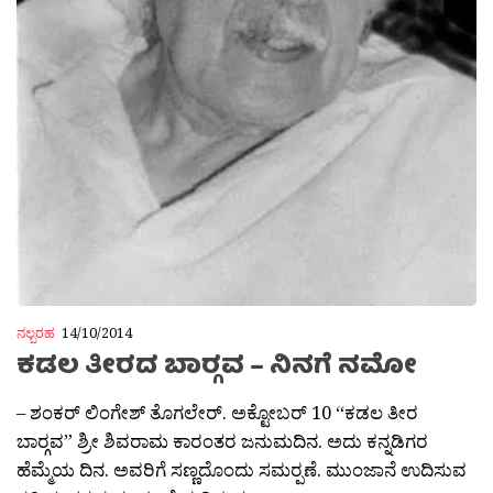
ನಲ್ಬರಹ
14/10/2014
ಕಡಲ ತೀರದ ಬಾರ‍್ಗವ – ನಿನಗೆ ನಮೋ
– ಶಂಕರ್ ಲಿಂಗೇಶ್ ತೊಗಲೇರ್. ಅಕ್ಟೋಬರ್ 10 “ಕಡಲ ತೀರ
ಬಾರ‍್ಗವ” ಶ್ರೀ ಶಿವರಾಮ ಕಾರಂತರ ಜನುಮದಿನ. ಅದು ಕನ್ನಡಿಗರ
ಹೆಮ್ಮೆಯ ದಿನ. ಅವರಿಗೆ ಸಣ್ಣದೊಂದು ಸಮರ‍್ಪಣೆ. ಮುಂಜಾನೆ ಉದಿಸುವ