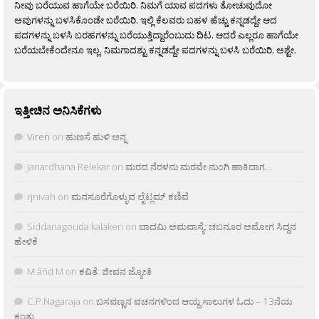
ನೀವು ಬರೆಯುವ ಹಾಗೆಯೇ ಬರೆಯಿರಿ. ನಿಮಗೆ ಯಾವ ಪದಗಳು ತೋಚುವುದೋ
ಅವುಗಳನ್ನು ಬಳಸಿಕೊಂಡೇ ಬರೆಯಿರಿ. ಇಲ್ಲಿ ಕೆಲವರು ಬಹಳ ಹೆಚ್ಚು ಕನ್ನಡದ್ದೇ ಆದ
ಪದಗಳನ್ನು ಬಳಸಿ ಬರಹಗಳನ್ನು ಬರೆಯುತ್ತಿದ್ದಾರೆಂಬುದು ದಿಟ. ಆದರೆ ಎಲ್ಲರೂ ಹಾಗೆಯೇ
ಬರೆಯಬೇಕೆಂದೇನೂ ಇಲ್ಲ. ನಿಮಗಾದಶ್ಟು ಕನ್ನಡದ್ದೇ ಪದಗಳನ್ನು ಬಳಸಿ ಬರೆಯಿರಿ, ಅಶ್ಟೇ.
ಇತ್ತೀಚಿನ ಅನಿಸಿಕೆಗಳು
Viren
on
ಹುಣಸೆ ಹುಳಿ ಅನ್ನ
Janardhana Relekar
on
ಮರದ ನೆರಳನು ಮರವೇ ನುಂಗಿ ಹಾಕಿದಾಗ…
rjnivah
on
ಮನಸೂರೆಗೊಳ್ಳುವ ಲೈಟ್ಲಮ್ ಕಣಿವೆ
Siddanagouda kalakeri
on
ಬಾದಮಿ ಅಮವಾಸ್ಯೆ: ಚಬನೂರ ಅಮೋಗ ಸಿದ್ದನ
ಹೇಳಿಕೆ
M âñd M
on
ಕವಿತೆ: ಜೀವನ ಜ್ಯೋತಿ
C.P.Nagaraja
on
ಬಸವಣ್ಣನ ವಚನಗಳಿಂದ ಆಯ್ದ ಸಾಲುಗಳ ಓದು – 13ನೆಯ
ಕಂತು