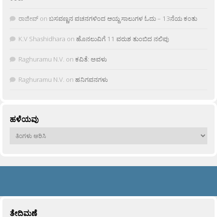
ರಾಜೀವ್
on
ಬಸವಣ್ಣನ ವಚನಗಳಿಂದ ಆಯ್ದ ಸಾಲುಗಳ ಓದು – 13ನೆಯ ಕಂತು
K.V Shashidhara
on
ಹೊನಲುವಿಗೆ 11 ವರುಶ ತುಂಬಿದ ನಲಿವು
Raghuramu N.V.
on
ಕವಿತೆ: ಅವಳು
Raghuramu N.V.
on
ಹನಿಗವನಗಳು
ಹಳೆಯವು
ಹಳೆಯವು
ತೇದಿಮಣೆ