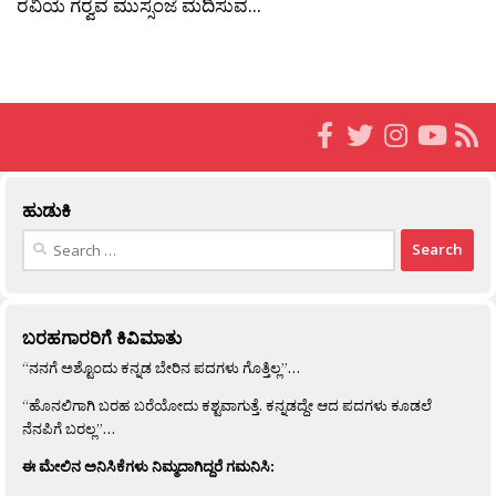
ರವಿಯ ಗರ‍್ವವ ಮುಸ್ಸಂಜೆ ಮದಿಸುವ...
ಹುಡುಕಿ
Search
for:
ಬರಹಗಾರರಿಗೆ ಕಿವಿಮಾತು
“ನನಗೆ ಅಶ್ಟೊಂದು ಕನ್ನಡ ಬೇರಿನ ಪದಗಳು ಗೊತ್ತಿಲ್ಲ”…
“ಹೊನಲಿಗಾಗಿ ಬರಹ ಬರೆಯೋದು ಕಶ್ಟವಾಗುತ್ತೆ. ಕನ್ನಡದ್ದೇ ಆದ ಪದಗಳು ಕೂಡಲೆ
ನೆನಪಿಗೆ ಬರಲ್ಲ”…
ಈ ಮೇಲಿನ ಅನಿಸಿಕೆಗಳು ನಿಮ್ಮದಾಗಿದ್ದರೆ ಗಮನಿಸಿ: