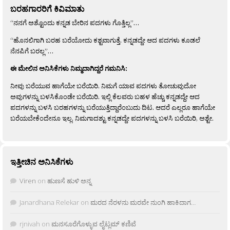
ಬರಹಗಾರರಿಗೆ ಕಿವಿಮಾತು
“ನನಗೆ ಅಶ್ಟೊಂದು ಕನ್ನಡ ಬೇರಿನ ಪದಗಳು ಗೊತ್ತಿಲ್ಲ”…
“ಹೊನಲಿಗಾಗಿ ಬರಹ ಬರೆಯೋದು ಕಶ್ಟವಾಗುತ್ತೆ. ಕನ್ನಡದ್ದೇ ಆದ ಪದಗಳು ಕೂಡಲೆ
ನೆನಪಿಗೆ ಬರಲ್ಲ”…
ಈ ಮೇಲಿನ ಅನಿಸಿಕೆಗಳು ನಿಮ್ಮದಾಗಿದ್ದರೆ ಗಮನಿಸಿ:
ನೀವು ಬರೆಯುವ ಹಾಗೆಯೇ ಬರೆಯಿರಿ. ನಿಮಗೆ ಯಾವ ಪದಗಳು ತೋಚುವುದೋ
ಅವುಗಳನ್ನು ಬಳಸಿಕೊಂಡೇ ಬರೆಯಿರಿ. ಇಲ್ಲಿ ಕೆಲವರು ಬಹಳ ಹೆಚ್ಚು ಕನ್ನಡದ್ದೇ ಆದ
ಪದಗಳನ್ನು ಬಳಸಿ ಬರಹಗಳನ್ನು ಬರೆಯುತ್ತಿದ್ದಾರೆಂಬುದು ದಿಟ. ಆದರೆ ಎಲ್ಲರೂ ಹಾಗೆಯೇ
ಬರೆಯಬೇಕೆಂದೇನೂ ಇಲ್ಲ. ನಿಮಗಾದಶ್ಟು ಕನ್ನಡದ್ದೇ ಪದಗಳನ್ನು ಬಳಸಿ ಬರೆಯಿರಿ, ಅಶ್ಟೇ.
ಇತ್ತೀಚಿನ ಅನಿಸಿಕೆಗಳು
Viren
on
ಹುಣಸೆ ಹುಳಿ ಅನ್ನ
Janardhana Relekar
on
ಮರದ ನೆರಳನು ಮರವೇ ನುಂಗಿ ಹಾಕಿದಾಗ…
rjnivah
on
ಮನಸೂರೆಗೊಳ್ಳುವ ಲೈಟ್ಲಮ್ ಕಣಿವೆ