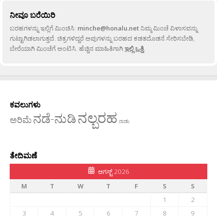
ನೀವೂ ಬರೆಯಿರಿ
ಬರಹಗಳನ್ನು ಇಲ್ಲಿಗೆ ಮಿಂಚಿಸಿ:
minche@honalu.net
ನಿಮ್ಮ ಮಿಂಚೆ ವಿಳಾಸವನ್ನು
ಗುಟ್ಟಾಗಿಡಲಾಗುತ್ತದೆ. ಚಿತ್ರಗಳಿದ್ದರೆ ಅವುಗಳನ್ನು ಬರಹದ ಕಡತದೊಡನೆ ಸೇರಿಸಬೇಡಿ,
ಬೇರೆಯಾಗಿ ಮಿಂಚೆಗೆ ಅಂಟಿಸಿ. ಹೆಚ್ಚಿನ ಮಾಹಿತಿಗಾಗಿ
ಇಲ್ಲಿ ಒತ್ತಿ
.
ಕವಲುಗಳು
ನಲ್ಬರಹ
ನಡೆ-ನುಡಿ
ಅರಿಮೆ
ನಾಡು
ತೇದಿಮಣೆ
ಆಗಸ್ಟ್ 2026
M
T
W
T
F
S
S
1
2
3
4
5
6
7
8
9