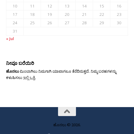
10
11
12
13
14
15
16
17
18
19
20
21
22
23
24
25
26
27
28
29
30
31
« Jul
ನೀವೂ ಬರೆಯಿರಿ
ಹೊನಲು
ಮಿಂಬಾಗಿಲು ನಿಮಗಾಗಿ ಯಾವಾಗಲೂ ತೆರೆದಿರುತ್ತದೆ. ನಿಮ್ಮ ಬರಹಗಳನ್ನು
ಕಳುಹಿಸಲು
ಇಲ್ಲಿ ಒತ್ತಿ
.
ಹೊನಲು © 2026.