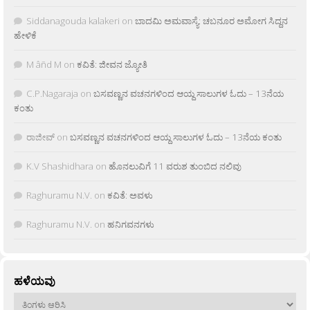
Siddanagouda kalakeri
on
ಬಾದಮಿ ಅಮವಾಸ್ಯೆ: ಚಬನೂರ ಅಮೋಗ ಸಿದ್ದನ
ಹೇಳಿಕೆ
M âñd M
on
ಕವಿತೆ: ಜೀವನ ಜ್ಯೋತಿ
C.P.Nagaraja
on
ಬಸವಣ್ಣನ ವಚನಗಳಿಂದ ಆಯ್ದ ಸಾಲುಗಳ ಓದು – 13ನೆಯ
ಕಂತು
ರಾಜೀವ್
on
ಬಸವಣ್ಣನ ವಚನಗಳಿಂದ ಆಯ್ದ ಸಾಲುಗಳ ಓದು – 13ನೆಯ ಕಂತು
K.V Shashidhara
on
ಹೊನಲುವಿಗೆ 11 ವರುಶ ತುಂಬಿದ ನಲಿವು
Raghuramu N.V.
on
ಕವಿತೆ: ಅವಳು
Raghuramu N.V.
on
ಹನಿಗವನಗಳು
ಹಳೆಯವು
ಹಳೆಯವು