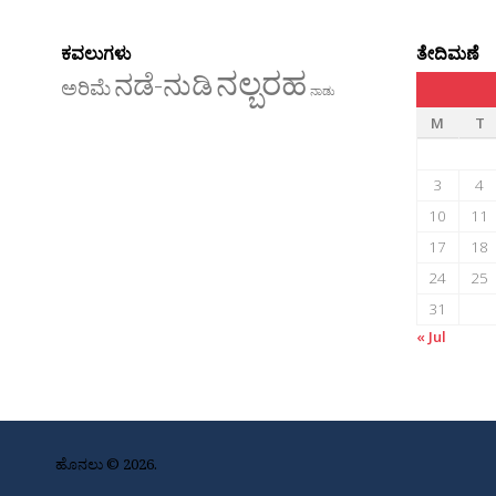
ಕವಲುಗಳು
ತೇದಿಮಣೆ
ನಲ್ಬರಹ
ನಡೆ-ನುಡಿ
ಅರಿಮೆ
ನಾಡು
M
T
3
4
10
11
17
18
24
25
31
« Jul
ಹೊನಲು © 2026.