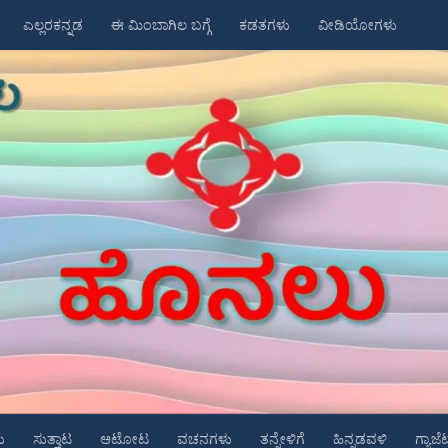
ಎಲ್ಲರಕನ್ನಡ
ಈ ಮಿಂಬಾಗಿಲ ಬಗ್ಗೆ
ಕಡತಗಳು
ವೀಡಿಯೋಗಳು
ು
ಸುತ್ತಾಟ
ಆಟೋಟ
ವಚನಗಳು
ತನ್ನೇಳಿಗೆ
ಹಿನ್ನಡವಳಿ
ಗ್ಯಾಜೆ