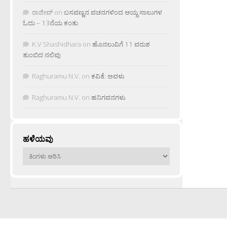
ರಾಜೀವ್
on
ಬಸವಣ್ಣನ ವಚನಗಳಿಂದ ಆಯ್ದ ಸಾಲುಗಳ
ಓದು – 13ನೆಯ ಕಂತು
K.V Shashidhara
on
ಹೊನಲುವಿಗೆ 11 ವರುಶ
ತುಂಬಿದ ನಲಿವು
Raghuramu N.V.
on
ಕವಿತೆ: ಅವಳು
Raghuramu N.V.
on
ಹನಿಗವನಗಳು
ಹಳೆಯವು
ಹಳೆಯವು