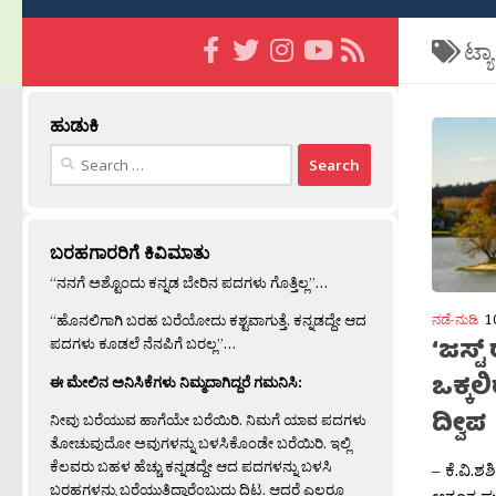
ಟ್ಯ
ಹುಡುಕಿ
Search
for:
ಬರಹಗಾರರಿಗೆ ಕಿವಿಮಾತು
“ನನಗೆ ಅಶ್ಟೊಂದು ಕನ್ನಡ ಬೇರಿನ ಪದಗಳು ಗೊತ್ತಿಲ್ಲ”…
“ಹೊನಲಿಗಾಗಿ ಬರಹ ಬರೆಯೋದು ಕಶ್ಟವಾಗುತ್ತೆ. ಕನ್ನಡದ್ದೇ ಆದ
ನಡೆ-ನುಡಿ
1
‘ಜಸ್ಟ
ಪದಗಳು ಕೂಡಲೆ ನೆನಪಿಗೆ ಬರಲ್ಲ”…
ಒಕ್ಕಲಿ
ಈ ಮೇಲಿನ ಅನಿಸಿಕೆಗಳು ನಿಮ್ಮದಾಗಿದ್ದರೆ ಗಮನಿಸಿ:
ದ್ವೀಪ
ನೀವು ಬರೆಯುವ ಹಾಗೆಯೇ ಬರೆಯಿರಿ. ನಿಮಗೆ ಯಾವ ಪದಗಳು
ತೋಚುವುದೋ ಅವುಗಳನ್ನು ಬಳಸಿಕೊಂಡೇ ಬರೆಯಿರಿ. ಇಲ್ಲಿ
ಕೆಲವರು ಬಹಳ ಹೆಚ್ಚು ಕನ್ನಡದ್ದೇ ಆದ ಪದಗಳನ್ನು ಬಳಸಿ
– ಕೆ.ವಿ.ಶ
ಬರಹಗಳನ್ನು ಬರೆಯುತ್ತಿದ್ದಾರೆಂಬುದು ದಿಟ. ಆದರೆ ಎಲ್ಲರೂ