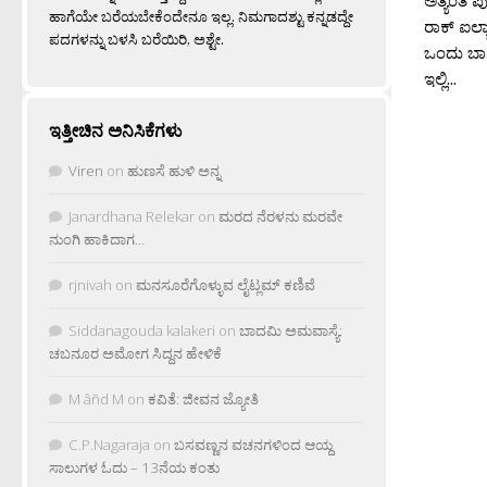
ಅತ್ಯಂತ ಪು
ಹಾಗೆಯೇ ಬರೆಯಬೇಕೆಂದೇನೂ ಇಲ್ಲ. ನಿಮಗಾದಶ್ಟು ಕನ್ನಡದ್ದೇ
ರಾಕ್ ಐಲ್ಯ
ಪದಗಳನ್ನು ಬಳಸಿ ಬರೆಯಿರಿ, ಅಶ್ಟೇ.
ಒಂದು ಬಾಗವ
ಇಲ್ಲಿ...
ಇತ್ತೀಚಿನ ಅನಿಸಿಕೆಗಳು
Viren
on
ಹುಣಸೆ ಹುಳಿ ಅನ್ನ
Janardhana Relekar
on
ಮರದ ನೆರಳನು ಮರವೇ
ನುಂಗಿ ಹಾಕಿದಾಗ…
rjnivah
on
ಮನಸೂರೆಗೊಳ್ಳುವ ಲೈಟ್ಲಮ್ ಕಣಿವೆ
Siddanagouda kalakeri
on
ಬಾದಮಿ ಅಮವಾಸ್ಯೆ:
ಚಬನೂರ ಅಮೋಗ ಸಿದ್ದನ ಹೇಳಿಕೆ
M âñd M
on
ಕವಿತೆ: ಜೀವನ ಜ್ಯೋತಿ
C.P.Nagaraja
on
ಬಸವಣ್ಣನ ವಚನಗಳಿಂದ ಆಯ್ದ
ಸಾಲುಗಳ ಓದು – 13ನೆಯ ಕಂತು