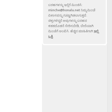
ಬರಹಗಳನ್ನು ಇಲ್ಲಿಗೆ ಮಿಂಚಿಸಿ:
minche@honalu.net
ನಿಮ್ಮ ಮಿಂಚೆ
ವಿಳಾಸವನ್ನು ಗುಟ್ಟಾಗಿಡಲಾಗುತ್ತದೆ.
ಚಿತ್ರಗಳಿದ್ದರೆ ಅವುಗಳನ್ನು ಬರಹದ
ಕಡತದೊಡನೆ ಸೇರಿಸಬೇಡಿ, ಬೇರೆಯಾಗಿ
ಮಿಂಚೆಗೆ ಅಂಟಿಸಿ. ಹೆಚ್ಚಿನ ಮಾಹಿತಿಗಾಗಿ
ಇಲ್ಲಿ
ಒತ್ತಿ
.