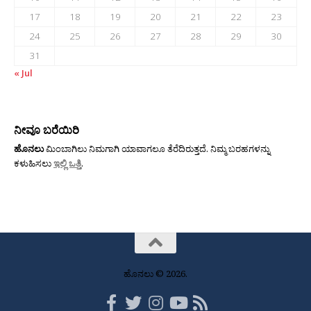
17
18
19
20
21
22
23
24
25
26
27
28
29
30
31
« Jul
ನೀವೂ ಬರೆಯಿರಿ
ಹೊನಲು
ಮಿಂಬಾಗಿಲು ನಿಮಗಾಗಿ ಯಾವಾಗಲೂ ತೆರೆದಿರುತ್ತದೆ. ನಿಮ್ಮ ಬರಹಗಳನ್ನು
ಕಳುಹಿಸಲು
ಇಲ್ಲಿ ಒತ್ತಿ
.
ಹೊನಲು © 2026.