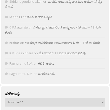
Siddanagouda kalakeri
on
ಬಾದಮಿ ಅಮವಾಸ್ಯೆ: ಚಬನೂರ ಅಮೋಗ ಸಿದ್ದನ
ಹೇಳಿಕೆ
M âñd M
on
ಕವಿತೆ: ಜೀವನ ಜ್ಯೋತಿ
C.P.Nagaraja
on
ಬಸವಣ್ಣನ ವಚನಗಳಿಂದ ಆಯ್ದ ಸಾಲುಗಳ ಓದು – 13ನೆಯ
ಕಂತು
ರಾಜೀವ್
on
ಬಸವಣ್ಣನ ವಚನಗಳಿಂದ ಆಯ್ದ ಸಾಲುಗಳ ಓದು – 13ನೆಯ ಕಂತು
K.V Shashidhara
on
ಹೊನಲುವಿಗೆ 11 ವರುಶ ತುಂಬಿದ ನಲಿವು
Raghuramu N.V.
on
ಕವಿತೆ: ಅವಳು
Raghuramu N.V.
on
ಹನಿಗವನಗಳು
ಹಳೆಯವು
ಹಳೆಯವು