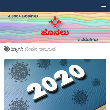
Skip to content
ಟ್ಯಾಗ್:
ಜೀವನ ಅನುಬವ