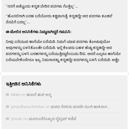
“ನನಗೆ ಅಶ್ಟೊಂದು ಕನ್ನಡ ಬೇರಿನ ಪದಗಳು ಗೊತ್ತಿಲ್ಲ”…
“ಹೊನಲಿಗಾಗಿ ಬರಹ ಬರೆಯೋದು ಕಶ್ಟವಾಗುತ್ತೆ. ಕನ್ನಡದ್ದೇ ಆದ ಪದಗಳು ಕೂಡಲೆ
ನೆನಪಿಗೆ ಬರಲ್ಲ”…
ಈ ಮೇಲಿನ ಅನಿಸಿಕೆಗಳು ನಿಮ್ಮದಾಗಿದ್ದರೆ ಗಮನಿಸಿ:
ನೀವು ಬರೆಯುವ ಹಾಗೆಯೇ ಬರೆಯಿರಿ. ನಿಮಗೆ ಯಾವ ಪದಗಳು ತೋಚುವುದೋ
ಅವುಗಳನ್ನು ಬಳಸಿಕೊಂಡೇ ಬರೆಯಿರಿ. ಇಲ್ಲಿ ಕೆಲವರು ಬಹಳ ಹೆಚ್ಚು ಕನ್ನಡದ್ದೇ ಆದ
ಪದಗಳನ್ನು ಬಳಸಿ ಬರಹಗಳನ್ನು ಬರೆಯುತ್ತಿದ್ದಾರೆಂಬುದು ದಿಟ. ಆದರೆ ಎಲ್ಲರೂ ಹಾಗೆಯೇ
ಬರೆಯಬೇಕೆಂದೇನೂ ಇಲ್ಲ. ನಿಮಗಾದಶ್ಟು ಕನ್ನಡದ್ದೇ ಪದಗಳನ್ನು ಬಳಸಿ ಬರೆಯಿರಿ, ಅಶ್ಟೇ.
ಇತ್ತೀಚಿನ ಅನಿಸಿಕೆಗಳು
Viren
on
ಹುಣಸೆ ಹುಳಿ ಅನ್ನ
Janardhana Relekar
on
ಮರದ ನೆರಳನು ಮರವೇ ನುಂಗಿ ಹಾಕಿದಾಗ…
rjnivah
on
ಮನಸೂರೆಗೊಳ್ಳುವ ಲೈಟ್ಲಮ್ ಕಣಿವೆ