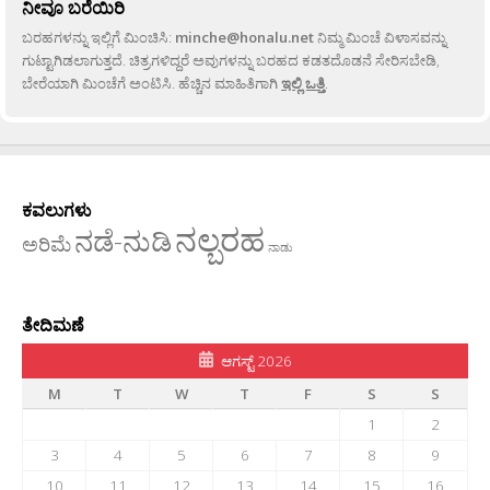
ನೀವೂ ಬರೆಯಿರಿ
ಬರಹಗಳನ್ನು ಇಲ್ಲಿಗೆ ಮಿಂಚಿಸಿ:
minche@honalu.net
ನಿಮ್ಮ ಮಿಂಚೆ ವಿಳಾಸವನ್ನು
ಗುಟ್ಟಾಗಿಡಲಾಗುತ್ತದೆ. ಚಿತ್ರಗಳಿದ್ದರೆ ಅವುಗಳನ್ನು ಬರಹದ ಕಡತದೊಡನೆ ಸೇರಿಸಬೇಡಿ,
ಬೇರೆಯಾಗಿ ಮಿಂಚೆಗೆ ಅಂಟಿಸಿ. ಹೆಚ್ಚಿನ ಮಾಹಿತಿಗಾಗಿ
ಇಲ್ಲಿ ಒತ್ತಿ
.
ಕವಲುಗಳು
ನಲ್ಬರಹ
ನಡೆ-ನುಡಿ
ಅರಿಮೆ
ನಾಡು
ತೇದಿಮಣೆ
ಆಗಸ್ಟ್ 2026
M
T
W
T
F
S
S
1
2
3
4
5
6
7
8
9
10
11
12
13
14
15
16