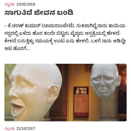
ನಲ್ಬರಹ
10/03/2018
ಸಾಗುತಿದೆ ಜೀವನ ಬಂಡಿ
– ಕೆ.ಚರಣ್ ಕುಮಾರ್ (ಚಾಮರಾಜಪೇಟೆ). ಸುಕವಾಗಿದ್ದೆ ನಾನು ತಾಯಿಯ
ಗರ‍್ಬದಲ್ಲಿ ಎಳೆದು ಹೊರ ತಂದೇ ಬಿಟ್ಟರು ವೈದ್ಯರು ಆಸ್ಪತ್ರೆಯಲ್ಲಿ ಹೇಳದೆ-
ಕೇಳದೆ ಬರುತ್ತಿತ್ತು ಸಮಯಕ್ಕೆ ಊಟ ಏನು ಹೇಳಲಿ, ಒಳಗೆ ನಾನು ಆಡಿದ್ದೇ
ಆಟ ಹೊರಗೆ...
ನಲ್ಬರಹ
21/10/2017