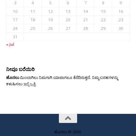
3
4
5
6
7
8
9
10
11
12
13
14
15
16
17
18
19
20
21
22
23
24
25
26
27
28
29
30
31
« Jul
ನೀವೂ ಬರೆಯಿರಿ
ಹೊನಲು
ಮಿಂಬಾಗಿಲು ನಿಮಗಾಗಿ ಯಾವಾಗಲೂ ತೆರೆದಿರುತ್ತದೆ. ನಿಮ್ಮ ಬರಹಗಳನ್ನು
ಕಳುಹಿಸಲು
ಇಲ್ಲಿ ಒತ್ತಿ
.
ಹೊನಲು © 2026.