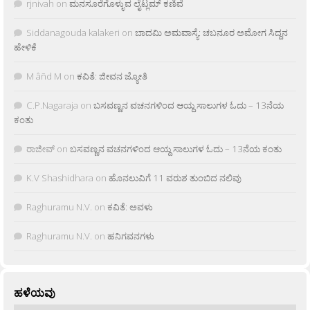
rjnivah
on
ಮನಸೂರೆಗೊಳ್ಳುವ ಲೈಟ್ಲಮ್ ಕಣಿವೆ
Siddanagouda kalakeri
on
ಬಾದಮಿ ಅಮವಾಸ್ಯೆ: ಚಬನೂರ ಅಮೋಗ ಸಿದ್ದನ
ಹೇಳಿಕೆ
M âñd M
on
ಕವಿತೆ: ಜೀವನ ಜ್ಯೋತಿ
C.P.Nagaraja
on
ಬಸವಣ್ಣನ ವಚನಗಳಿಂದ ಆಯ್ದ ಸಾಲುಗಳ ಓದು – 13ನೆಯ
ಕಂತು
ರಾಜೀವ್
on
ಬಸವಣ್ಣನ ವಚನಗಳಿಂದ ಆಯ್ದ ಸಾಲುಗಳ ಓದು – 13ನೆಯ ಕಂತು
K.V Shashidhara
on
ಹೊನಲುವಿಗೆ 11 ವರುಶ ತುಂಬಿದ ನಲಿವು
Raghuramu N.V.
on
ಕವಿತೆ: ಅವಳು
Raghuramu N.V.
on
ಹನಿಗವನಗಳು
ಹಳೆಯವು