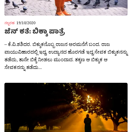
ನಲ್ಬರಹ
19/10/2020
ಜೆನ್ ಕತೆ: ಬಿಕ್ಶಾ ಪಾತ್ರೆ
– ಕೆ.ವಿ.ಶಶಿದರ. ಬಿಕ್ಶುಕನೊಬ್ಬ ರಾಜನ ಅರಮನೆಗೆ ಬಂದ. ರಾಜ
ವಾಯುವಿಹಾರದಲ್ಲಿ ಇದ್ದ. ಉದ್ಯಾನದ ಹೊರಗಡೆ ಇದ್ದ ಸೇವಕ ಬಿಕ್ಶುಕನನ್ನು
ತಡೆದು, ತಾನೇ ಬಿಕ್ಶೆ ನೀಡಲು ಮುಂದಾದ. ತಕ್ಶಣ ಆ ಬಿಕ್ಶುಕ ಆ
ಸೇವಕನನ್ನು ತಡೆದು...