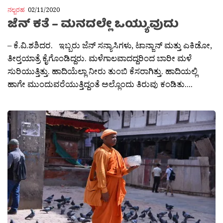
ನಲ್ಬರಹ
02/11/2020
ಜೆನ್ ಕತೆ – ಮನದಲ್ಲೇ ಒಯ್ಯುವುದು
– ಕೆ.ವಿ.ಶಶಿದರ. ಇಬ್ಬರು ಜೆನ್ ಸನ್ಯಾಸಿಗಳು, ಟಾನ್ಜಾನ್ ಮತ್ತು ಎಕಿಡೋ,
ತೀರ‍್ತಯಾತ್ರೆ ಕೈಗೊಂಡಿದ್ದರು. ಮಳೆಗಾಲವಾದದ್ದರಿಂದ ಬಾರೀ ಮಳೆ
ಸುರಿಯುತ್ತಿತ್ತು. ಹಾದಿಯೆಲ್ಲಾ ನೀರು ತುಂಬಿ ಕೆಸರಾಗಿತ್ತು. ಹಾದಿಯಲ್ಲಿ
ಹಾಗೇ ಮುಂದುವರೆಯುತ್ತಿದ್ದಂತೆ ಅಲ್ಲೊಂದು ತಿರುವು ಕಂಡಿತು....