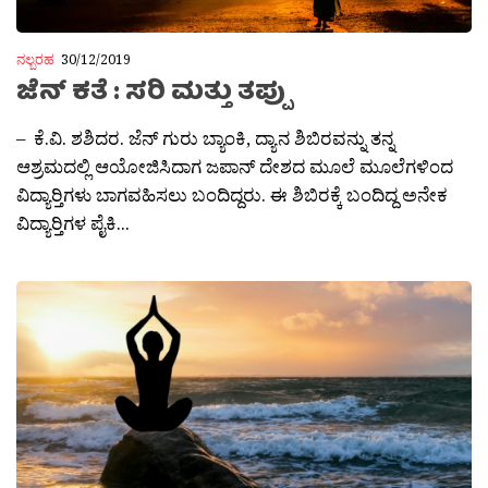
ನಲ್ಬರಹ
30/12/2019
ಜೆನ್ ಕತೆ : ಸರಿ ಮತ್ತು ತಪ್ಪು
– ಕೆ.ವಿ. ಶಶಿದರ. ಜೆನ್ ಗುರು ಬ್ಯಾಂಕಿ, ದ್ಯಾನ ಶಿಬಿರವನ್ನು ತನ್ನ
ಆಶ್ರಮದಲ್ಲಿ ಆಯೋಜಿಸಿದಾಗ ಜಪಾನ್ ದೇಶದ ಮೂಲೆ ಮೂಲೆಗಳಿಂದ
ವಿದ್ಯಾರ‍್ತಿಗಳು ಬಾಗವಹಿಸಲು ಬಂದಿದ್ದರು. ಈ ಶಿಬಿರಕ್ಕೆ ಬಂದಿದ್ದ ಅನೇಕ
ವಿದ್ಯಾರ‍್ತಿಗಳ ಪೈಕಿ...