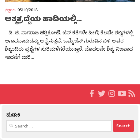
ನಲ್ಬರಹ
05/10/2018
ಆತ್ಮಶ್ರದ್ದೆಯ ಹಾದಿಯಲ್ಲಿ…
– ಡಿ. ಜಿ. ನಾಗರಾಜ ಹರ‍್ತಿಕೋಟೆ. ಜೆನ್ ಕತೆಗಳೇ ಹೀಗೆ; ಕೆಲವೇ ಶಬ್ದಗಳಲ್ಲಿ
ಅಗಾದವಾದುದನ್ನು ಅರ‍್ತೈಸುತ್ತವೆ. ಒಮ್ಮೆ ಜೆನ್ ಗುರುವಿನ ಬಳಿ ಅವರ
ಶಿಶ್ಯಂದಿರು ಪ್ರಶ್ನೆಗಳ ಸುರಿಮಳೆಗರೆಯುತ್ತಾರೆ. ಮೊದಲನೇ ಶಿಶ್ಯ: ನಿಜವಾದ
ಸಾದನೆಗೆ ದಾರಿ...
ಹುಡುಕಿ
Search
for: