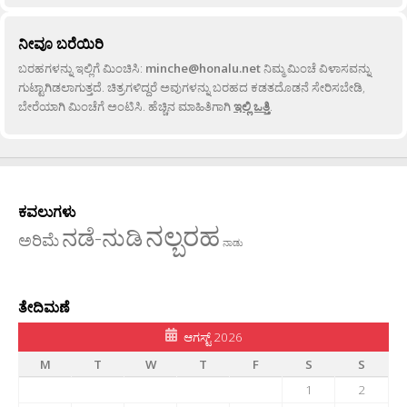
ನೀವೂ ಬರೆಯಿರಿ
ಬರಹಗಳನ್ನು ಇಲ್ಲಿಗೆ ಮಿಂಚಿಸಿ:
minche@honalu.net
ನಿಮ್ಮ ಮಿಂಚೆ ವಿಳಾಸವನ್ನು
ಗುಟ್ಟಾಗಿಡಲಾಗುತ್ತದೆ. ಚಿತ್ರಗಳಿದ್ದರೆ ಅವುಗಳನ್ನು ಬರಹದ ಕಡತದೊಡನೆ ಸೇರಿಸಬೇಡಿ,
ಬೇರೆಯಾಗಿ ಮಿಂಚೆಗೆ ಅಂಟಿಸಿ. ಹೆಚ್ಚಿನ ಮಾಹಿತಿಗಾಗಿ
ಇಲ್ಲಿ ಒತ್ತಿ
.
ಕವಲುಗಳು
ನಲ್ಬರಹ
ನಡೆ-ನುಡಿ
ಅರಿಮೆ
ನಾಡು
ತೇದಿಮಣೆ
ಆಗಸ್ಟ್ 2026
M
T
W
T
F
S
S
1
2