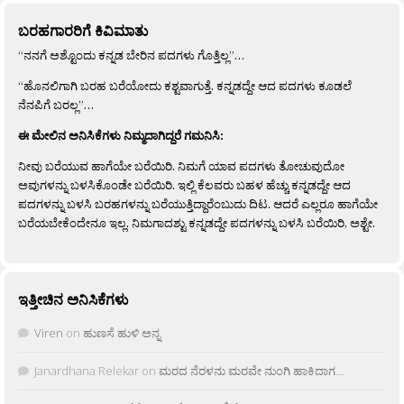
ಬರಹಗಾರರಿಗೆ ಕಿವಿಮಾತು
“ನನಗೆ ಅಶ್ಟೊಂದು ಕನ್ನಡ ಬೇರಿನ ಪದಗಳು ಗೊತ್ತಿಲ್ಲ”…
“ಹೊನಲಿಗಾಗಿ ಬರಹ ಬರೆಯೋದು ಕಶ್ಟವಾಗುತ್ತೆ. ಕನ್ನಡದ್ದೇ ಆದ ಪದಗಳು ಕೂಡಲೆ
ನೆನಪಿಗೆ ಬರಲ್ಲ”…
ಈ ಮೇಲಿನ ಅನಿಸಿಕೆಗಳು ನಿಮ್ಮದಾಗಿದ್ದರೆ ಗಮನಿಸಿ:
ನೀವು ಬರೆಯುವ ಹಾಗೆಯೇ ಬರೆಯಿರಿ. ನಿಮಗೆ ಯಾವ ಪದಗಳು ತೋಚುವುದೋ
ಅವುಗಳನ್ನು ಬಳಸಿಕೊಂಡೇ ಬರೆಯಿರಿ. ಇಲ್ಲಿ ಕೆಲವರು ಬಹಳ ಹೆಚ್ಚು ಕನ್ನಡದ್ದೇ ಆದ
ಪದಗಳನ್ನು ಬಳಸಿ ಬರಹಗಳನ್ನು ಬರೆಯುತ್ತಿದ್ದಾರೆಂಬುದು ದಿಟ. ಆದರೆ ಎಲ್ಲರೂ ಹಾಗೆಯೇ
ಬರೆಯಬೇಕೆಂದೇನೂ ಇಲ್ಲ. ನಿಮಗಾದಶ್ಟು ಕನ್ನಡದ್ದೇ ಪದಗಳನ್ನು ಬಳಸಿ ಬರೆಯಿರಿ, ಅಶ್ಟೇ.
ಇತ್ತೀಚಿನ ಅನಿಸಿಕೆಗಳು
Viren
on
ಹುಣಸೆ ಹುಳಿ ಅನ್ನ
Janardhana Relekar
on
ಮರದ ನೆರಳನು ಮರವೇ ನುಂಗಿ ಹಾಕಿದಾಗ…