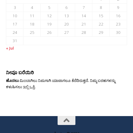
3
4
5
6
7
8
9
10
11
12
13
14
15
16
17
18
19
20
21
22
23
24
25
26
27
28
29
30
31
« Jul
ನೀವೂ ಬರೆಯಿರಿ
ಹೊನಲು
ಮಿಂಬಾಗಿಲು ನಿಮಗಾಗಿ ಯಾವಾಗಲೂ ತೆರೆದಿರುತ್ತದೆ. ನಿಮ್ಮ ಬರಹಗಳನ್ನು
ಕಳುಹಿಸಲು
ಇಲ್ಲಿ ಒತ್ತಿ
.