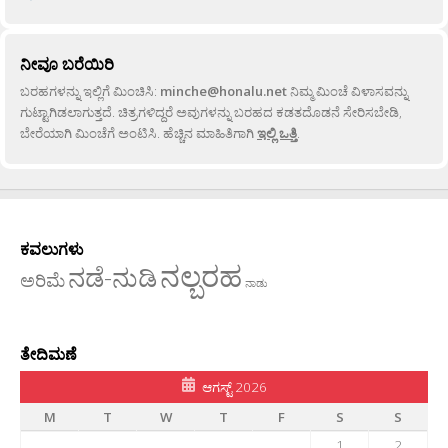
ನೀವೂ ಬರೆಯಿರಿ
ಬರಹಗಳನ್ನು ಇಲ್ಲಿಗೆ ಮಿಂಚಿಸಿ:
minche@honalu.net
ನಿಮ್ಮ ಮಿಂಚೆ ವಿಳಾಸವನ್ನು
ಗುಟ್ಟಾಗಿಡಲಾಗುತ್ತದೆ. ಚಿತ್ರಗಳಿದ್ದರೆ ಅವುಗಳನ್ನು ಬರಹದ ಕಡತದೊಡನೆ ಸೇರಿಸಬೇಡಿ,
ಬೇರೆಯಾಗಿ ಮಿಂಚೆಗೆ ಅಂಟಿಸಿ. ಹೆಚ್ಚಿನ ಮಾಹಿತಿಗಾಗಿ
ಇಲ್ಲಿ ಒತ್ತಿ
.
ಕವಲುಗಳು
ನಲ್ಬರಹ
ನಡೆ-ನುಡಿ
ಅರಿಮೆ
ನಾಡು
ತೇದಿಮಣೆ
ಆಗಸ್ಟ್ 2026
M
T
W
T
F
S
S
1
2