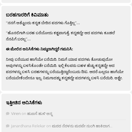
ಬರಹಗಾರರಿಗೆ ಕಿವಿಮಾತು
“ನನಗೆ ಅಶ್ಟೊಂದು ಕನ್ನಡ ಬೇರಿನ ಪದಗಳು ಗೊತ್ತಿಲ್ಲ”…
“ಹೊನಲಿಗಾಗಿ ಬರಹ ಬರೆಯೋದು ಕಶ್ಟವಾಗುತ್ತೆ. ಕನ್ನಡದ್ದೇ ಆದ ಪದಗಳು ಕೂಡಲೆ
ನೆನಪಿಗೆ ಬರಲ್ಲ”…
ಈ ಮೇಲಿನ ಅನಿಸಿಕೆಗಳು ನಿಮ್ಮದಾಗಿದ್ದರೆ ಗಮನಿಸಿ:
ನೀವು ಬರೆಯುವ ಹಾಗೆಯೇ ಬರೆಯಿರಿ. ನಿಮಗೆ ಯಾವ ಪದಗಳು ತೋಚುವುದೋ
ಅವುಗಳನ್ನು ಬಳಸಿಕೊಂಡೇ ಬರೆಯಿರಿ. ಇಲ್ಲಿ ಕೆಲವರು ಬಹಳ ಹೆಚ್ಚು ಕನ್ನಡದ್ದೇ ಆದ
ಪದಗಳನ್ನು ಬಳಸಿ ಬರಹಗಳನ್ನು ಬರೆಯುತ್ತಿದ್ದಾರೆಂಬುದು ದಿಟ. ಆದರೆ ಎಲ್ಲರೂ ಹಾಗೆಯೇ
ಬರೆಯಬೇಕೆಂದೇನೂ ಇಲ್ಲ. ನಿಮಗಾದಶ್ಟು ಕನ್ನಡದ್ದೇ ಪದಗಳನ್ನು ಬಳಸಿ ಬರೆಯಿರಿ, ಅಶ್ಟೇ.
ಇತ್ತೀಚಿನ ಅನಿಸಿಕೆಗಳು
Viren
on
ಹುಣಸೆ ಹುಳಿ ಅನ್ನ
Janardhana Relekar
on
ಮರದ ನೆರಳನು ಮರವೇ ನುಂಗಿ ಹಾಕಿದಾಗ…