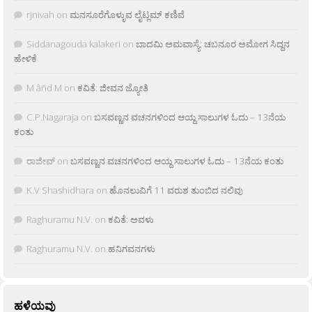
rjnivah
on
ಮನಸೂರೆಗೊಳ್ಳುವ ಲೈಟ್ಲಮ್ ಕಣಿವೆ
Siddanagouda kalakeri
on
ಬಾದಮಿ ಅಮವಾಸ್ಯೆ: ಚಬನೂರ ಅಮೋಗ ಸಿದ್ದನ
ಹೇಳಿಕೆ
M âñd M
on
ಕವಿತೆ: ಜೀವನ ಜ್ಯೋತಿ
C.P.Nagaraja
on
ಬಸವಣ್ಣನ ವಚನಗಳಿಂದ ಆಯ್ದ ಸಾಲುಗಳ ಓದು – 13ನೆಯ
ಕಂತು
ರಾಜೀವ್
on
ಬಸವಣ್ಣನ ವಚನಗಳಿಂದ ಆಯ್ದ ಸಾಲುಗಳ ಓದು – 13ನೆಯ ಕಂತು
K.V Shashidhara
on
ಹೊನಲುವಿಗೆ 11 ವರುಶ ತುಂಬಿದ ನಲಿವು
Raghuramu N.V.
on
ಕವಿತೆ: ಅವಳು
Raghuramu N.V.
on
ಹನಿಗವನಗಳು
ಹಳೆಯವು