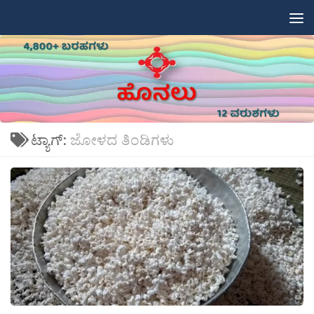
Skip to content
ಟ್ಯಾಗ್:
ಜೋಳದ ತಿಂಡಿಗಳು