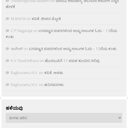
Siddanagouda kalakeri
on
ಬಾದಮಿ ಅಮವಾಸ್ಯೆ: ಚಬನೂರ ಅಮೋಗ ಸಿದ್ದನ
ಹೇಳಿಕೆ
M âñd M
on
ಕವಿತೆ: ಜೀವನ ಜ್ಯೋತಿ
C.P.Nagaraja
on
ಬಸವಣ್ಣನ ವಚನಗಳಿಂದ ಆಯ್ದ ಸಾಲುಗಳ ಓದು – 13ನೆಯ
ಕಂತು
ರಾಜೀವ್
on
ಬಸವಣ್ಣನ ವಚನಗಳಿಂದ ಆಯ್ದ ಸಾಲುಗಳ ಓದು – 13ನೆಯ ಕಂತು
K.V Shashidhara
on
ಹೊನಲುವಿಗೆ 11 ವರುಶ ತುಂಬಿದ ನಲಿವು
Raghuramu N.V.
on
ಕವಿತೆ: ಅವಳು
Raghuramu N.V.
on
ಹನಿಗವನಗಳು
ಹಳೆಯವು
ಹಳೆಯವು