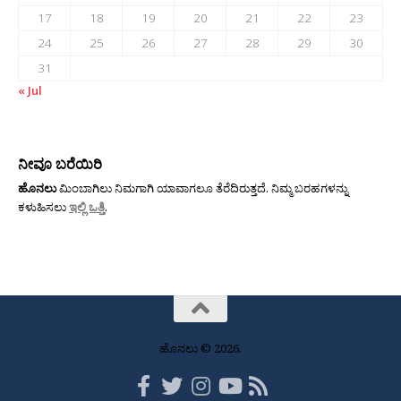
17
18
19
20
21
22
23
24
25
26
27
28
29
30
31
« Jul
ನೀವೂ ಬರೆಯಿರಿ
ಹೊನಲು
ಮಿಂಬಾಗಿಲು ನಿಮಗಾಗಿ ಯಾವಾಗಲೂ ತೆರೆದಿರುತ್ತದೆ. ನಿಮ್ಮ ಬರಹಗಳನ್ನು
ಕಳುಹಿಸಲು
ಇಲ್ಲಿ ಒತ್ತಿ
.
ಹೊನಲು © 2026.