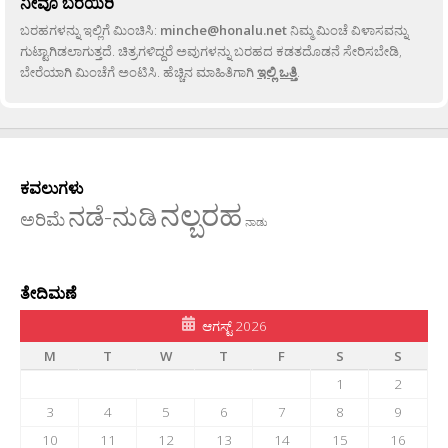
ನೀವೂ ಬರೆಯಿರಿ
ಬರಹಗಳನ್ನು ಇಲ್ಲಿಗೆ ಮಿಂಚಿಸಿ:
minche@honalu.net
ನಿಮ್ಮ ಮಿಂಚೆ ವಿಳಾಸವನ್ನು
ಗುಟ್ಟಾಗಿಡಲಾಗುತ್ತದೆ. ಚಿತ್ರಗಳಿದ್ದರೆ ಅವುಗಳನ್ನು ಬರಹದ ಕಡತದೊಡನೆ ಸೇರಿಸಬೇಡಿ,
ಬೇರೆಯಾಗಿ ಮಿಂಚೆಗೆ ಅಂಟಿಸಿ. ಹೆಚ್ಚಿನ ಮಾಹಿತಿಗಾಗಿ
ಇಲ್ಲಿ ಒತ್ತಿ
.
ಕವಲುಗಳು
ನಲ್ಬರಹ
ನಡೆ-ನುಡಿ
ಅರಿಮೆ
ನಾಡು
ತೇದಿಮಣೆ
ಆಗಸ್ಟ್ 2026
M
T
W
T
F
S
S
1
2
3
4
5
6
7
8
9
10
11
12
13
14
15
16