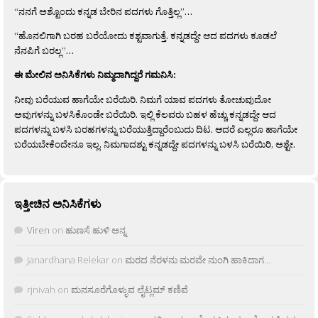
“ನನಗೆ ಅಶ್ಟೊಂದು ಕನ್ನಡ ಬೇರಿನ ಪದಗಳು ಗೊತ್ತಿಲ್ಲ”…
“ಹೊನಲಿಗಾಗಿ ಬರಹ ಬರೆಯೋದು ಕಶ್ಟವಾಗುತ್ತೆ. ಕನ್ನಡದ್ದೇ ಆದ ಪದಗಳು ಕೂಡಲೆ
ನೆನಪಿಗೆ ಬರಲ್ಲ”…
ಈ ಮೇಲಿನ ಅನಿಸಿಕೆಗಳು ನಿಮ್ಮದಾಗಿದ್ದರೆ ಗಮನಿಸಿ:
ನೀವು ಬರೆಯುವ ಹಾಗೆಯೇ ಬರೆಯಿರಿ. ನಿಮಗೆ ಯಾವ ಪದಗಳು ತೋಚುವುದೋ
ಅವುಗಳನ್ನು ಬಳಸಿಕೊಂಡೇ ಬರೆಯಿರಿ. ಇಲ್ಲಿ ಕೆಲವರು ಬಹಳ ಹೆಚ್ಚು ಕನ್ನಡದ್ದೇ ಆದ
ಪದಗಳನ್ನು ಬಳಸಿ ಬರಹಗಳನ್ನು ಬರೆಯುತ್ತಿದ್ದಾರೆಂಬುದು ದಿಟ. ಆದರೆ ಎಲ್ಲರೂ ಹಾಗೆಯೇ
ಬರೆಯಬೇಕೆಂದೇನೂ ಇಲ್ಲ. ನಿಮಗಾದಶ್ಟು ಕನ್ನಡದ್ದೇ ಪದಗಳನ್ನು ಬಳಸಿ ಬರೆಯಿರಿ, ಅಶ್ಟೇ.
ಇತ್ತೀಚಿನ ಅನಿಸಿಕೆಗಳು
Viren
on
ಹುಣಸೆ ಹುಳಿ ಅನ್ನ
Janardhana Relekar
on
ಮರದ ನೆರಳನು ಮರವೇ ನುಂಗಿ ಹಾಕಿದಾಗ…
rjnivah
on
ಮನಸೂರೆಗೊಳ್ಳುವ ಲೈಟ್ಲಮ್ ಕಣಿವೆ