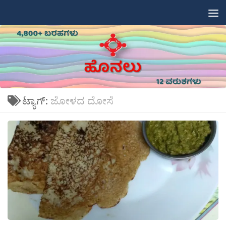
Skip to content
ಟ್ಯಾಗ್:
ಜೋಳದ ದೋಸೆ