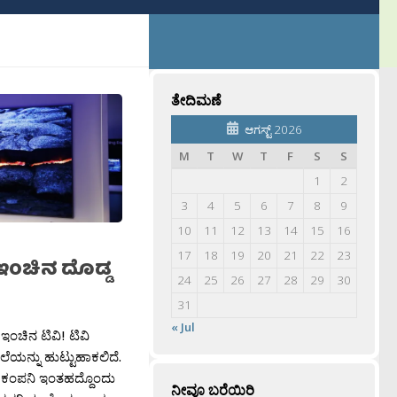
ತೇದಿಮಣೆ
ಆಗಸ್ಟ್ 2026
M
T
W
T
F
S
S
1
2
3
4
5
6
7
8
9
10
11
12
13
14
15
16
17
18
19
20
21
22
23
 ಇಂಚಿನ ದೊಡ್ಡ
24
25
26
27
28
29
30
31
« Jul
ಇಂಚಿನ ಟಿವಿ! ಟಿವಿ
ೆಯನ್ನು ಹುಟ್ಟುಹಾಕಲಿದೆ.
 ಕಂಪನಿ ಇಂತಹದ್ದೊಂದು
ನೀವೂ ಬರೆಯಿರಿ