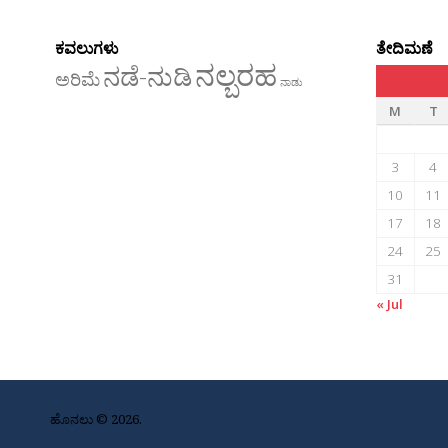
ಕವಲುಗಳು
ತೇದಿಮಣೆ
ನಲ್ಬರಹ
ನಡೆ-ನುಡಿ
ಅರಿಮೆ
ನಾಡು
M
T
3
4
10
11
17
18
24
25
31
« Jul
ಹೊನಲು © 2026.