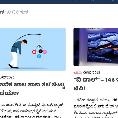
ಾಗ್:
ಟೆಲಿವಿಶನ್
ಅರಿಮೆ
06/02/2018
1/03/2024
“ದಿ ವಾಲ್” – 146
ಜಿಕ ಜಾಲ ತಾಣ ತಲೆ ಚಿಟ್ಟು
ಟಿವಿ!
ಸಿದೆಯೇ?
– ರತೀಶ ರತ್ನಾಕರ. ಹೌದು, 146 
ಪ. ಹೊನಕೇರಿ. ಈ ಮೊಬೈಲ್ ಪೋನ್, ಲ್ಯಾಪ್
ಮಾರುಕಟ್ಟೆಯಲ್ಲಿ ಇದು ಹೊಸ ಅಲ
ಲಿವಿಜನ್, ಜನ ಸಾಮಾನ್ಯರ ಕೈಗೆ ಎಟುಕುವ
ಕೊರಿಯಾ ಮೂಲದ ಸ್ಯಾಮ್ಸಂಗ್
್ರಿಕೆಗಳು, ಕತೆ ಕಾದಂಬರಿ ಪುಸ್ತಕಗಳು, ಬಾಲ