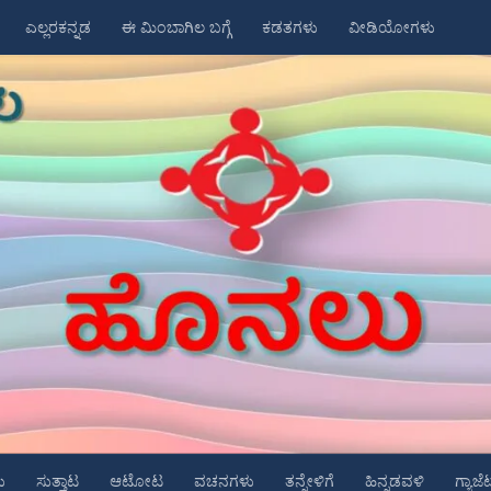
ಎಲ್ಲರಕನ್ನಡ
ಈ ಮಿಂಬಾಗಿಲ ಬಗ್ಗೆ
ಕಡತಗಳು
ವೀಡಿಯೋಗಳು
ು
ಸುತ್ತಾಟ
ಆಟೋಟ
ವಚನಗಳು
ತನ್ನೇಳಿಗೆ
ಹಿನ್ನಡವಳಿ
ಗ್ಯಾಜೆ