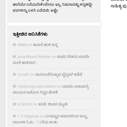
ಹಾಗೆಯೇ ಬರೆಯಬೇಕೆಂದೇನೂ ಇಲ್ಲ. ನಿಮಗಾದಶ್ಟು ಕನ್ನಡದ್ದೇ
ಸಾಹಿತ್ಯ ಪ
ಪದಗಳನ್ನು ಬಳಸಿ ಬರೆಯಿರಿ, ಅಶ್ಟೇ.
ಇತ್ತೀಚಿನ ಅನಿಸಿಕೆಗಳು
Viren
on
ಹುಣಸೆ ಹುಳಿ ಅನ್ನ
Janardhana Relekar
on
ಮರದ ನೆರಳನು ಮರವೇ
ನುಂಗಿ ಹಾಕಿದಾಗ…
rjnivah
on
ಮನಸೂರೆಗೊಳ್ಳುವ ಲೈಟ್ಲಮ್ ಕಣಿವೆ
Siddanagouda kalakeri
on
ಬಾದಮಿ ಅಮವಾಸ್ಯೆ:
ಚಬನೂರ ಅಮೋಗ ಸಿದ್ದನ ಹೇಳಿಕೆ
M âñd M
on
ಕವಿತೆ: ಜೀವನ ಜ್ಯೋತಿ
C.P.Nagaraja
on
ಬಸವಣ್ಣನ ವಚನಗಳಿಂದ ಆಯ್ದ
ಸಾಲುಗಳ ಓದು – 13ನೆಯ ಕಂತು