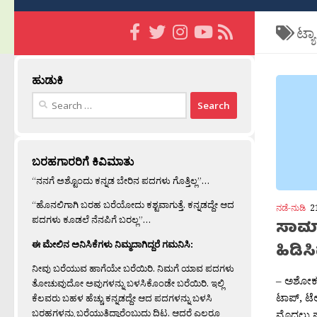
ಟ್ಯ
ಹುಡುಕಿ
Search
for:
ಬರಹಗಾರರಿಗೆ ಕಿವಿಮಾತು
“ನನಗೆ ಅಶ್ಟೊಂದು ಕನ್ನಡ ಬೇರಿನ ಪದಗಳು ಗೊತ್ತಿಲ್ಲ”…
“ಹೊನಲಿಗಾಗಿ ಬರಹ ಬರೆಯೋದು ಕಶ್ಟವಾಗುತ್ತೆ. ಕನ್ನಡದ್ದೇ ಆದ
ನಡೆ-ನುಡಿ
2
ಪದಗಳು ಕೂಡಲೆ ನೆನಪಿಗೆ ಬರಲ್ಲ”…
ಸಾಮಾ
ಈ ಮೇಲಿನ ಅನಿಸಿಕೆಗಳು ನಿಮ್ಮದಾಗಿದ್ದರೆ ಗಮನಿಸಿ:
ಹಿಡಿ
ನೀವು ಬರೆಯುವ ಹಾಗೆಯೇ ಬರೆಯಿರಿ. ನಿಮಗೆ ಯಾವ ಪದಗಳು
– ಅಶೋಕ 
ತೋಚುವುದೋ ಅವುಗಳನ್ನು ಬಳಸಿಕೊಂಡೇ ಬರೆಯಿರಿ. ಇಲ್ಲಿ
ಟಾಪ್, ಟೆ
ಕೆಲವರು ಬಹಳ ಹೆಚ್ಚು ಕನ್ನಡದ್ದೇ ಆದ ಪದಗಳನ್ನು ಬಳಸಿ
ಬರಹಗಳನ್ನು ಬರೆಯುತ್ತಿದ್ದಾರೆಂಬುದು ದಿಟ. ಆದರೆ ಎಲ್ಲರೂ
ಮೊದಲು ಪತ