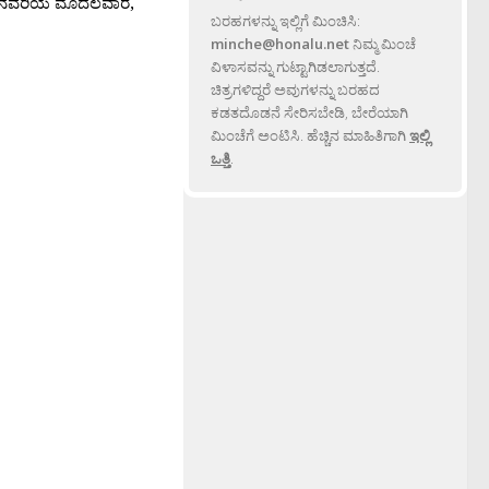
2018 ಜನವರಿಯ ಮೊದಲವಾರ,
ಬರಹಗಳನ್ನು ಇಲ್ಲಿಗೆ ಮಿಂಚಿಸಿ:
minche@honalu.net
ನಿಮ್ಮ ಮಿಂಚೆ
ವಿಳಾಸವನ್ನು ಗುಟ್ಟಾಗಿಡಲಾಗುತ್ತದೆ.
ಚಿತ್ರಗಳಿದ್ದರೆ ಅವುಗಳನ್ನು ಬರಹದ
ಕಡತದೊಡನೆ ಸೇರಿಸಬೇಡಿ, ಬೇರೆಯಾಗಿ
ಮಿಂಚೆಗೆ ಅಂಟಿಸಿ. ಹೆಚ್ಚಿನ ಮಾಹಿತಿಗಾಗಿ
ಇಲ್ಲಿ
ಒತ್ತಿ
.