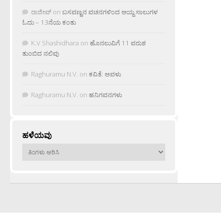
ರಾಜೀವ್
on
ಬಸವಣ್ಣನ ವಚನಗಳಿಂದ ಆಯ್ದ ಸಾಲುಗಳ
ಓದು – 13ನೆಯ ಕಂತು
K.V Shashidhara
on
ಹೊನಲುವಿಗೆ 11 ವರುಶ
ತುಂಬಿದ ನಲಿವು
Raghuramu N.V.
on
ಕವಿತೆ: ಅವಳು
Raghuramu N.V.
on
ಹನಿಗವನಗಳು
ಹಳೆಯವು
ಹಳೆಯವು