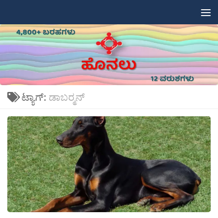
Skip to content
ಟ್ಯಾಗ್:
ಡಾಬರ್‍ಮನ್