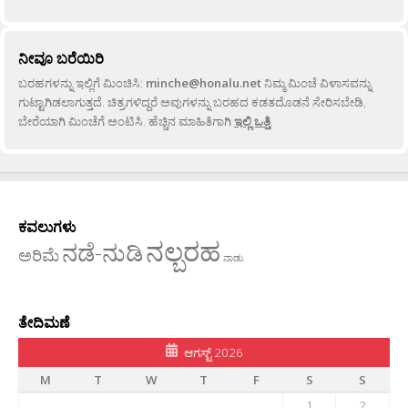
ನೀವೂ ಬರೆಯಿರಿ
ಬರಹಗಳನ್ನು ಇಲ್ಲಿಗೆ ಮಿಂಚಿಸಿ:
minche@honalu.net
ನಿಮ್ಮ ಮಿಂಚೆ ವಿಳಾಸವನ್ನು
ಗುಟ್ಟಾಗಿಡಲಾಗುತ್ತದೆ. ಚಿತ್ರಗಳಿದ್ದರೆ ಅವುಗಳನ್ನು ಬರಹದ ಕಡತದೊಡನೆ ಸೇರಿಸಬೇಡಿ,
ಬೇರೆಯಾಗಿ ಮಿಂಚೆಗೆ ಅಂಟಿಸಿ. ಹೆಚ್ಚಿನ ಮಾಹಿತಿಗಾಗಿ
ಇಲ್ಲಿ ಒತ್ತಿ
.
ಕವಲುಗಳು
ನಲ್ಬರಹ
ನಡೆ-ನುಡಿ
ಅರಿಮೆ
ನಾಡು
ತೇದಿಮಣೆ
ಆಗಸ್ಟ್ 2026
M
T
W
T
F
S
S
1
2