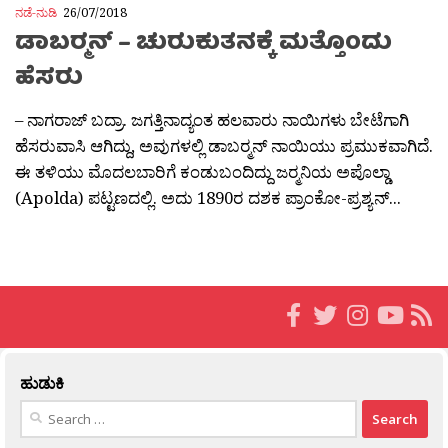
ನಡೆ-ನುಡಿ
26/07/2018
ಡಾಬರ್‍ಮನ್ – ಚುರುಕುತನಕ್ಕೆ ಮತ್ತೊಂದು
ಹೆಸರು
– ನಾಗರಾಜ್ ಬದ್ರಾ. ಜಗತ್ತಿನಾದ್ಯಂತ ಹಲವಾರು ನಾಯಿಗಳು ಬೇಟೆಗಾಗಿ
ಹೆಸರುವಾಸಿ ಆಗಿದ್ದು, ಅವುಗಳಲ್ಲಿ ಡಾಬರ‍್ಮನ್‍‍ ನಾಯಿಯು ಪ್ರಮುಕವಾಗಿದೆ.
ಈ ತಳಿಯು ಮೊದಲಬಾರಿಗೆ ಕಂಡುಬಂದಿದ್ದು ಜರ‍್ಮನಿಯ ಅಪೊಲ್ಡಾ
(Apolda) ಪಟ್ಟಣದಲ್ಲಿ. ಅದು 1890ರ ದಶಕ ಪ್ರಾಂಕೋ-ಪ್ರಶ್ಯನ್...
ಹುಡುಕಿ
Search
for: