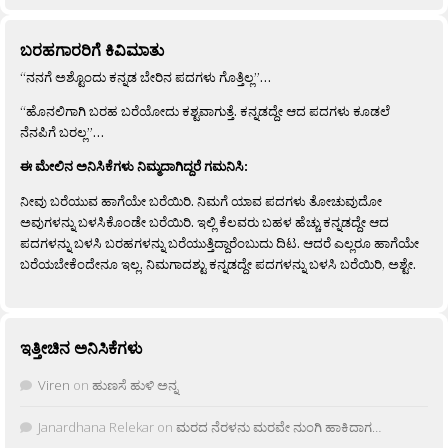
ಬರಹಗಾರರಿಗೆ ಕಿವಿಮಾತು
“ನನಗೆ ಅಶ್ಟೊಂದು ಕನ್ನಡ ಬೇರಿನ ಪದಗಳು ಗೊತ್ತಿಲ್ಲ”…
“ಹೊನಲಿಗಾಗಿ ಬರಹ ಬರೆಯೋದು ಕಶ್ಟವಾಗುತ್ತೆ. ಕನ್ನಡದ್ದೇ ಆದ ಪದಗಳು ಕೂಡಲೆ
ನೆನಪಿಗೆ ಬರಲ್ಲ”…
ಈ ಮೇಲಿನ ಅನಿಸಿಕೆಗಳು ನಿಮ್ಮದಾಗಿದ್ದರೆ ಗಮನಿಸಿ:
ನೀವು ಬರೆಯುವ ಹಾಗೆಯೇ ಬರೆಯಿರಿ. ನಿಮಗೆ ಯಾವ ಪದಗಳು ತೋಚುವುದೋ
ಅವುಗಳನ್ನು ಬಳಸಿಕೊಂಡೇ ಬರೆಯಿರಿ. ಇಲ್ಲಿ ಕೆಲವರು ಬಹಳ ಹೆಚ್ಚು ಕನ್ನಡದ್ದೇ ಆದ
ಪದಗಳನ್ನು ಬಳಸಿ ಬರಹಗಳನ್ನು ಬರೆಯುತ್ತಿದ್ದಾರೆಂಬುದು ದಿಟ. ಆದರೆ ಎಲ್ಲರೂ ಹಾಗೆಯೇ
ಬರೆಯಬೇಕೆಂದೇನೂ ಇಲ್ಲ. ನಿಮಗಾದಶ್ಟು ಕನ್ನಡದ್ದೇ ಪದಗಳನ್ನು ಬಳಸಿ ಬರೆಯಿರಿ, ಅಶ್ಟೇ.
ಇತ್ತೀಚಿನ ಅನಿಸಿಕೆಗಳು
Viren
on
ಹುಣಸೆ ಹುಳಿ ಅನ್ನ
Janardhana Relekar
on
ಮರದ ನೆರಳನು ಮರವೇ ನುಂಗಿ ಹಾಕಿದಾಗ…