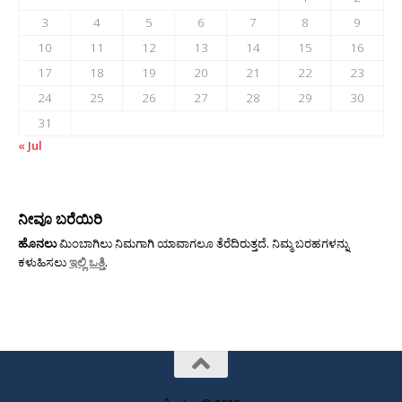
3
4
5
6
7
8
9
10
11
12
13
14
15
16
17
18
19
20
21
22
23
24
25
26
27
28
29
30
31
« Jul
ನೀವೂ ಬರೆಯಿರಿ
ಹೊನಲು
ಮಿಂಬಾಗಿಲು ನಿಮಗಾಗಿ ಯಾವಾಗಲೂ ತೆರೆದಿರುತ್ತದೆ. ನಿಮ್ಮ ಬರಹಗಳನ್ನು
ಕಳುಹಿಸಲು
ಇಲ್ಲಿ ಒತ್ತಿ
.