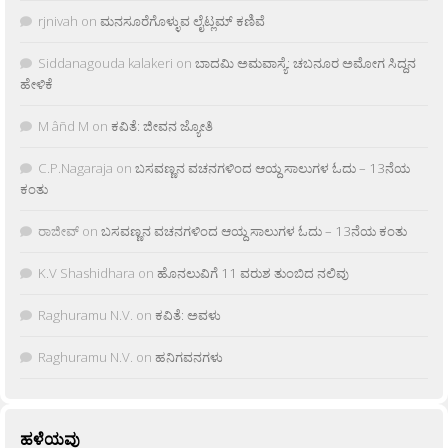
rjnivah
on
ಮನಸೂರೆಗೊಳ್ಳುವ ಲೈಟ್ಲಮ್ ಕಣಿವೆ
Siddanagouda kalakeri
on
ಬಾದಮಿ ಅಮವಾಸ್ಯೆ: ಚಬನೂರ ಅಮೋಗ ಸಿದ್ದನ
ಹೇಳಿಕೆ
M âñd M
on
ಕವಿತೆ: ಜೀವನ ಜ್ಯೋತಿ
C.P.Nagaraja
on
ಬಸವಣ್ಣನ ವಚನಗಳಿಂದ ಆಯ್ದ ಸಾಲುಗಳ ಓದು – 13ನೆಯ
ಕಂತು
ರಾಜೀವ್
on
ಬಸವಣ್ಣನ ವಚನಗಳಿಂದ ಆಯ್ದ ಸಾಲುಗಳ ಓದು – 13ನೆಯ ಕಂತು
K.V Shashidhara
on
ಹೊನಲುವಿಗೆ 11 ವರುಶ ತುಂಬಿದ ನಲಿವು
Raghuramu N.V.
on
ಕವಿತೆ: ಅವಳು
Raghuramu N.V.
on
ಹನಿಗವನಗಳು
ಹಳೆಯವು