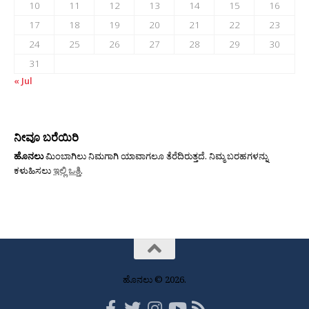
10
11
12
13
14
15
16
17
18
19
20
21
22
23
24
25
26
27
28
29
30
31
« Jul
ನೀವೂ ಬರೆಯಿರಿ
ಹೊನಲು
ಮಿಂಬಾಗಿಲು ನಿಮಗಾಗಿ ಯಾವಾಗಲೂ ತೆರೆದಿರುತ್ತದೆ. ನಿಮ್ಮ ಬರಹಗಳನ್ನು
ಕಳುಹಿಸಲು
ಇಲ್ಲಿ ಒತ್ತಿ
.
ಹೊನಲು © 2026.