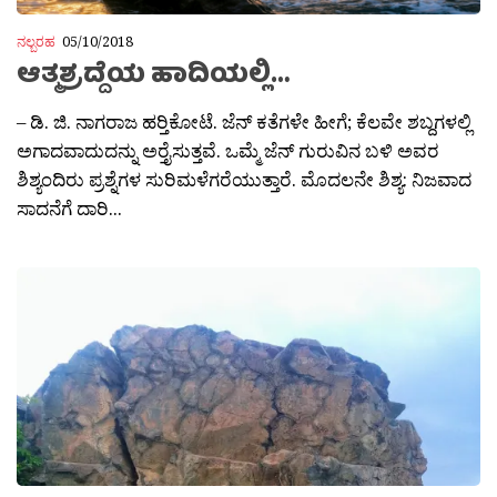
ನಲ್ಬರಹ
05/10/2018
ಆತ್ಮಶ್ರದ್ದೆಯ ಹಾದಿಯಲ್ಲಿ…
– ಡಿ. ಜಿ. ನಾಗರಾಜ ಹರ‍್ತಿಕೋಟೆ. ಜೆನ್ ಕತೆಗಳೇ ಹೀಗೆ; ಕೆಲವೇ ಶಬ್ದಗಳಲ್ಲಿ
ಅಗಾದವಾದುದನ್ನು ಅರ‍್ತೈಸುತ್ತವೆ. ಒಮ್ಮೆ ಜೆನ್ ಗುರುವಿನ ಬಳಿ ಅವರ
ಶಿಶ್ಯಂದಿರು ಪ್ರಶ್ನೆಗಳ ಸುರಿಮಳೆಗರೆಯುತ್ತಾರೆ. ಮೊದಲನೇ ಶಿಶ್ಯ: ನಿಜವಾದ
ಸಾದನೆಗೆ ದಾರಿ...