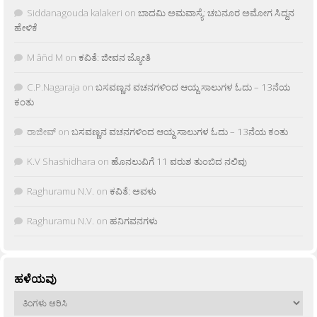
Siddanagouda kalakeri
on
ಬಾದಮಿ ಅಮವಾಸ್ಯೆ: ಚಬನೂರ ಅಮೋಗ ಸಿದ್ದನ
ಹೇಳಿಕೆ
M âñd M
on
ಕವಿತೆ: ಜೀವನ ಜ್ಯೋತಿ
C.P.Nagaraja
on
ಬಸವಣ್ಣನ ವಚನಗಳಿಂದ ಆಯ್ದ ಸಾಲುಗಳ ಓದು – 13ನೆಯ
ಕಂತು
ರಾಜೀವ್
on
ಬಸವಣ್ಣನ ವಚನಗಳಿಂದ ಆಯ್ದ ಸಾಲುಗಳ ಓದು – 13ನೆಯ ಕಂತು
K.V Shashidhara
on
ಹೊನಲುವಿಗೆ 11 ವರುಶ ತುಂಬಿದ ನಲಿವು
Raghuramu N.V.
on
ಕವಿತೆ: ಅವಳು
Raghuramu N.V.
on
ಹನಿಗವನಗಳು
ಹಳೆಯವು
ಹಳೆಯವು