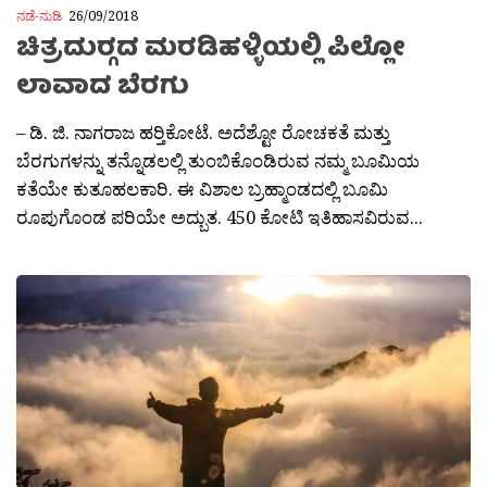
ನಡೆ-ನುಡಿ
26/09/2018
ಚಿತ್ರದುರ‍್ಗದ ಮರಡಿಹಳ್ಳಿಯಲ್ಲಿ ಪಿಲ್ಲೋ
ಲಾವಾದ ಬೆರಗು
– ಡಿ. ಜಿ. ನಾಗರಾಜ ಹರ‍್ತಿಕೋಟೆ. ಅದೆಶ್ಟೋ ರೋಚಕತೆ ಮತ್ತು
ಬೆರಗುಗಳನ್ನು ತನ್ನೊಡಲಲ್ಲಿ ತುಂಬಿಕೊಂಡಿರುವ ನಮ್ಮ ಬೂಮಿಯ
ಕತೆಯೇ ಕುತೂಹಲಕಾರಿ. ಈ ವಿಶಾಲ ಬ್ರಹ್ಮಾಂಡದಲ್ಲಿ ಬೂಮಿ
ರೂಪುಗೊಂಡ ಪರಿಯೇ ಅದ್ಬುತ. 450 ಕೋಟಿ ಇತಿಹಾಸವಿರುವ...