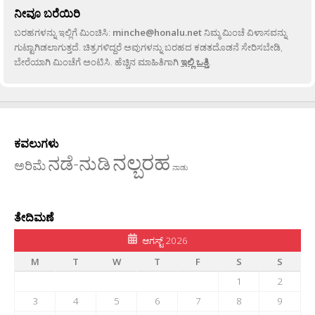
ನೀವೂ ಬರೆಯಿರಿ
ಬರಹಗಳನ್ನು ಇಲ್ಲಿಗೆ ಮಿಂಚಿಸಿ:
minche@honalu.net
ನಿಮ್ಮ ಮಿಂಚೆ ವಿಳಾಸವನ್ನು
ಗುಟ್ಟಾಗಿಡಲಾಗುತ್ತದೆ. ಚಿತ್ರಗಳಿದ್ದರೆ ಅವುಗಳನ್ನು ಬರಹದ ಕಡತದೊಡನೆ ಸೇರಿಸಬೇಡಿ,
ಬೇರೆಯಾಗಿ ಮಿಂಚೆಗೆ ಅಂಟಿಸಿ. ಹೆಚ್ಚಿನ ಮಾಹಿತಿಗಾಗಿ
ಇಲ್ಲಿ ಒತ್ತಿ
.
ಕವಲುಗಳು
ನಲ್ಬರಹ
ನಡೆ-ನುಡಿ
ಅರಿಮೆ
ನಾಡು
ತೇದಿಮಣೆ
ಆಗಸ್ಟ್ 2026
M
T
W
T
F
S
S
1
2
3
4
5
6
7
8
9