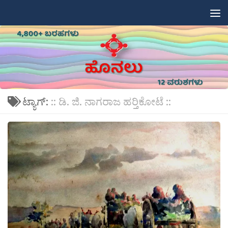
Skip to content
ಟ್ಯಾಗ್:
:: ಡಿ. ಜಿ. ನಾಗರಾಜ ಹರ‍್ತಿಕೋಟೆ ::