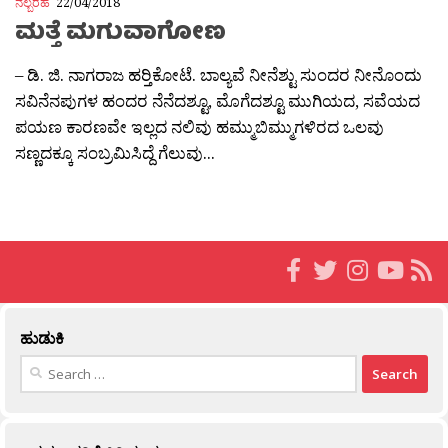
ನಲ್ಬರಹ
22/04/2018
ಮತ್ತೆ ಮಗುವಾಗೋಣ
– ಡಿ. ಜಿ. ನಾಗರಾಜ ಹರ‍್ತಿಕೋಟೆ. ಬಾಲ್ಯವೆ ನೀನೆಶ್ಟು ಸುಂದರ ನೀನೊಂದು
ಸವಿನೆನಪುಗಳ ಹಂದರ ನೆನೆದಶ್ಟೂ, ಮೊಗೆದಶ್ಟೂ ಮುಗಿಯದ, ಸವೆಯದ
ಪಯಣ ಕಾರಣವೇ ಇಲ್ಲದ ನಲಿವು ಹಮ್ಮುಬಿಮ್ಮುಗಳಿರದ ಒಲವು
ಸಣ್ಣದಕ್ಕೂ ಸಂಬ್ರಮಿಸಿದ್ದೆ ಗೆಲುವು...
ಹುಡುಕಿ
Search
for: