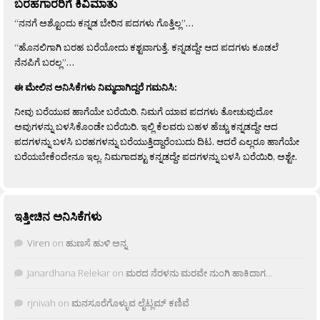
ಬರಹಗಾರರಿಗೆ ಕಿವಿಮಾತು
“ನನಗೆ ಅಶ್ಟೊಂದು ಕನ್ನಡ ಬೇರಿನ ಪದಗಳು ಗೊತ್ತಿಲ್ಲ”…
“ಹೊನಲಿಗಾಗಿ ಬರಹ ಬರೆಯೋದು ಕಶ್ಟವಾಗುತ್ತೆ. ಕನ್ನಡದ್ದೇ ಆದ ಪದಗಳು ಕೂಡಲೆ
ನೆನಪಿಗೆ ಬರಲ್ಲ”…
ಈ ಮೇಲಿನ ಅನಿಸಿಕೆಗಳು ನಿಮ್ಮದಾಗಿದ್ದರೆ ಗಮನಿಸಿ:
ನೀವು ಬರೆಯುವ ಹಾಗೆಯೇ ಬರೆಯಿರಿ. ನಿಮಗೆ ಯಾವ ಪದಗಳು ತೋಚುವುದೋ
ಅವುಗಳನ್ನು ಬಳಸಿಕೊಂಡೇ ಬರೆಯಿರಿ. ಇಲ್ಲಿ ಕೆಲವರು ಬಹಳ ಹೆಚ್ಚು ಕನ್ನಡದ್ದೇ ಆದ
ಪದಗಳನ್ನು ಬಳಸಿ ಬರಹಗಳನ್ನು ಬರೆಯುತ್ತಿದ್ದಾರೆಂಬುದು ದಿಟ. ಆದರೆ ಎಲ್ಲರೂ ಹಾಗೆಯೇ
ಬರೆಯಬೇಕೆಂದೇನೂ ಇಲ್ಲ. ನಿಮಗಾದಶ್ಟು ಕನ್ನಡದ್ದೇ ಪದಗಳನ್ನು ಬಳಸಿ ಬರೆಯಿರಿ, ಅಶ್ಟೇ.
ಇತ್ತೀಚಿನ ಅನಿಸಿಕೆಗಳು
Viren
on
ಹುಣಸೆ ಹುಳಿ ಅನ್ನ
Janardhana Relekar
on
ಮರದ ನೆರಳನು ಮರವೇ ನುಂಗಿ ಹಾಕಿದಾಗ…
rjnivah
on
ಮನಸೂರೆಗೊಳ್ಳುವ ಲೈಟ್ಲಮ್ ಕಣಿವೆ